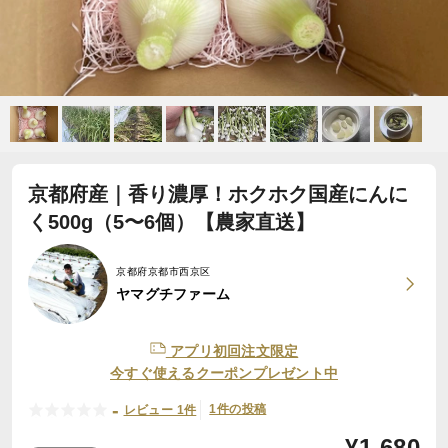
京都府産｜香り濃厚！ホクホク国産にんに
く500g（5〜6個）【農家直送】
京都府京都市西京区
ヤマグチファーム
アプリ初回注文限定
今すぐ使えるクーポンプレゼント中
-
1件の投稿
レビュー 1件
¥
1,680