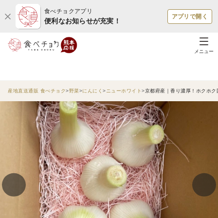
食べチョクアプリ
アプリで開く
便利なお知らせが充実！
メニュー
産地直送通販 食べチョク
野菜
にんにく
ニューホワイト
京都府産｜香り濃厚！ホクホク国