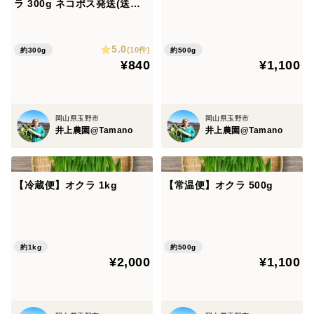
ラ 300g ネコポス発送(送料
度に問題がないリユース(再利用)ダンボールを使用させ
全国一律)
ていただきます。
5.0
(10件)
約300g
約500g
¥840
¥1,100
岡山県玉野市
岡山県玉野市
井上農園@Tamano
井上農園@Tamano
【冷蔵便】オクラ 1kg
【常温便】オクラ 500g
約1kg
約500g
¥2,000
¥1,100