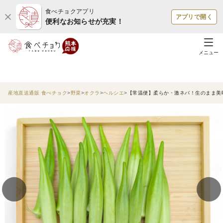
食べチョクアプリ
アプリで開く
便利なお知らせが充実！
メニュー
産地直送通販 食べチョク
野菜
オクラ
ヘルシエ
【常温便】柔らか・激ネバ！生のまま美味