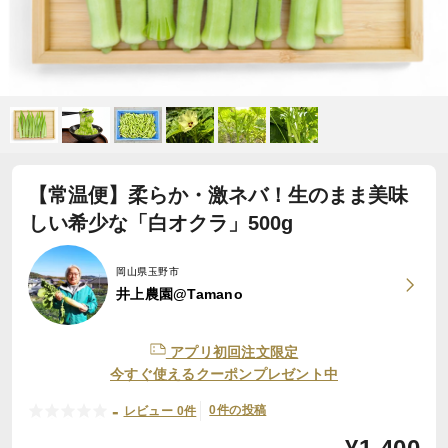
【常温便】柔らか・激ネバ！生のまま美味
しい希少な「白オクラ」500g
岡山県玉野市
井上農園@Tamano
アプリ初回注文限定
今すぐ使えるクーポンプレゼント中
-
0件の投稿
レビュー 0件