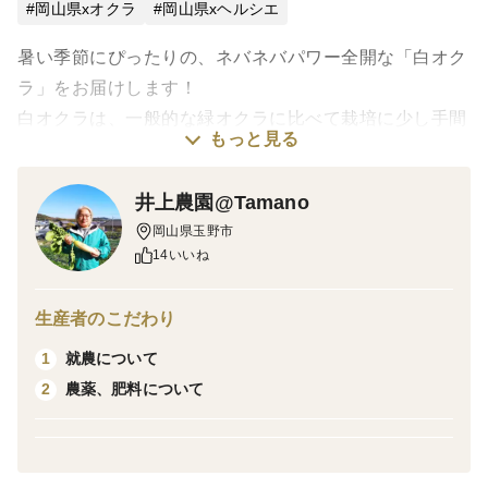
岡山県xオクラ
岡山県xヘルシエ
暑い季節にぴったりの、ネバネバパワー全開な「白オク
ラ」をお届けします！
白オクラは、一般的な緑オクラに比べて栽培に少し手間
もっと見る
がかかるため市場にはほぼ出回らない希少な品種です。
★白オクラのおすすめポイント★
井上農園@Tamano
食感： 筋っぽさがなく、トロけるように柔らかい
岡山県玉野市
食味： アクが少なく、ほんのり甘みがある
14いいね
粘り： 緑のオクラを凌ぐ、驚くほど強烈なネバネバ感
食べ方： 生食OKで、茹でても薄緑色になって綺麗
生産者のこだわり
★おすすめの食べ方★
就農について
1
①白オクラのお刺身
農薬、肥料について
2
生のまま薄くスライスし、鰹節と醤油（またはポン酢）
をたらすだけ。シャキシャキ・トロトロの食感が楽しめ
ます。
②サッと湯通し