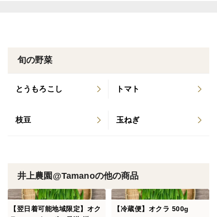
色鮮やかな薄緑色になります。刻んで冷奴や納豆、うど
んに乗せるだけで、夏の元気チャージに！
③天ぷらや肉巻き
火を通すと、中がとろっとジューシーに仕上がります。
旬の野菜
★ご購入前にお読みください★
白オクラはデリケートなため、擦れによる多少の黒ずみ
とうもろこし
トマト
が出る場合がありますが、食味には一切影響ございませ
ん。
枝豆
玉ねぎ
朝採りの新鮮なものをお届けしますが、生ものですので
到着後はお早めにお召し上がりください。
★梱包資材に関する大切なお願い★
昨今の梱包資材価格の高騰と、環境保護への取り組みの
一環として、積極的に梱包資材にリユース(再利用)ダン
井上農園@Tamanoの他の商品
ボールを活用することにいたしました。
ただし、大切なお客様のもとへお届けするため、使用す
【翌日着可能地域限定】オク
【冷蔵便】オクラ 500g
るダンボールは強度や衛生面を十分に確認し、清潔で強