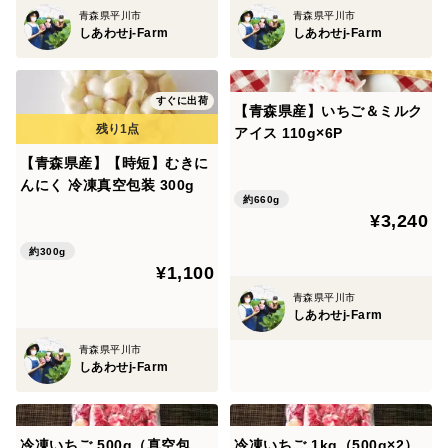
青森県平川市
青森県平川市
しあわせj-Farm
しあわせj-Farm
すぐに出荷
【青森県産】いちご＆ミルク
アイス 110g×6P
【青森県産】【時短】むきに
んにく 冷凍真空包装 300g
約660g
¥3,240
約300g
¥1,100
青森県平川市
しあわせj-Farm
青森県平川市
しあわせj-Farm
冷凍いちご 500g（真空包
冷凍いちご 1kg（500g×2）