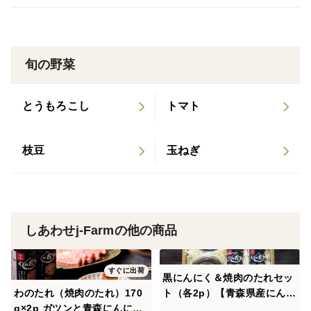
候条件がにんにくを美味しく育てます。
旬の野菜
とうもろこし
トマト
枝豆
玉ねぎ
しあわせj-Farmの他の商品
すぐに出荷
黒にんにく＆焼肉のたれセッ
わのたれ（焼肉のたれ）170
ト（各2p）【青森県産にんに
g×2p ガツンと青森にんにく
く使用】