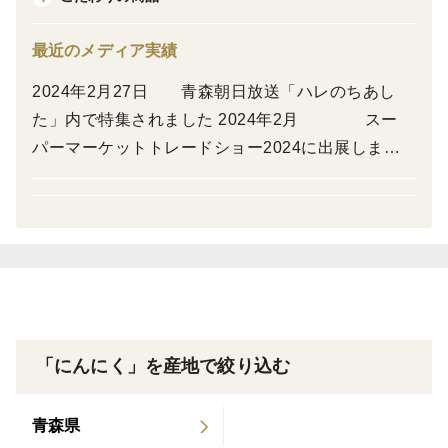
すりおろしや薄くスライスしてサラダに加えたり、ホク
最近のメディア実績
ホク感がたまらないホイル焼きやアヒージョ、にんにく
2024年2月27日 青森朝日放送「ハレのちあし
たっぷりのパスタなど、この時期しか味わえない幻の美
た」内で特集されました 2024年2月 スー
味しさをお楽しみください！
パーマーケットトレードショー2024に出展しまし
た 2024年1月21日 青森放送「大好き、青森
栽培・生産のこだわり
県」内で紹介されました 2023年3月 FOOD
当園のにんにくは「福地ホワイト６片種（白玉王）」を
EX JAPAN2023に出展しました 2022年3月
使用。牛糞堆肥、鶏糞、米ぬか、石灰など有機資材を
FOODEX JAPAN2022に出展しました 2021年12
しっかり使い、 手間ひまをかけて鉄分やミネラルの豊
月1日 青森県発行の「青森県のSDGs」に掲載 20
富なにんにくの好む土壌を作り上げ、 風味と香りが立
21年6月28日 日本農業新聞「農Bizカンパニー」
つ大粒で濃厚な味わいのにんにくに仕上げています。
に掲載
「にんにく」を産地で絞り込む
産地の特徴
当園のある青森県平川市は、津軽平野の肥沃な大地と平
青森県
川水系の豊かな水に恵まれ、昼夜の寒暖差が織りなす気