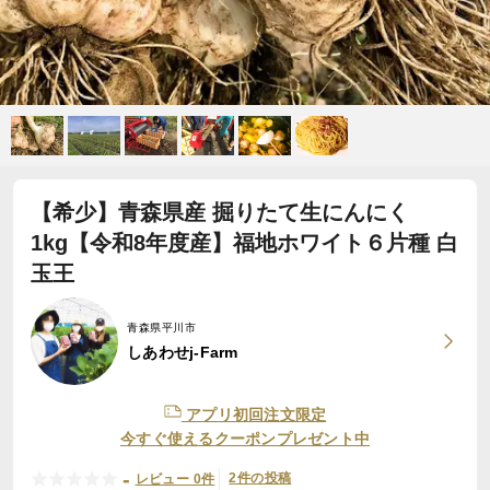
【希少】青森県産 掘りたて生にんにく
1kg【令和8年度産】福地ホワイト６片種 白
玉王
青森県平川市
しあわせj-Farm
アプリ初回注文限定
今すぐ使えるクーポンプレゼント中
-
2件の投稿
レビュー 0件