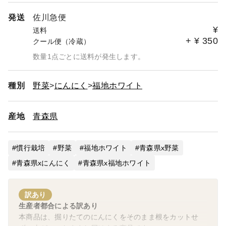
発送
佐川急便
¥
送料
+
¥
350
クール便（冷蔵）
数量1点ごとに送料が発生します。
種別
野菜
にんにく
福地ホワイト
産地
青森県
慣行栽培
野菜
福地ホワイト
青森県x野菜
青森県xにんにく
青森県x福地ホワイト
訳あり
生産者都合による訳あり
本商品は、掘りたてのにんにくをそのまま根をカットせ