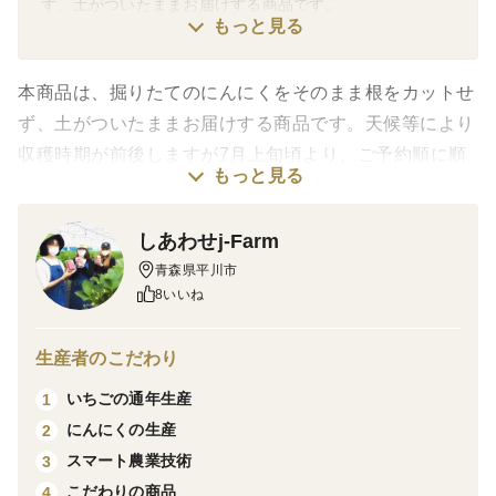
ず、土がついたままお届けする商品です。
もっと見る
本商品は、掘りたてのにんにくをそのまま根をカットせ
ず、土がついたままお届けする商品です。天候等により
収穫時期が前後しますが7月上旬頃より、ご予約順に順
もっと見る
次発送予定です（※例年は6月下旬～のため、前倒しに
なる可能性もございます）。
しあわせj-Farm
生ものですので到着後はお早目にお召し上がりくださ
青森県平川市
い。
8いいね
期間限定の味
生産者のこだわり
収穫したてのにんにくは水分量が多く日持ちしないた
め、市場で販売されているにんにくは３週間ほど乾燥処
いちごの通年生産
1
理されたものが出荷されています。みずみずしく風味豊
にんにくの生産
2
かな生にんにくが味わえるのは2週間程の限られた期間
スマート農業技術
3
になります。
こだわりの商品
4