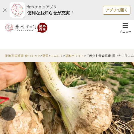
食べチョクアプリ
アプリで開く
便利なお知らせが充実！
メニュー
産地直送通販 食べチョク
野菜
にんにく
福地ホワイト
【希少】青森県産 掘りたて生にん