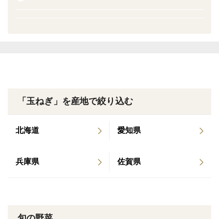
火を通された時の食感にハマる方が多いかもしれませ
ん。
栽培・生産のこだわり
農薬約５０％減
玉ねぎ、レタス、１個１個、娘同様に育ててます。魂を
その１個１個に吹き込むのに、命を削るのが農業かもし
「玉ねぎ」を産地で絞り込む
れません。
北海道
愛知県
品種の特徴
兵庫県
佐賀県
一昔前まで、淡路島玉ねぎの王様と呼ばれる品種で御座
いました。
最近でも、ネットニュースで七宝が取り上げられている
のを見ました。
旬の野菜