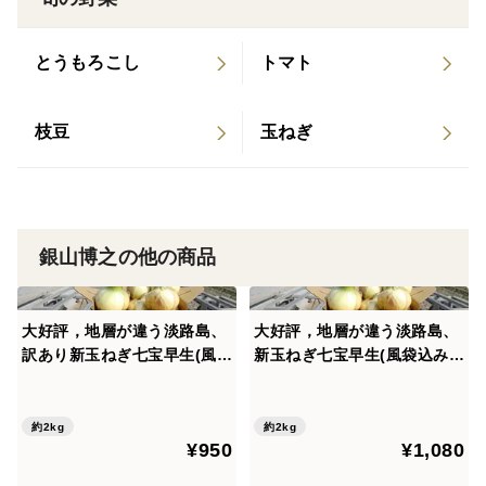
淡路島の最強玉ねぎと噂されるみたいな記事だったかと
思いますが、はっきり覚えてません。💦
とうもろこし
トマト
枝豆
玉ねぎ
保存方法など
冷蔵庫か、風通しのよい日陰で１ヶ月程度、保存可能か
と思います。
銀山博之の他の商品
大好評，地層が違う淡路島、
大好評，地層が違う淡路島、
訳あり新玉ねぎ七宝早生(風袋
新玉ねぎ七宝早生(風袋込み２
込み２キロ)
キロ)
約2kg
約2kg
¥950
¥1,080