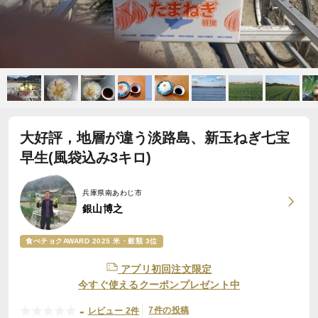
大好評，地層が違う淡路島、新玉ねぎ七宝
早生(風袋込み3キロ)
兵庫県南あわじ市
銀山博之
食べチョクAWARD 2025 米・穀類 3位
アプリ初回注文限定
今すぐ使えるクーポンプレゼント中
-
7件の投稿
レビュー 2件