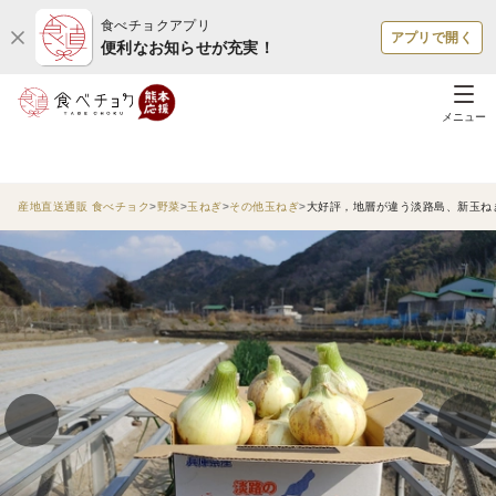
食べチョクアプリ
アプリで開く
便利なお知らせが充実！
メニュー
産地直送通販 食べチョク
野菜
玉ねぎ
その他玉ねぎ
大好評，地層が違う淡路島、新玉ねぎ