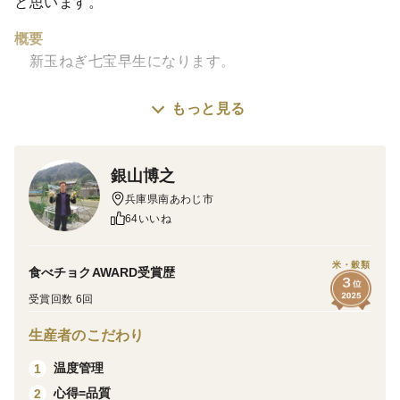
と思います。
概要
新玉ねぎ七宝早生になります。
もっと見る
サイズは、淡路島規格のM～2Lサイズの混合になりま
す。
銀山博之
味
兵庫県南あわじ市
64いいね
コクがあって、甘くて、みずみずしいです。
サラダ🥗スライスにされる場合は、３０分程度、常温か
米・穀類
食べチョクAWARD受賞歴
冷蔵庫で置いてください。
受賞回数 6回
辛みがかなり和らぐかと思います。
生産者のこだわり
火を通される場合は、5～6分程度煮るか炒めるかがオス
温度管理
1
スメかもしれません。
心得=品質
2