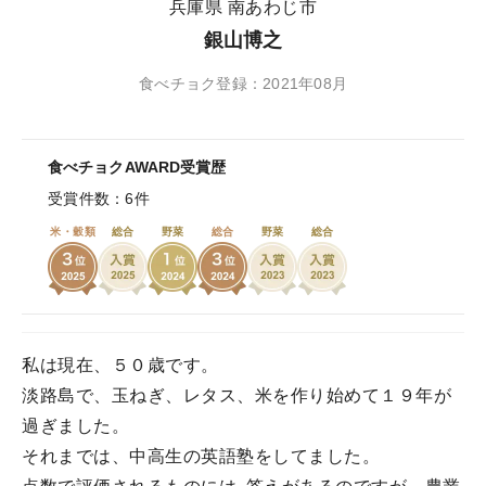
兵庫県 南あわじ市
銀山博之
食べチョク登録：2021年08月
食べチョクAWARD受賞歴
受賞件数：6件
米・穀類
総合
野菜
総合
野菜
総合
私は現在、５０歳です。
淡路島で、玉ねぎ、レタス、米を作り始めて１９年が
過ぎました。
それまでは、中高生の英語塾をしてました。