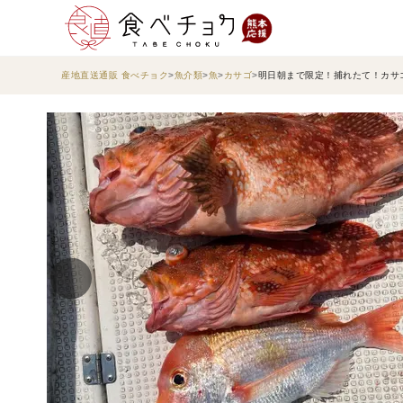
産地直送通販 食べチョク
魚介類
魚
カサゴ
明日朝まで限定！捕れたて！カサゴ