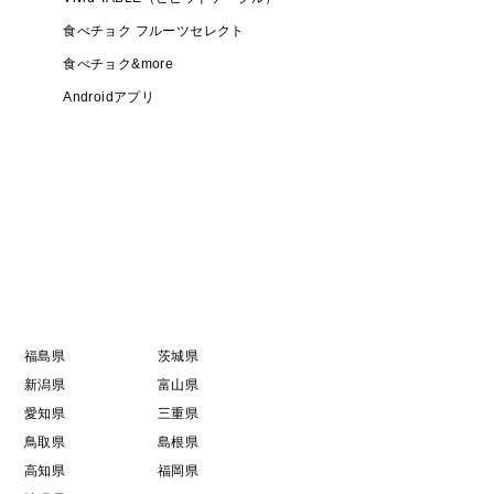
食べチョク フルーツセレクト
食べチョク&more
Androidアプリ
福島県
茨城県
新潟県
富山県
愛知県
三重県
鳥取県
島根県
高知県
福岡県