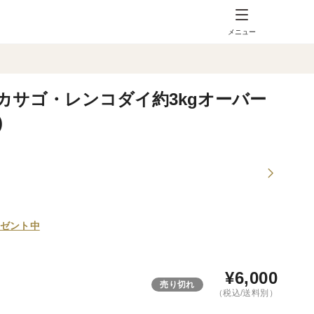
メニュー
カサゴ・レンコダイ約3kgオーバー
)
ゼント中
¥
6,000
売り切れ
（税込/送料別）