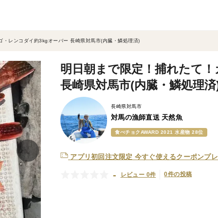
・レンコダイ約3kgオーバー 長崎県対馬市(内臓・鱗処理済)
明日朝まで限定！捕れたて！
長崎県対馬市(内臓・鱗処理済
長崎県対馬市
対馬の漁師直送 天然魚
食べチョクAWARD 2021 水産物 28位
アプリ初回注文限定
今すぐ使えるクーポンプレ
-
0件の投稿
レビュー 0件