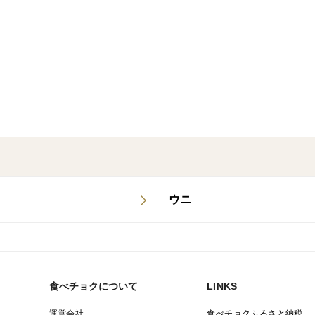
明日4月28日朝9時までにご注文頂くと
九州・関西・中国・四国地方 4月29日到着
沖縄・中部・関東・東北・北海道地方4月3
※天候、交通事情など配送会社様の配達状
遅れる場合もございますので、あらかじめ
＜味＞
対馬の透き通った海で豊かな栄養に恵まれ
ウニ
まれて身が引き締まっているため絶品です
釣り上げた直後に船上で活け〆・血抜き・
〈産地〉
食べチョクについて
LINKS
長崎県対馬市
運営会社
食べチョクふるさと納税