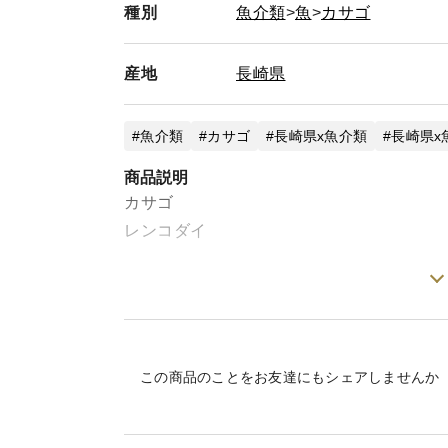
種別
魚介類
魚
カサゴ
産地
長崎県
魚介類
カサゴ
長崎県x魚介類
長崎県x
商品説明
カサゴ
レンコダイ
【 合計 約3kgオーバー】
※内臓・鱗処理済
※内臓・鱗処理前の重さです
この商品のことをお友達にもシェアしませんか
本日4月27日に一本釣り致しました。