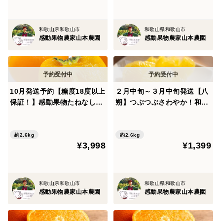
【除草剤使わず、草生栽培】
土壌微生物の活動に着目している栽培のため、殺してし
和歌山県和歌山市
和歌山県和歌山市
感動果物農家山本農園
感動果物農家山本農園
まう除草剤はもってのほかです。雑草の土を持ち上げて
くれる作用により土もふかふかに保ちやすく、果樹の根
も呼吸しやすい環境を作るようにしています。
10月発送予約【糖度18度以上
２月中旬～３月中旬発送【八
【味の決め手骨粉肥料】
保証！】感動果物たねなし柿
朔】つぶつぶさわやか！和歌
有機の肥料の中で最も実への味わいを深めるものの一つ
14玉前後約2600g
山産 約2.6kg10個前後
に骨粉肥料があります。
約2.6kg
約2.6kg
中々分解されず、地中の中で埋もれてしまいがちなの
¥3,998
¥1,399
ですが、注目した土壌微生物の活動によって、無駄なく
効率よく分解させ、果樹に徹底的に吸わせることができ
ました。甘さとうまさを生み出すオリジナル配分の骨粉
和歌山県和歌山市
和歌山県和歌山市
感動果物農家山本農園
感動果物農家山本農園
肥料を活用しています。
【全量糖度光センサー選別】