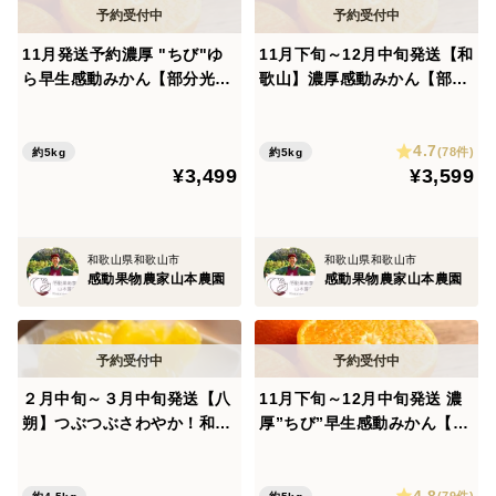
どれだけの技術を確立しようが、やはり自然のもの、
11月発送予約濃厚 "ちび"ゆ
11月下旬～12月中旬発送【和
味わいに個体差が出てしまうのは仕方ありません。どれ
ら早生感動みかん【部分光セ
歌山】濃厚感動みかん【部分
を食べてもて美味しい、次々と食べたい！をお届けする
ンサー糖度計測】約5kg60個
光センサー糖度計測】約5kg
ために、個人農家としては大変珍しい糖度光センサーで
前後
40個前後
4.7
全量選別しています。今回は17度以上保証という約束さ
(78件)
約5kg
約5kg
¥3,499
¥3,599
れたおいしさでご用意させていただきました！
なかなか高いハードルです！！そう簡単には出ませ
ん！
和歌山県和歌山市
和歌山県和歌山市
でも、やはり感動果物農家と名乗るにはここまで徹底的
感動果物農家山本農園
感動果物農家山本農園
にしないとと考えて導入しました。
また、同じ糖度の桃があったとしても、弊園の桃の方
が硝酸態窒素が残りにくい農法をしているので、より旨
２月中旬～３月中旬発送【八
11月下旬～12月中旬発送 濃
味が乗っている自信があります。
朔】つぶつぶさわやか！和歌
厚”ちび”早生感動みかん【部
山産 約4.5kg15個前後
分光センサー糖度計測】約5k
収穫でき次第順次発送してまいります。糖度保証は糖
g60個前後
度が出たタイミングでないと揃うことができないので、
4.8