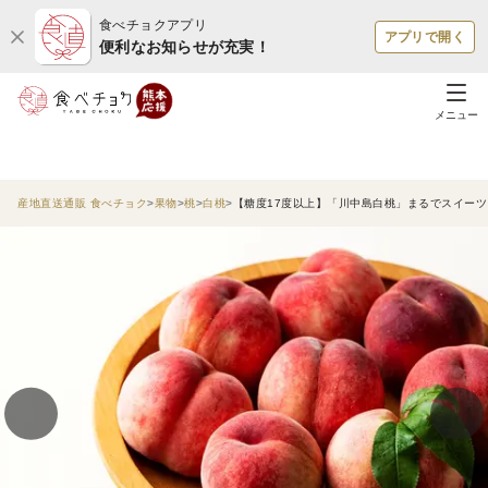
食べチョクアプリ
アプリで開く
便利なお知らせが充実！
メニュー
産地直送通販 食べチョク
果物
桃
白桃
【糖度17度以上】「川中島白桃」まるでスイーツ 約