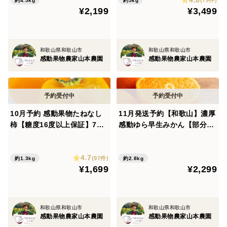
(79件)
約4.5kg
約5kg
¥2,199
¥3,499
お日にち指定は全くできないです。お早めにご注文くだ
さい^ ^
和歌山県和歌山市
和歌山県和歌山市
桃って本当はこんなに美味しいんだ！と思ってもらえ
感動果物農家山本農園
感動果物農家山本農園
るお品をご用意できる自信があります。これまでの経験
から、味でガッカリさせることはまずないと言い切れま
す。ぜひとも山本農園の桃を楽しんでいただきたいで
す。
10月予約 感動果物たねなし
11月発送予約【和歌山】濃厚
柿【糖度16度以上保証】7玉
感動ゆら早生みかん【部分光
前後約1300g
センサー糖度計測】約2800g
25個前後
4.7
(97件)
約1.3kg
約2.8kg
¥1,699
¥2,299
●贈答用として、のしをご希望の方↓
のし対応の商品をお選びになり、注文【申し送り事項】
和歌山県和歌山市
和歌山県和歌山市
にて
感動果物農家山本農園
感動果物農家山本農園
①のし種類