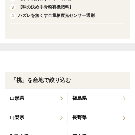
【味の決め手骨粉有機肥料】
3
和歌山県で糖度30度超の桃を初めて出し、メディアに
ハズレを無くす全量糖度光センサー選別
4
も多く取り上げられた、11代続く果樹農園です。
2025年では12000箱以上の果物を全国各地にお贈り致
しました。多くのお客様から愛される農園となり、大変
嬉しいかぎりです。今後とも宜しくお願い申し上げま
す。
皆さんに美味しい！こんなの食べたことない！と召し
上がっていただいた方から”感動”をお届けできるように
「桃」を産地で絞り込む
日々頑張っています。自営直売所でリピーターでほぼ完
売する大人気の桃をこちらでもご提供させていただくこ
山形県
福島県
ととなりました。
山梨県
長野県
再開の声がかなり！多かった、糖度保証の山本農園の
桃ですが、やっっと！ご予約枠お受けすることができま
した。予約はあまり多くの注文をお受けできないので、