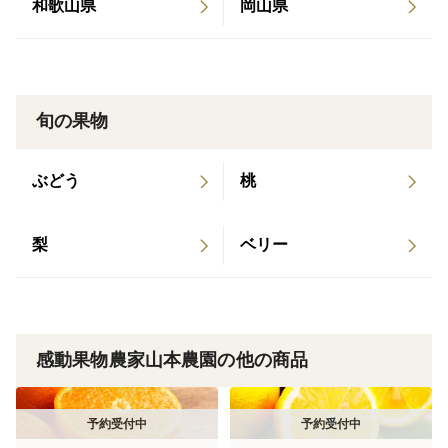
和歌山県
岡山県
ご注文はお早めにお願いします！
今回は8月の桃の超王道！力強い甘みとしっかりとし
た食感で人気の「川中島白桃」をご用意しました。
旬の果物
ひと口かじると果汁が広がり、食べごたえのある満足
感が魅力の桃です。やや硬めで日持ちもしやすく、お盆
ぶどう
桃
の贈り物にもぴったり。大玉で見栄えもよく、「甘くて
しっかりした桃が好き」という方に特におすすめです。
梨
ベリー
日本発の品種でありながら海外でも栽培され人気を集め
る、実力派な桃ですよ(^^)
感動果物農家山本農園の他の商品
どのように工夫して栽培しているのかこれから説明し
ていきますね。
感動果物農家山本農園の桃って？