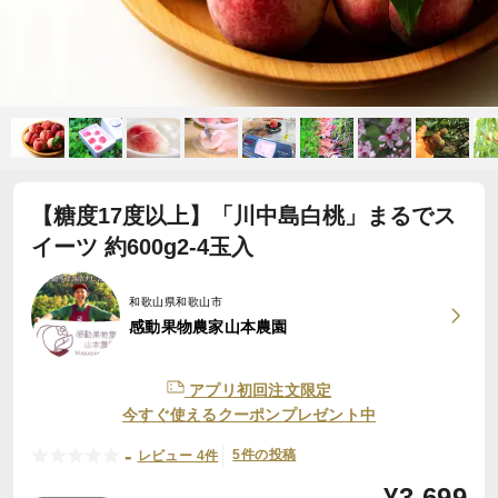
【糖度17度以上】「川中島白桃」まるでス
イーツ 約600g2-4玉入
和歌山県和歌山市
感動果物農家山本農園
アプリ初回注文限定
今すぐ使えるクーポンプレゼント中
-
5件の投稿
レビュー 4件
¥
3,699