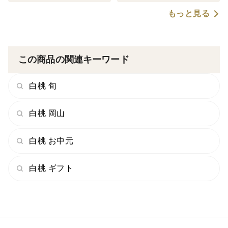
②上書き （例）御中元、御祝 もしくは無地のし
もっと見る
③お名前 （例）山本 康平 空白も可
※「①のし種類」は商品画像の「のし一覧」に記載され
ている番号を記載ください。
この商品の関連キーワード
白桃 旬
白桃 岡山
白桃 お中元
白桃 ギフト