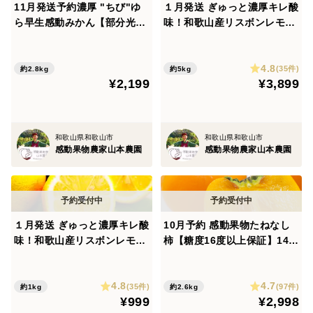
11月発送予約濃厚 "ちび"ゆ
１月発送 ぎゅっと濃厚キレ酸
30年余の栽培の試行錯誤の末、【4つのポイント】に
ら早生感動みかん【部分光セ
味！和歌山産リスボンレモン
着目した栽培方法を編み出し、美味しく甘い感動桃を育
ンサー糖度計測】約2800g40
【ノーワックス&防腐剤】 5k
個前後
g前後約42個入
てることが出来ました。
4.8
(35件)
約2.8kg
約5kg
¥2,199
¥3,899
【ミネラルBM農法】
感動果物農家山本農園は、酸化鉄を多く含むとても地力
の高い赤土土壌です。かなり栄養がある土な分、普通に
和歌山県和歌山市
和歌山県和歌山市
感動果物農家山本農園
感動果物農家山本農園
栽培すると、メタボ果物という、しまりの無い味わいに
なってしまいがちです。
11代続く試案の末、ミネラルBM農法という土壌微生物
の栄養を分解する力を意図的にコントロールして、メタ
１月発送 ぎゅっと濃厚キレ酸
10月予約 感動果物たねなし
ボになることを防ぐことが可能になりました。
味！和歌山産リスボンレモン
柿【糖度16度以上保証】14玉
そして、マグネシウム分などのミネラルを活用し、果
【ノーワックス&防腐剤】 10
前後約2600g
00g前後約8個入
樹に栄養が必要な時期に徹底的に吸収させて、しまりが
4.8
4.7
(35件)
(97件)
約1kg
約2.6kg
あり豊かなおいしさを育むことができました。
¥999
¥2,998