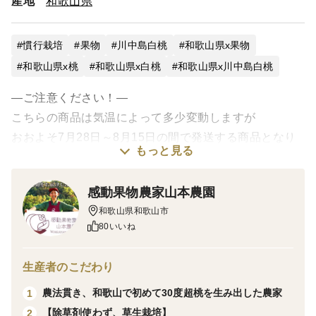
産地
和歌山県
慣行栽培
果物
川中島白桃
和歌山県x果物
和歌山県x桃
和歌山県x白桃
和歌山県x川中島白桃
—ご注意ください！—
こちらの商品は気温によって多少変動しますが
おおよそ7月28日～8月15日の間で発送する商品となり
もっと見る
ます。
当園では【12番目】に収穫できる桃です。
感動果物農家山本農園
全商品クール発送となります。
和歌山県和歌山市
——————————
80いいね
こんにちは、感動果物農家山本農園です！
生産者のこだわり
本当にたっくさん！の予約ご注文頂き本当にありがと
農法貫き、和歌山で初めて30度超桃を生み出した農家
1
うございます！
【除草剤使わず、草生栽培】
2