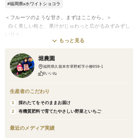
福岡県xホワイトショコラ
＜フルーツのような甘さ。まずはここから。＞
白く美しい粒と、果汁がじゅわっと広がるみずみずし
い甘さ。
もっと見る
ホワイトショコラならではの美味しさを、
ご家庭で楽しみやすい3.5kgでご用意しました。
堀農園
福岡県久留米市草野町字小柳959-1
朝収穫したホワイトショコラを、その日のうちに発
0いいね
送。
ひと口かじると、フルーツのような甘さが口いっぱいに
生産者のこだわり
広がります。
採れたてをそのままお届け
1
有機質肥料で育てたやさしい野菜といちご
2
粒皮はやわらかく、えぐみの少ないすっきりとした後
味。
最近のメディア実績
旬の短い白とうもろこしwp、まずはご家庭で気軽にお