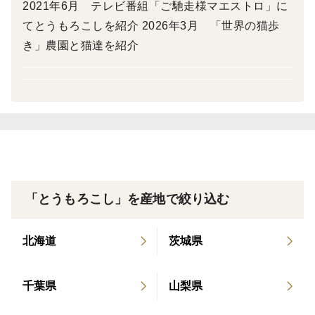
楽しみいただける定番サイズで。
2021年6月 テレビ番組「ご馳走様マエストロ」に
てとうもろこしを紹介 2026年3月 「世界の猫歩
■内容量
き」農園と猫達を紹介
約3.5kg（目安：10〜12本）
※内容量（重量）を基準に梱包しています
■おすすめの食べ方
・生のままでも、フルーツのような甘さ
・皮付きのまま焼いて、甘みと香ばしさアップ
・電子レンジで手軽に調理
・サラダやカルパッチョ風にもおすすめ
「とうもろこし」を産地で絞り込む
まずは生で、この甘さをぜひ体感してみてください。
北海道
茨城県
■保存・お届け後の確認について
千葉県
山梨県
とうもろこしは鮮度が大切な作物です。