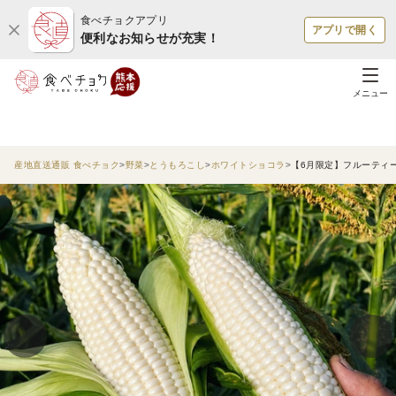
食べチョクアプリ
アプリで開く
便利なお知らせが充実！
メニュー
産地直送通販 食べチョク
野菜
とうもろこし
ホワイトショコラ
【6月限定】フルーティー