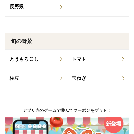
到着後は中身をご確認いただき、
長野県
できるだけ早めにお召し上がりください。
保存する場合は、皮つきのまま冷蔵がおすすめです。
旬の野菜
■栽培について
堀農園のスイートコーンは、
福岡県「ふくおかエコ農産物認証」を取得しています。
とうもろこし
トマト
化学合成農薬・化学肥料を県基準の半分以下に抑え、
環境に配慮しながら栽培しています。
枝豆
玉ねぎ
旬の短い今だけの白とうもろこし。
まずはご家庭で、この甘さをぜひお楽しみください。
アプリ内のゲームで遊んでクーポンをゲット！