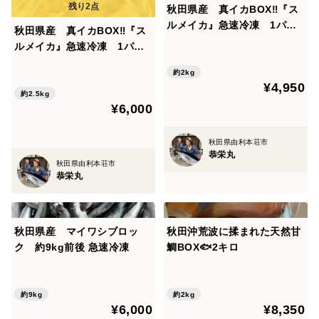
秋田県産 真イカBOX‼️『ス
ルメイカ』急速冷凍 1パッ
秋田県産 真イカBOX‼️『ス
ク500g×4
ルメイカ』急速冷凍 1パッ
ク500g×5
約2kg
¥4,950
約2.5kg
¥6,000
秋田県由利本荘市
恭栄丸
秋田県由利本荘市
恭栄丸
秋田県産 マイワシブロッ
秋田沖荒波に揉まれた天然甘
ク 約9kg前後 急速冷凍
鯛BOX🐟2キロ
約9kg
約2kg
¥6,000
¥8,350