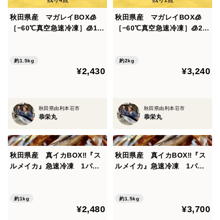
秋田県産 マガレイBOX🧊
秋田県産 マガレイBOX🧊
［−60℃真空急速冷凍］🧊1.5
［−60℃真空急速冷凍］🧊2k
kg
g
約1.5kg
約2kg
¥2,430
¥3,240
秋田県由利本荘市
秋田県由利本荘市
恭栄丸
恭栄丸
秋田県産 真イカBOX‼️『ス
秋田県産 真イカBOX‼️『ス
ルメイカ』急速冷凍 1パッ
ルメイカ』急速冷凍 1パッ
ク500g×2
ク500g×3
約1kg
約1.5kg
¥2,480
¥3,700