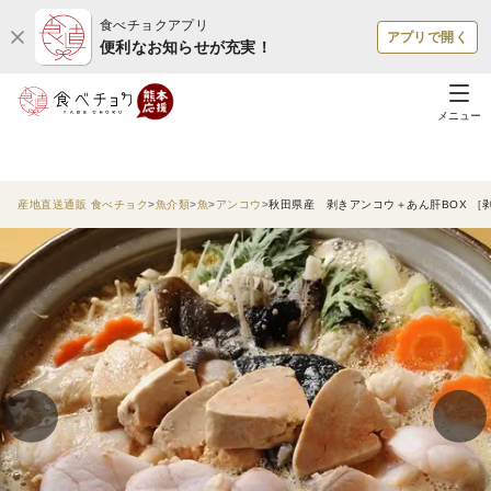
食べチョクアプリ
アプリで開く
便利なお知らせが充実！
メニュー
産地直送通販 食べチョク
魚介類
魚
アンコウ
秋田県産 剥きアンコウ＋あん肝BOX ［