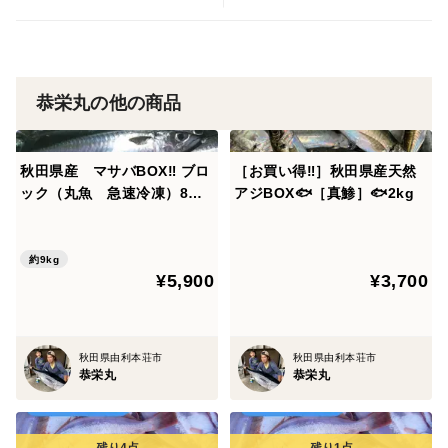
恭栄丸の他の商品
秋田県産 マサバBOX‼️ ブロ
［お買い得‼️］秋田県産天然
ック（丸魚 急速冷凍）8〜9
アジBOX🐟［真鯵］🐟2kg
kg
約9kg
¥5,900
¥3,700
秋田県由利本荘市
秋田県由利本荘市
恭栄丸
恭栄丸