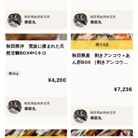
秋田県由利本荘市
秋田県由利本荘市
恭栄丸
恭栄丸
秋田県沖 荒波に揉まれた天
然甘鯛BOX🐟1キロ
秋田県産 剥きアンコウ＋あ
ん肝BOX ［剥きアンコウ急
速冷凍］‼️カット済み
約1kg
¥4,200
¥7,236
秋田県由利本荘市
恭栄丸
秋田県由利本荘市
恭栄丸