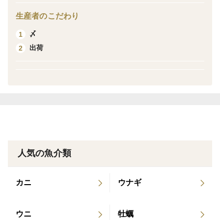
群！！ 本商品は、即冷凍した物となります。
生産者のこだわり
〆
1
▼品種・味の特徴
出荷
2
アンコウ［剥き］急速冷凍
※あん肝は2パックに分かれる場合があります。
▼数量、分量の目安
▼栽培/生産方法、こだわり
刺し網漁業にて獲れたアンコウをご家庭でも食べやすい
よう皮を剥いて−60℃にて真空、急速冷凍してありま
す。
人気の魚介類
カニ
ウナギ
ウニ
牡蠣