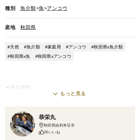
種別
魚介類
魚
アンコウ
産地
秋田県
天然
魚介類
家庭用
アンコウ
秋田県x魚介類
秋田県x魚
秋田県xアンコウ
▼商品概要
もっと見る
提供するのは、由利本荘で水揚げされた天然物！！ 高
級料亭等で人気の食材です。 食べ方はやはり鍋！！
恭栄丸
てんぷらも美味しいです！！ 高級料亭に味をご自宅で
秋田県由利本荘市
味わえます!! 「本物」の味を格安でどうぞ！！ 鮮度抜
26いいね