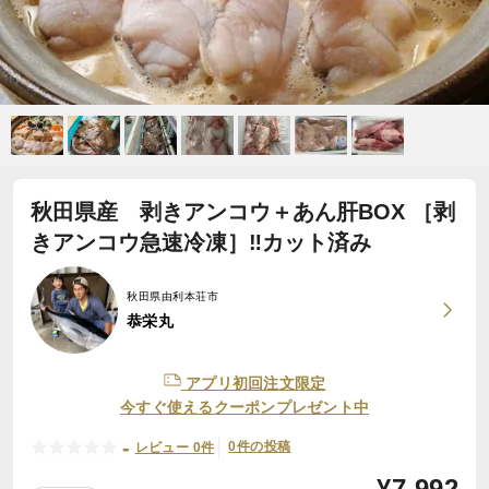
秋田県産 剥きアンコウ＋あん肝BOX ［剥
きアンコウ急速冷凍］‼️カット済み
秋田県由利本荘市
恭栄丸
アプリ初回注文限定
今すぐ使えるクーポンプレゼント中
-
0件の投稿
レビュー 0件
¥
7,992