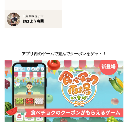
の牡蠣殻・塩・魚粉を使っております。すべて農園主が
厳選したものを、自家製レシピによる配合を行い、発酵
千葉県我孫子市
させたものを食べております。また、野菜の栽培も行っ
おはよう農園
ていることから調整はじいた野菜（栽培期間中は農薬・
化成肥料は不使用）も食べております。
【飼育履歴】
アプリ内のゲームで遊んでクーポンをゲット！
初生雛（産まれたてのひよこ）から育てております。ワ
クチン・抗生物質・ビタミン剤などは使わず、雛の間は
玄米・青草・畑の土などを食べることで、胃腸を丈夫に
して体力や抵抗力を自力でつけてもらうように手助けし
ながら育てております
＜鶏の種類＞
ボリスブラウンという種を飼っております。温厚な性格
で人懐っこいので、ひよこや鶏との触れ合い体験でお越