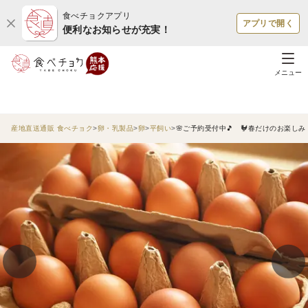
食べチョクアプリ
アプリで開く
便利なお知らせが充実！
メニュー
産地直送通販 食べチョク
卵・乳製品
卵
平飼い
🌸ご予約受付中🎵 🐓春だけのお楽しみ