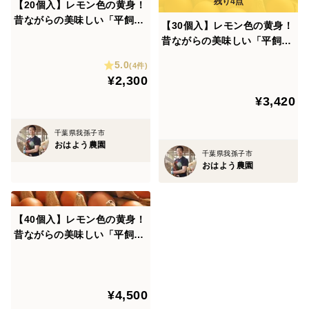
【住環境】
【20個入】レモン色の黄身！
昔ながらの美味しい「平飼い
鶏が本来の鶏らしく、健康的に過ごせる環境を作ってま
【30個入】レモン色の黄身！
卵」
昔ながらの美味しい「平飼い
す。自然の光や風を感じることができ、自由に走り回る
卵」
ことができる、木造開放鶏舎で過ごしております。飼育
5.0
(4件)
¥2,300
密度は2~3羽/㎡と、従来の平飼いより５倍もゆとりのあ
¥3,420
る空間です。
メンドリとオンドリが共同生活をしているため、有精卵
千葉県我孫子市
になります。
おはよう農園
千葉県我孫子市
地面には、もみ殻を敷いており、鶏の習性である「くち
おはよう農園
ばしで地面をつついて餌を探したり」、「もみ殻をひっ
かきまわして砂遊びをしたり」、「仰向けになって寝っ
転がる」など、こんな動きをするのかという日々驚かさ
【40個入】レモン色の黄身！
昔ながらの美味しい「平飼い
れます。
卵」
【食環境】
¥4,500
餌は、地元・千葉の小麦・お米・米ぬかを中心に、国産