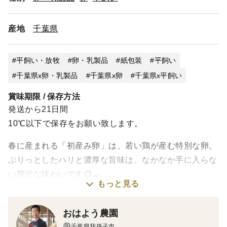
産地
千葉県
平飼い・放牧
卵・乳製品
紙包装
平飼い
千葉県x卵・乳製品
千葉県x卵
千葉県x平飼い
賞味期限 / 保存方法
発送から21日間
10℃以下で保存をお願い致します。
春に産まれる「初産み卵」は、若い鶏が産む特別な卵。
ぷりっとしたハリと濃厚な旨味は、なかなか手に入らな
い贅沢な味わいです😋🍳
もっと見る
元気いっぱいの鶏たちが「春が来たよ🐔🌸！」と喜ぶよ
うに一生懸命産んでくれています。家族みんなで、いつ
おはよう農園
もの朝ごはんをちょっと特別にしてみませんか✨？
千葉県我孫子市