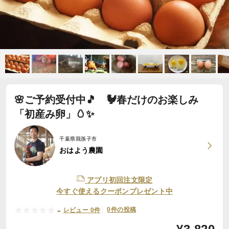
🌸ご予約受付中🎵 🐓春だけのお楽しみ
「初産み卵」🥚✨
千葉県我孫子市
おはよう農園
アプリ初回注文限定
今すぐ使えるクーポンプレゼント中
-
0件の投稿
レビュー 0件