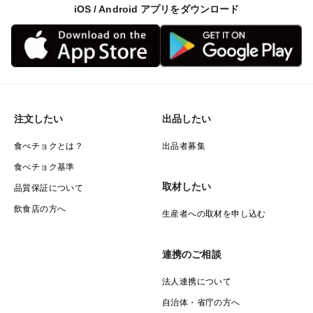
しいただいたお客様からも好評です。
iOS / Android アプリをダウンロード
＜賞味期限＞
産卵後21日となり、パッケージに貼らせていただいてる
ラベルにお日にちを記載しております。賞味期限経過後
は、充分加熱調理してできるだけ早めにお召し上がりく
注文したい
出品したい
ださい。
食べチョクとは？
出品者募集
＜発送に使用する梱包資材＞
食べチョク基準
環境保全のため、リユース品の段ボールや新聞紙を使用
取材したい
品質保証について
させていただく場合がありますこと、予めご了承くださ
飲食店の方へ
生産者への取材を申し込む
い。
連携のご相談
＜卵のパッケージ＞
10個入/パックを3パックでご用意させていただきます。
法人連携について
自治体・省庁の方へ