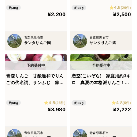
な甘さの夏りんご
んご！ 農家直送
4.8
(20件)
約3kg
約3kg
¥2,200
¥2,500
青森県黒石市
青森県黒石市
サンタりんご園
サンタりんご園
青森りんご 甘酸適和でりん
恋空(こいぞら) 家庭用約3キ
ごの代名詞、サンふじ 家庭
ロ 真夏の本格派りんご！
用 約５キロ 農家直送
お盆頃に収穫・発送 2026年
産最初のりんごを是非！
4.5
4.8
(25件)
(5件)
約5kg
約3kg
¥3,980
¥2,222
青森県黒石市
青森県黒石市