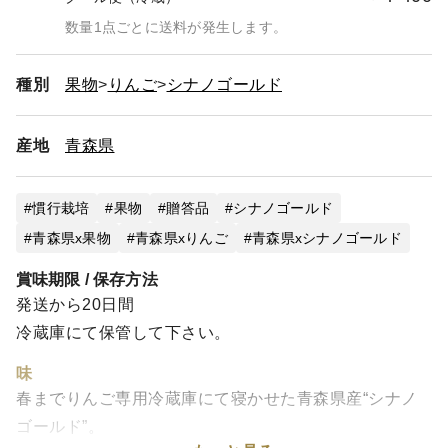
数量1点ごとに送料が発生します。
種別
果物
りんご
シナノゴールド
産地
青森県
慣行栽培
果物
贈答品
シナノゴールド
青森県x果物
青森県xりんご
青森県xシナノゴールド
賞味期限 / 保存方法
発送から20日間
冷蔵庫にて保管して下さい。
味
春までりんご専用冷蔵庫にて寝かせた青森県産“シナノ
ゴールド”。