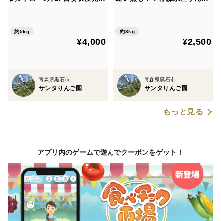
み 芳醇な香りと滑らかな舌
ご トキ 家庭用 約３キロ
触り 農家直送の限定品
約5kg
約3kg
¥4,000
¥2,500
青森県黒石市
青森県黒石市
サンタりんご園
サンタりんご園
もっと見る
アプリ内のゲームで遊んでクーポンをゲット！