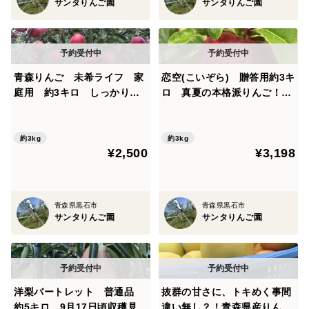
サンタりんご園
サンタりんご園
青森りんご 未希ライフ 家
恋空(こいぞら) 贈答用約3キ
庭用 約3キロ しっかりと
ロ 真夏の本格派りんご！
した食感で、玄人好みの夏り
お盆頃に収穫・発送 2026年
んご
産最初のりんごを是非！
約3kg
約3kg
¥2,500
¥3,198
青森県黒石市
青森県黒石市
サンタりんご園
サンタりんご園
洋梨バートレット 普通品
抜群の甘さに、トキめく事間
約5キロ 9月17日頃収穫見込
違い無し？！青森県産りん