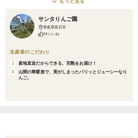
もっと見る
春まで冷蔵庫で寝かせることにより、酸味がマイルドに
なります。比較的果肉が硬めで食感も良好です。
サンタりんご園
栽培・生産のこだわり
青森県黒石市
24いいね
自然の味を引き出すため、無肥料で栽培。
農薬も慣行栽培の7割程度に抑えています。
除草剤も不使用です。
生産者のこだわり
ネオニコフリーです。
産地直送だからできる、完熟をお届け！
1
山間の寒暖差で、実がしまったパリッとジューシーなり
2
産地の特徴
んご。
南八甲田の麓に位置する山間の当園は、雪深く栽培は大
変ですが、豊富な雪解け水と昼夜の寒暖差で、実が
ギュッとしまった、美味しいりんごが獲れる地域です。
注意事項
※家庭用は軽微なキズや果面の荒れ、ツルワレなどを含
みます。