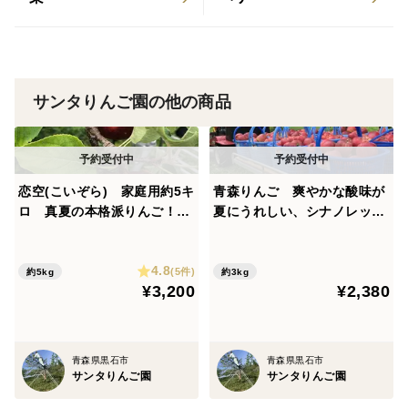
サンタりんご園の他の商品
恋空(こいぞら) 家庭用約5キ
青森りんご 爽やかな酸味が
ロ 真夏の本格派りんご！
夏にうれしい、シナノレッ
お盆頃に収穫・発送 2026年
ド 家庭用 3キロ
産最初のりんごを是非！
4.8
(5件)
約5kg
約3kg
¥3,200
¥2,380
青森県黒石市
青森県黒石市
サンタりんご園
サンタりんご園