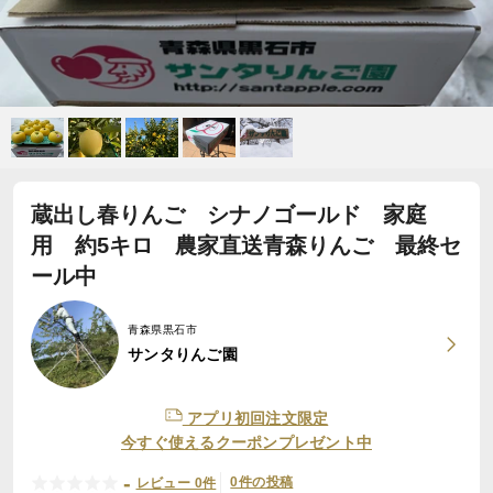
蔵出し春りんご シナノゴールド 家庭
用 約5キロ 農家直送青森りんご 最終セ
ール中
青森県黒石市
サンタりんご園
アプリ初回注文限定
今すぐ使えるクーポンプレゼント中
-
0件の投稿
レビュー 0件