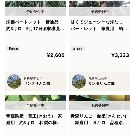
洋梨バートレット 普通品
甘くてジューシーな洋なし
約3キロ 9月17日頃収穫見込
バートレット 家庭用 約5
み 芳醇な香りと滑らかな舌
キロ
触り 農家直送の限定品
約5kg
約5kg
¥2,600
¥3,333
青森県黒石市
青森県黒石市
サンタりんご園
サンタりんご園
青森県産 黄王(きおう) 家
青森りんご 金星(きんせい)
庭用 約3キロ 和梨の様な
家庭用 ３キロ 品種名、
シャキシャキ食感の、軽やか
見た目と縁起が良く、甘いり