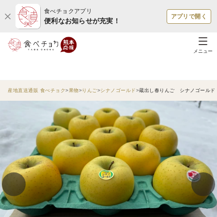
食べチョクアプリ
アプリで開く
便利なお知らせが充実！
メニュー
産地直送通販 食べチョク
果物
りんご
シナノゴールド
蔵出し春りんご シナノゴールド