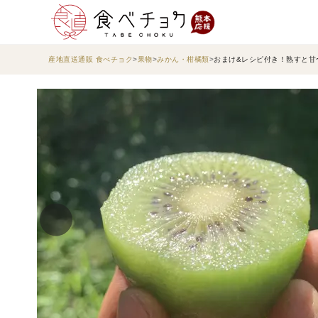
産地直送通販 食べチョク
果物
みかん・柑橘類
おまけ&レシピ付き！熟すと甘