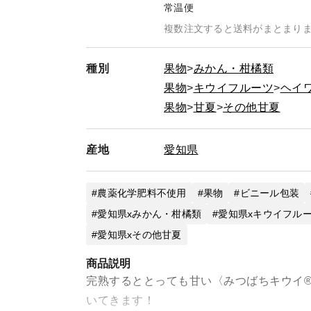
常温便
複数注文すると送料がまとまり
種別
果物
みかん・柑橘類
果物
キウイフルーツ
ヘイ
果物
甘夏
その他甘夏
産地
愛知県
農薬化学肥料不使用
果物
ビニール包装
愛知県xみかん・柑橘類
愛知県xキウイフル
愛知県xその他甘夏
商品説明
完熟するととっても甘い〈みつばちキウイ®
いてきます！