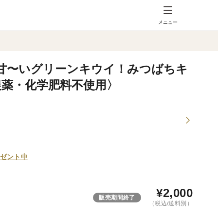
メニュー
甘〜いグリーンキウイ！みつばちキ
〈農薬・化学肥料不使用〉
ゼント中
¥
2,000
販売期間終了
（税込/送料別）