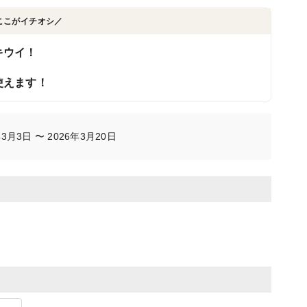
ここがイチオシ／
キウイ！
！
使えます！
月3日 〜 2026年3月20日