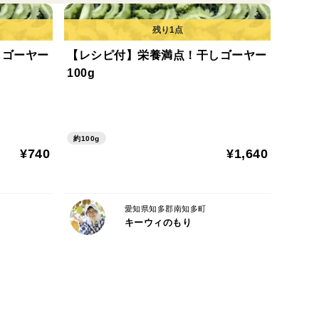
愛知県・Tさん）
しゴーヤー
【レシピ付】栄養満点！干しゴーヤー
・Oさん）
100g
さでした。」（愛媛県・Mさん）
約100g
ーマレードやピール作りに安心してお使いいただけま
¥740
¥1,640
愛知県知多郡南知多町
キーウィのもり
めに、農薬や化学肥料を一切使わず、土づくり、みつ
心を込めて育てています。