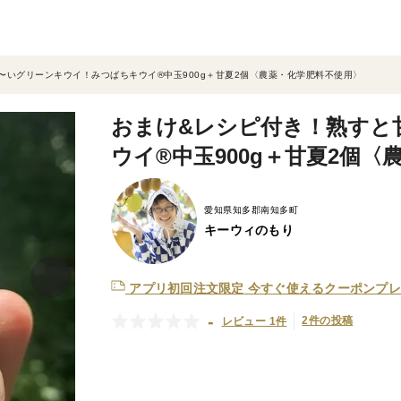
〜いグリーンキウイ！みつばちキウイ®中玉900g＋甘夏2個〈農薬・化学肥料不使用〉
おまけ&レシピ付き！熟すと
ウイ®中玉900g＋甘夏2個
愛知県知多郡南知多町
キーウィのもり
アプリ初回注文限定
今すぐ使えるクーポンプレ
-
2件の投稿
レビュー 1件