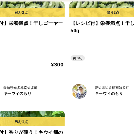
甘夏です。
「爽やかな酸味で美味しかったです。」（
付】栄養満点！干しゴーヤー
【レシピ付】栄養満点！干
「とってもジューシーでした！」（兵庫県
50g
「酸味が少なく、甘夏とは思えない美味し
そんな嬉しいお声をいただいています。
約50g
農薬も化学肥料も使わないため、外皮もマ
¥300
すよ。
愛知県知多郡南知多町
愛知県知多郡南知多町
キーウィのもり
キーウィのもり
▼安心の美味しさ
私たちは、感動の美味しさをお届けするた
ばち受粉、収穫時期の見極めにこだわり、
付】香りが違う！キウイ畑の