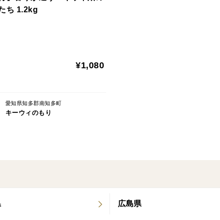
▼梱包
ち 1.2kg
段ボール箱、新聞紙を使用
▼届いたら
¥1,080
キウイ：
冷暗所で保存し、柔らかくなったものから
りんごと一緒にポリ袋へ入れて口を閉じ、
愛知県知多郡南知多町
キーウィのもり
酸っぱいのが好きな方は、鼻の頭くらいの
柔らかくなるほど甘く、耳たぶほどの柔ら
お好みの味わいを見つけてお楽しみくださ
（柔らかくなったら冷蔵庫へ入れ、1週間
甘夏：
ヘタを下にして冷暗所で保存し、お早めに
県
広島県
ポリ袋へ入れて冷蔵庫（野菜室）で保存す