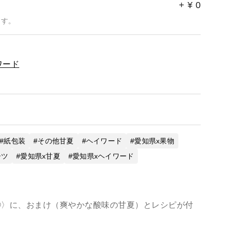
+
¥
0
ます。
ワード
紙包装
その他甘夏
ヘイワード
愛知県x果物
ーツ
愛知県x甘夏
愛知県xヘイワード
︎〉に、おまけ（爽やかな酸味の甘夏）とレシピが付