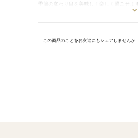
季節の変わり目を美味しく楽しく過ごせます
▼みつばちキウイ®
畑に棲みついた日本ミツバチたちが受粉し
この商品のことをお友達にもシェアしませんか
「キウイってこんなに甘いんだ～」（愛知
「なにこれ… 別の果物みたい！」（山口
「香りが美味しい！まるで… マスカット！
中玉は大きさや味わいのばらつきが少なく
ぜひ一度、お試しいただきたい自信作です
▼甘夏
キズ、凹み、シワ、ホゾ（ヘタ）無しなど