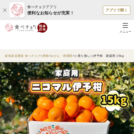
食べチョクアプリ
アプリで開く
便利なお知らせが充実！
メニュー
産地直送通販 食べチョク
果物
みかん・柑橘類
🍊香り推し🍊伊予柑 家庭用 15kg