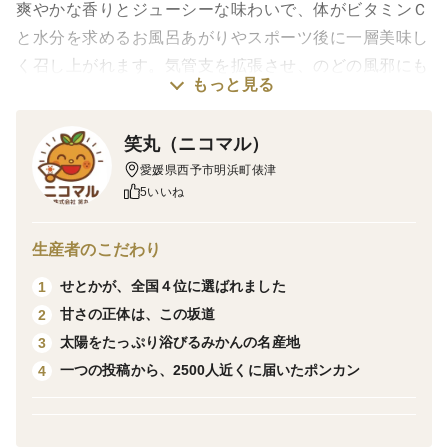
爽やかな香りとジューシーな味わいで、体がビタミンＣ
と水分を求めるお風呂あがりやスポーツ後に一層美味し
く召し上がれます。気管支を拡張させ、のどの風邪にも
もっと見る
効果があるといわれるシネフリンが含まれています。
笑丸（ニコマル）
愛媛県西予市明浜町俵津
5いいね
生産者のこだわり
せとかが、全国４位に選ばれました
1
甘さの正体は、この坂道
2
太陽をたっぷり浴びるみかんの名産地
3
一つの投稿から、2500人近くに届いたポンカン
4