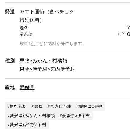
発送
ヤマト運輸（食べチョク
特別送料）
¥
送料
+
¥
0
常温便
数量1点ごとに送料が発生します。
種別
果物
みかん・柑橘類
果物
伊予柑
宮内伊予柑
産地
愛媛県
慣行栽培
果物
宮内伊予柑
愛媛県x果物
愛媛県xみかん・柑橘類
愛媛県x伊予柑
愛媛県x宮内伊予柑