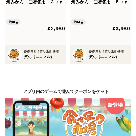
州みかん ご贈答用 ３ｋｇ
州みかん ご贈答用 ５ｋｇ
約3kg
約5kg
¥2,980
¥3,980
愛媛県西予市明浜町俵津
愛媛県西予市明浜町俵津
笑丸（ニコマル）
笑丸（ニコマル）
アプリ内のゲームで遊んでクーポンをゲット！