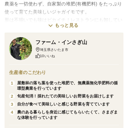
農薬を一切使わず、自家製の堆肥(有機肥料) をたっぷり
使って育てた美味しいジャガイモです。
形は不揃いでも味はピカイチ！レストランにも卸してい
もっと見る
ます。
ファーム・インさぎ山
今回特別お届けするのは初夏に獲れたものを冷暗所で熟
埼玉県さいたま市
成したものになります。
10いいね
冷蔵保管と異なり、水分が飛んでいるため味がぎゅっと
濃くなっています。
生産者のこだわり
ジャガイモそのものの味を楽しむ料理をするもよし、い
屋敷林の落ち葉を使った堆肥で、無農薬無化学肥料の循
1
つもより味が染み込みやすいので煮物にもいけます。
環型農業を行っています
皮がシワシワになっていますので、厚めに剥いてお使い
旬産旬消！採れたての美味しいお野菜をお届けします
2
ください。
自分が食べて美味しいと感じる野菜を育てています
3
農のある暮らしを身近に感じてもらいたくて、さまざま
4
ジャガイモの種類は男爵です。
な体験を行っています
(メークイン、きたあかりも出品中！ミックスをご希望