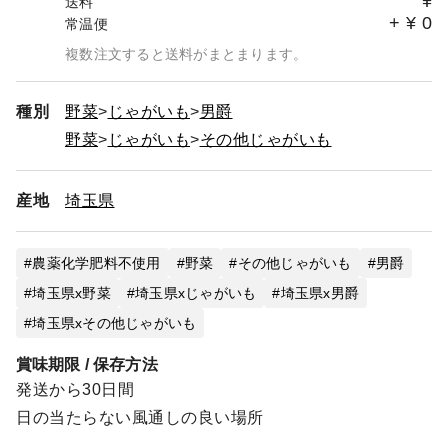
¥
送料
+
¥
0
常温便
複数注文すると送料がまとまります。
種別
野菜
じゃがいも
男爵
野菜
じゃがいも
その他じゃがいも
産地
埼玉県
農薬化学肥料不使用
野菜
その他じゃがいも
男爵
埼玉県x野菜
埼玉県xじゃがいも
埼玉県x男爵
埼玉県xその他じゃがいも
賞味期限 / 保存方法
発送から30日間
日の当たらない風通しの良い場所