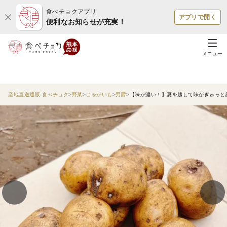
食べチョクアプリ
アプリで開く
便利なお知らせが充実！
メニュー
産地直送通販 食べチョク
野菜
じゃがいも
男爵
【味が濃い！】夏を越して味がぎゅっと