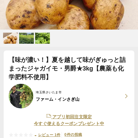
【味が濃い！】夏を越して味がぎゅっと詰
まったジャガイモ・男爵★3kg【農薬も化
学肥料不使用】
埼玉県さいたま市
ファーム・インさぎ山
アプリ初回注文限定
今すぐ使えるクーポンプレゼント中
-
0件の投稿
レビュー 1件