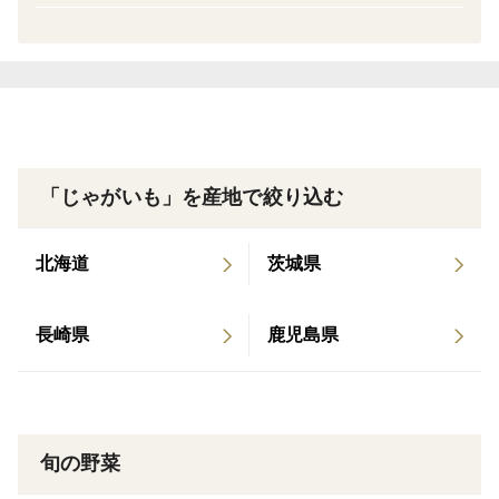
の方はお知らせください)
3kg(60サイズの箱いっぱい)をお送りします。
(1枚目の写真で1kgの量です。)
すぐに食べきれない場合は、段ボール箱に入れて日の当
「じゃがいも」を産地で絞り込む
たらない風通しの良いところへ置いておいてください。
１ヶ月を目安にお召し上がりください。
北海道
茨城県
収穫から時間が経っているため、芽が出ていたり一部ひ
び割れしているものもございます。
長崎県
鹿児島県
食べる前に芽を落としてお召し上がる様によろしくお願
いします。
畑の様子や農家の美味しいレシピはHP等で配信してい
旬の野菜
ます。ぜひご覧ください。