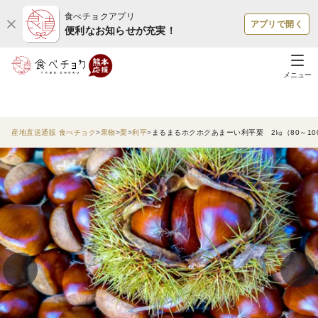
食べチョクアプリ
アプリで開く
便利なお知らせが充実！
メニュー
産地直送通販 食べチョク
果物
栗
利平
まるまるホクホクあまーい利平栗 2㎏（80～1