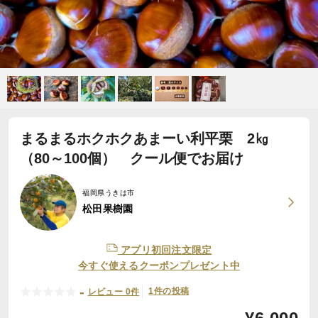
まるまるホクホクあまーい利平栗 2㎏
（80～100個） クール便でお届け
福岡県うきは市
松田果樹園
アプリ初回注文限定
今すぐ使えるクーポンプレゼント中
-
1件の投稿
レビュー 0件