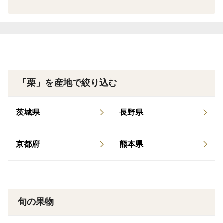
産地の特徴
うきは市は筑後川水系に形成された扇状地にあり、特有
の水はけの良い土壌を利用して柿をはじめとするたく
さんのフルーツが生産されている地域です。
品種の特徴
品種名 ：利平
「栗」を産地で絞り込む
外観特徴：果頂部に細毛が密集しています
味 ：甘みが強く、ホクホクとした感じです
茨城県
長野県
留意点 ：他の栗より比較的傷みが早いです
京都府
熊本県
ご注文に際しての注意点（配送方法や納期指定など）
ヤマト便でお送り致します。
栗は新鮮なうちにお届けできるように収穫してすぐに
発送するようにしておりますので大変申し訳ございませ
旬の果物
んが納期指定等は承っておりません。ご了承のほどお願
いいたします。