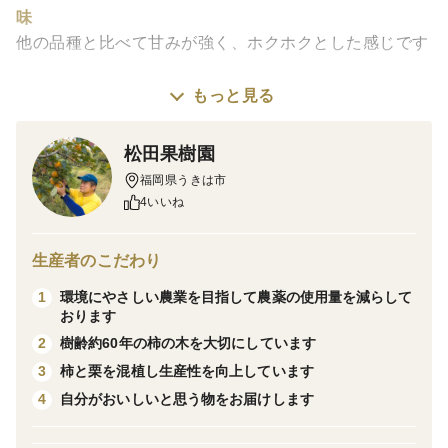
味
他の品種と比べて甘みが強く、ホクホクとした感じです
栽培・生産のこだわり
もっと見る
私と利平栗のエピソード
柿と栗一筋だった亡き父がその味に惚れこんで植えた利
松田果樹園
平栗の木を受け継いで大事に育てております。
福岡県うきは市
4いいね
こだわり
利平栗は傷みやすいので収穫のタイミングには気を使い
生産者のこだわり
ます。
環境にやさしい農業を目指して農薬の使用量を減らして
1
熟し過ぎず、早すぎずなるべく市場で鮮度を維持できる
おります
樹齢約60年の柿の木を大切にしています
2
タイミングで収穫するように心がけております。
柿と栗を混植し生産性を向上しています
3
チルド保存で数日間熟成させ甘みを増して出荷いたしま
自分がおいしいと思う物をお届けします
4
す。