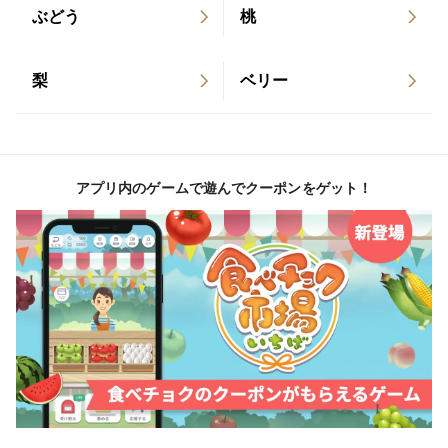
ぶどう
桃
栗（特に利平栗）は傷みが早く、輸送中に数個ほど傷ん
でしまう場合がございます。発送時には傷んでいる栗は
梨
ベリー
手作業で丁寧に取り除き発送しておりますが、その分を
考慮して多めに計量してお届けしております。
ご了承のほどお願いいたします。
アプリ内のゲームで遊んでクーポンをゲット！
保存方法
お受け取り後は冷蔵庫のチルド室又は冷蔵庫に入れて保
管し、おいしいうちになるべく早く食べていただくよう
にお願いします。
冷蔵庫：湿らせたキッチンペーパー等で包んでキッチン
用ポリ袋に入れて軽く口を閉じてチルド室に保管 賞味
期限目安約2週間
冷凍庫：ジッパー付パック（ジップロック等）に入れて
口をしっかりと閉じて冷凍 賞味期限目安約3カ月