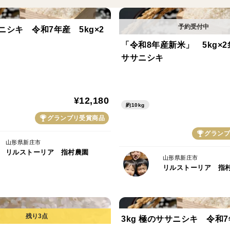
ニシキ 令和7年産 5kg×2
「令和8年産新米」 5kg×
ササニシキ
¥12,180
約10kg
グランプリ受賞商品
グランプ
山形県新庄市
リルストーリア 指村農園
山形県新庄市
リルストーリア 指
3kg 極のササニシキ 令和