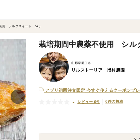
使用 シルクスイート 5kg
栽培期間中農薬不使用 シルク
山形県新庄市
リルストーリア 指村農園
アプリ初回注文限定
今すぐ使えるクーポンプレ
-
0件の投稿
レビュー 0件
＼