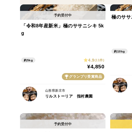
極のササ
「令和8年産新米」極のササニシキ 5k
g
約10kg
4.9
(11件)
約5kg
¥4,850
グランプリ受賞商品
山形県新庄市
リルストーリア 指村農園