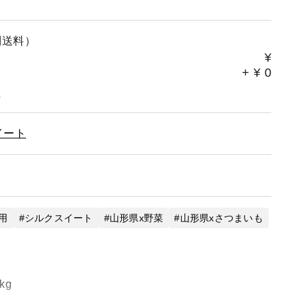
別送料）
¥
+
¥
0
。
イート
用
シルクスイート
山形県x野菜
山形県xさつまいも
kg