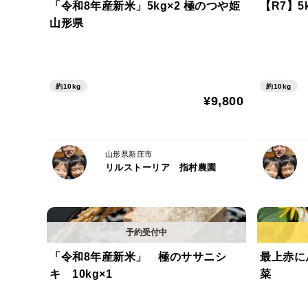
「令和8年産新米」5kg×2 極のつや姫
山形県
約10kg
約10kg
¥9,800
山形県新庄市
リルストーリア 指村農園
「令和8年産新米」 極のササニシ
最上赤に
キ 10kg×1
菜