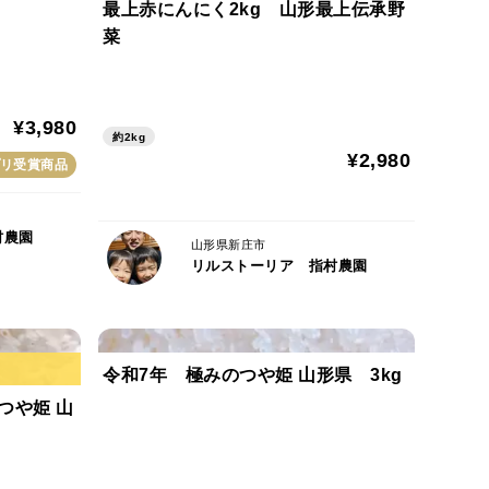
最上赤にんにく2kg 山形最上伝承野
菜
¥3,980
約2kg
¥2,980
リ受賞商品
村農園
山形県新庄市
リルストーリア 指村農園
令和7年 極みのつや姫 山形県 3kg
つや姫 山