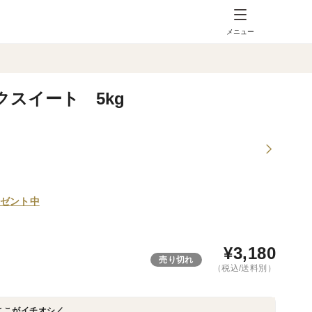
メニュー
スイート 5kg
ゼント中
¥
3,180
売り切れ
（税込/送料別）
ここがイチオシ／