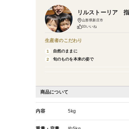
リルストーリア 
山形県新庄市
33いいね
生産者のこだわり
自然のままに
1
旬のものを本来の姿で
2
商品について
内容
5kg
重量・
容量
約5kg