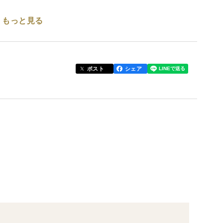
もっと見る
などが入る商品になります。
クスイート」です。
ポスト
シェア
、甘みを蓄えた“蜜入り”の食感に仕上げてくれまし
り。
かで、まるでスイートポテトのような口どけです。
肥料で育てています。
どもおススメの食べ方です。