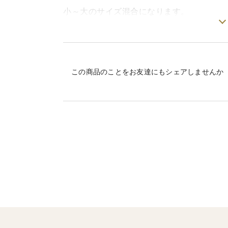
小～大のサイズ混合になります。
栽培期間中農薬不使用ですので少々虫食い
山形県新庄市の雪深い土地で育った「シル
この商品のことをお友達にもシェアしませんか
昼夜の寒暖差が大きい地域ならではの環境が
た。
焼き芋にすると皮のまわりから蜜がじんわ
スプーンですくえるほど しっとりなめら
農薬を控え、米ぬかや魚粉など自然由来の
大学芋や天ぷら、サツマイモスティックな