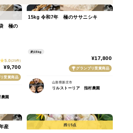
15kg 令和7年 極のササニシキ
2袋 極の
約15kg
¥17,800
5.0
(25件)
¥9,700
グランプリ受賞商品
リ受賞商品
山形県新庄市
リルストーリア 指村農園
村農園
7年産