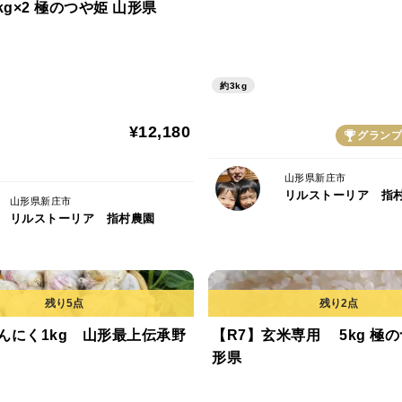
【R7】5kg×2 極のつや姫 山形県
約3kg
¥12,180
グランプ
山形県新庄市
リルストーリア 指
山形県新庄市
リルストーリア 指村農園
んにく1kg 山形最上伝承野
【R7】玄米専用 5kg 極の
形県