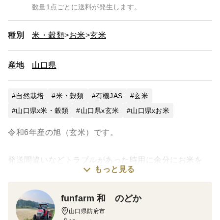
数量1点ごとに送料が発生します。
種別
米・穀類
お米
玄米
産地
山口県
自然栽培
米・穀類
有機JAS
玄米
山口県x米・穀類
山口県x玄米
山口県xお米
令和6年産の旭（玄米）です。
発送間違いなどトラブルがあった時用に余分にお米を
もっと見る
とっていましたが、予約分全て発送が終了したため在庫
の販売をいたします。
funfarm 和 のどか
山口県防府市
旭は30kg1袋、20kg1袋、5kg2袋です。