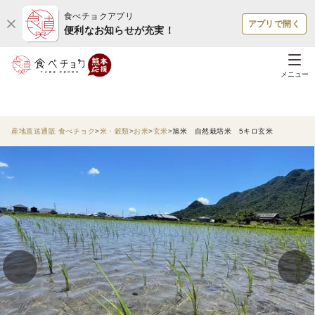
食べチョクアプリ
アプリで開く
便利なお知らせが充実！
メニュー
産地直送通販 食べチョク
米・穀類
お米
玄米
旭米 自然栽培米 5キロ玄米