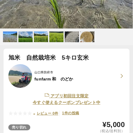
旭米 自然栽培米 5キロ玄米
山口県防府市
funfarm 和 のどか
アプリ初回注文限定
今すぐ使えるクーポンプレゼント中
-
1件の投稿
レビュー 0件
¥
5,000
売り切れ
（税込/送料別）