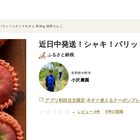
リッ！シナノドルチェ 約3kg 信州りんご
近日中発送！シャキ！パリッ！
ふるさと納税
長野県中野市
小沢農園
アプリ初回注文限定
今すぐ使えるクーポンプレ
-
0件の投稿
レビュー 0件