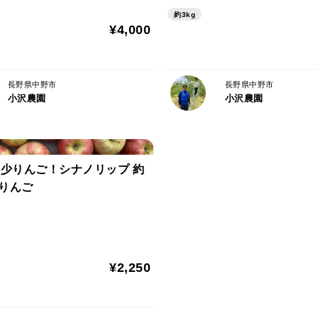
フルーツキャップやりんご専用のパックを
約3kg
3kg規格の箱に詰めて送ります。内容量が3
¥4,000
※りんごの大きさにより個数が異なります
ものではございません。
長野県中野市
長野県中野市
小沢農園
小沢農園
🍎美味しいりんごの秘訣🍎
りんごにとって葉っぱはとても大切です。
しかし、りんごは陽の光を浴びることで糖
りんご全体に陽の光が当たるような樹作り
希少りんご！シナノリップ 約
また、小沢農園では、葉摘み作業としての
州りんご
ます。
そのため、りんごに葉かげなどの色むらあ
願いします。
¥2,250
▼注文に際しての注意点（配送方法や納期
※新鮮な状態でお届けするため、収穫当日