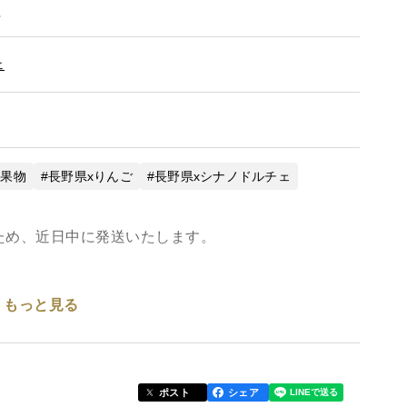
。
ェ
x果物
長野県xりんご
長野県xシナノドルチェ
ため、近日中に発送いたします。
もっと見る
い品種ですので、お試しにいかがでしょうか🍎
い甘酸っぱさと、パリッとした食感が楽しめる果汁あ
ポスト
シェア