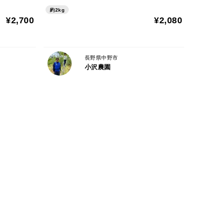
使用します。
約2kg
kgであるということではございません。
¥2,700
¥2,080
。容量、個数は目安ですので、容量、個数を保証する
長野県中野市
小沢農園
度が上がりますので、
としての剪定作業や玉回しや誘引をしています。
葉っぱを取る量をなるべく少なくするよう心掛けてい
ることがございますので、ご理解くださいますようお
指定など）
もしくは翌日には配送いたします。