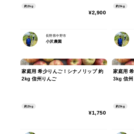
約2kg
約3kg
¥2,900
長野県中野市
小沢農園
家庭用 希少りんご！シナノリップ 約
家庭用 
2kg 信州りんご
3kg 信
約2kg
約3kg
¥1,750