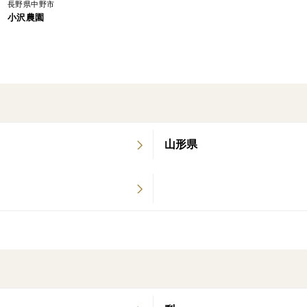
長野県中野市
小沢農園
※なるべくきれいな状態のりんごで荷造り
むらや、サビなどがあるりんごなどが入る
いします。
※収穫日の予想が大変難しいため、日付指
また収穫量は日によって異なるため毎日一
に関するお問合せにはお答えできかねます
山形県
長期ご不在や、ご不在の曜日がある場合は
対応をさせて頂きます。
※北海道、九州地方への発送は2日、沖縄
落ちてしまうことをご理解くださいますよ
※お客様の都合により商品を受け取れなか
は、生鮮品につき「返品・再配送」は致し