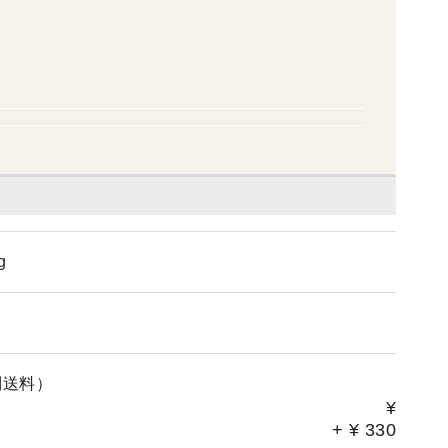
g
別送料）
¥
+
¥
330