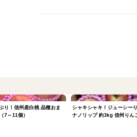
ふれるりんごです。
また、香りが良いのも特徴です✨
表面はロウ質によりしっとりとした手触り
りんご３兄弟（秋映、シナノスイート、シ
こちらは【通常品規格】の商品です。
✨通常品とは⁉️✨
りんごに葉かげなどの色むらや、サビがあ
この時期は葉を取りすぎるとりんごに日焼
極力葉を取らないようにしています。
そのため葉かげの跡などの色むらがあるも
ます🙇‍♂️
り！信州産白桃 品種おま
シャキシャキ！ジューシー
g（7～11個）
ナノリップ 約3kg 信州りん
◆容量、数量の目安
約3kg：7～12個入り