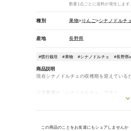
数量1点ごとに送料が発生します
種別
果物
りんご
シナノドルチ
産地
長野県
慣行栽培
果物
シナノドルチェ
長野県
商品説明
現在シナノドルチェの収穫期を迎えている
小沢農園の「シナノドルチェ」です！
流通量が少なく、希少なりんごです。旬が短
🍎シナノドルチェ🍎
甘味と共に酸味もあり、とてもりんごらし
この商品のことをお友達にもシェアしませんか