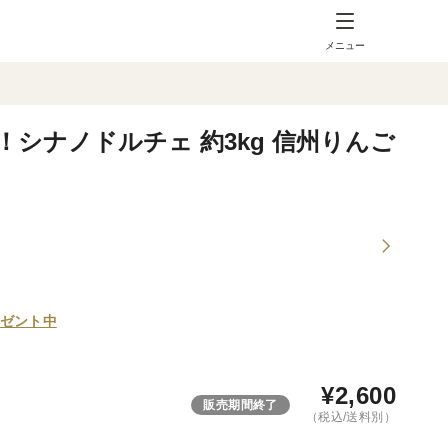
メニュー
シナノドルチェ 約3kg 信州りんご
ゼント中
¥
2,600
販売期間終了
（税込/送料別）