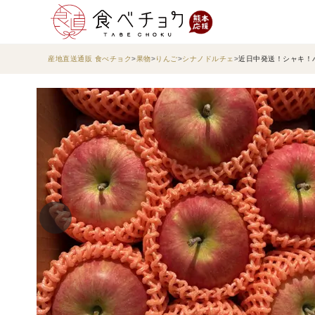
産地直送通販 食べチョク
果物
りんご
シナノドルチェ
近日中発送！シャキ！パ