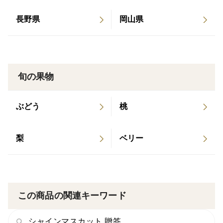
▼お届けするぶどう、2種類をご紹介！
長野県
岡山県
◾️9月：ピオーネ ＜山形県・Farmおとらふさん＞
家庭用 特大サイズのぶどう1房（約700g以上）また
は、500g程度のぶどう2房のいずれか
旬の果物
奥深い甘みと透き通ったみずみずしい果肉！
ぶどう
桃
濃厚な甘さとほどよい酸味が調和した、深い味わいをご
堪能いただけます。
食べ応え抜群のプリップリでジューシーな果実をお楽し
梨
ベリー
みください。
◾️10月：シャインマスカット ＜長野県・石農園さん＞
家庭用 約800g〜900g（2〜3房）
この商品の関連キーワード
長野県の恵まれた自然が育んだ逸品。
シャインマスカット 贈答