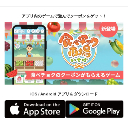
す。
旬の味覚を楽しめるこの機会をお見逃しなく。お早めに
アプリ内のゲームで遊んでクーポンをゲット！
お申し込みください。
※注意事項
・生産者さんが収穫時期を見極めてお届けするため、本
商品は日時指定を承ることができません。あらかじめご
了承ください。
・品種や内容量は生産者ごとに異なります。また、生産
者・品種のご指定はできませんので、あらかじめご了承
ください。
・天候や生育状況などの影響により、生産者の変更、商
iOS / Android アプリをダウンロード
品内容（品種）の変更、またはその両方が発生する場合
や、お届けがキャンセルとなる場合がございます。
（キャンセル時は該当便の代金を返金いたします。対象
となる場合は、事前にご連絡いたします。）