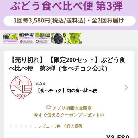
【売り切れ】 【限定200セット】ぶどう食
べ比べ便 第3弾（食べチョク公式）
東京都
【食べチョク】旬の食べ比べ便
アプリ初回注文限定
今すぐ使えるクーポンプレゼント中
-
0件の投稿
レビュー 0件
¥
3,580