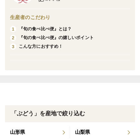
けする定期便サービスです。
異なる２つの人気品種を、採れたての美味しさでお楽し
生産者のこだわり
みいただけます。
『旬の食べ比べ便』とは？
1
おすすめポイント
『旬の食べ比べ便』の嬉しいポイント
2
① 採れたての美味しさをお届け！
こんな方におすすめ！
3
大切に育てられたぶどうを、「今が一番美味しい！」と
いうベストなタイミングで皆さまのもとへお届けしま
す。
② 選ぶ手間いらず！
旬のぶどうを食べチョクが厳選。
お届けする品種はいずれも高い評価をいただき、レ
「ぶどう」を産地で絞り込む
ビュー平均4.3以上を獲得！
味はもちろん、品質にも自信をもってお届けします。
山形県
山梨県