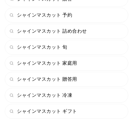
パリッとした皮ごと楽しめる食感と、上品な甘みをご堪
能ください。
シャインマスカット 予約
ひと粒ごとに果汁が弾けるようなジューシーさ！華やか
シャインマスカット 詰め合わせ
な香りが広がります。
シャインマスカット 旬
▼こんなあなたにおすすめ！一つでも当てはまる方に
ぴったりです♪
シャインマスカット 家庭用
・品種ごとの味の違いを楽しみたい方
・食べ比べをしたいけれど、毎回の注文が手間に感じる
シャインマスカット 贈答用
方
・いろんな品種を試してみたいけれど、選び方に迷って
シャインマスカット 冷凍
いる方
シャインマスカット ギフト
ご注文について
今回の「ぶどう食べ比べ便」は【200セット限定】で