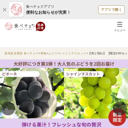
食べチョクアプリ
アプリで開く
便利なお知らせが充実！
メニュー
産地直送通販 食べチョク
果物
ぶどう
シャインマスカット
【売り切れ】 【限定200セ