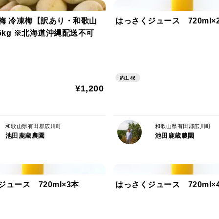
▼お届けについて
※10月上旬頃から発送予定となります
梅 冷凍梅【訳あり・和歌山
はっさくジュース 720ml×
※配送日の指定はできません
5kg ※北海道沖縄配送不可
※生育・収穫状況によっては時期が前後す
※発送日にメールでお知らせいたします
※複数商品をご注文の場合は、一番遅い納
約1.4ℓ
※北海道・沖縄への配送はできません（注
¥1,200
※配送時間帯のご指定は可能です
和歌山県有田郡広川町
和歌山県有田郡広川町
池田鹿蔵農園
池田鹿蔵農園
▼ご注意
●生育や収穫の状況により、出荷の時期が
●食品のためお客様都合によるキャンセル
●青果は収穫後も呼吸し水分が少しずつ放
ュース 720ml×3本
はっさくジュース 720ml×
すが、到着時に重量が予想より減る場合が
すので、ご了承ください