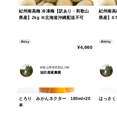
紀州南高梅 冷凍梅【訳あり・和歌山
紀州南高
県産】2kg ※北海道沖縄配送不可
県産】0.
約2kg
約500g
¥4,660
和歌山県有田郡広川町
池田鹿蔵農園
とろり みかんネクター 180ml×20
はっさくジ
本