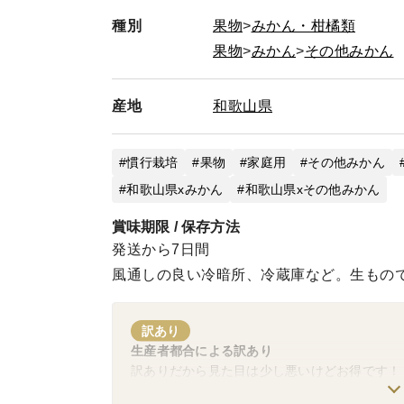
種別
果物
みかん・柑橘類
果物
みかん
その他みかん
産地
和歌山県
慣行栽培
果物
家庭用
その他みかん
和歌山県xみかん
和歌山県xその他みかん
賞味期限 / 保存方法
発送から7日間
風通しの良い冷暗所、冷蔵庫など。生もの
訳あり
生産者都合による訳あり
訳ありだから見た目は少し悪いけどお得です！