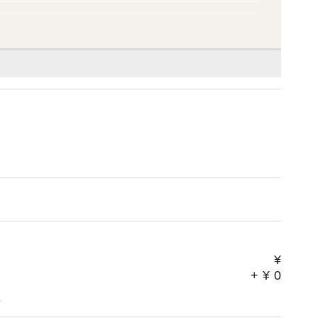
¥
+
¥
0
。