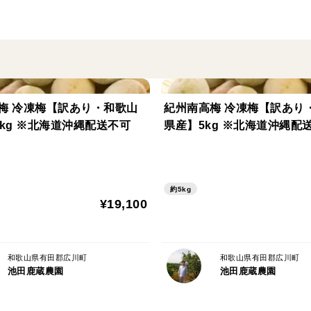
※気候などの影響で生育状況が異なる場合
▼訳あり
風によりキズやスレ・黒点などが外皮につ
く食べていただけます。サイズは規格外を
梅 冷凍梅【訳あり・和歌山
紀州南高梅 冷凍梅【訳あり
お裾分けにもどうぞ。
0kg ※北海道沖縄配送不可
県産】5kg ※北海道沖縄配
約5kg
▼内容
¥19,100
7.5kg
名称／サイズ／産地
有田みかん（温州みかん）／混合／国産（
和歌山県有田郡広川町
和歌山県有田郡広川町
池田鹿蔵農園
池田鹿蔵農園