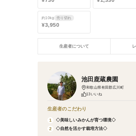
¥730
¥1,330
約10kg
売り切れ
¥3,950
生産者について
池田鹿蔵農園
和歌山県有田郡広川町
13いいね
生産者のこだわり
◇美味しいみかんが育つ環境◇
1
◇自然を活かす栽培方法◇
2