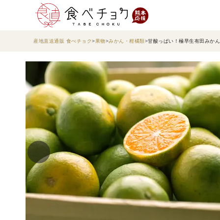
産地直送通販 食べチョク
果物
みかん・柑橘類
甘酸っぱい！極早生有田みかん7