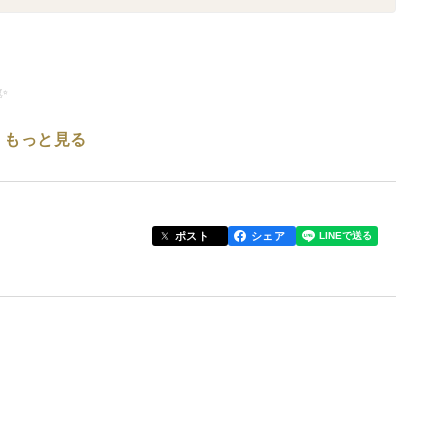
✨
もっと見る
一番のみかんどころ有田地方。
った有田みかんは、果汁がギューッと濃縮されて濃厚
ポスト
シェア
直送でお届けいたします。
用を極力控えて栽培しているため、外見がきれいでは
不使用です。
】9月末～10月初旬は極早生みかん（青切りみかん）か
す。甘さとほどよい酸味で、爽やかで濃厚な味が楽し