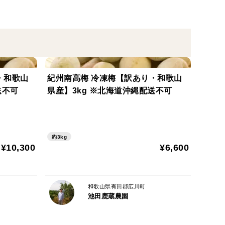
があります
いていますが、皮をむけばほとんど問題なく、美味し
含む混合です。ご家庭用や親しい方へのプレゼント・
・和歌山
紀州南高梅 冷凍梅【訳あり・和歌山
送不可
県産】3kg ※北海道沖縄配送不可
約3kg
¥10,300
¥6,600
和歌山県）
和歌山県有田郡広川町
池田鹿蔵農園