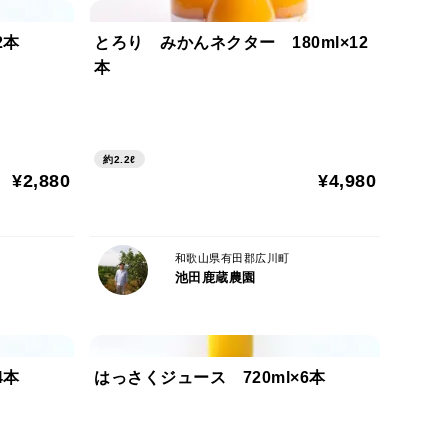
2本
とろり みかんネクター 180ml×12
本
る場合もございます
期となることがあります
約2.2ℓ
文キャンセルさせていただきます）
¥2,880
¥4,980
和歌山県有田郡広川町
池田鹿蔵農園
前後する場合がございます
や返品はできません
出されます。出荷時にその分を考慮して多めにしていま
4本
はっさくジュース 720ml×6本
ございます。また追熟や保存時にも水分が放出されま