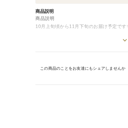
商品説明
商品説明
10月上旬頃から11月下旬のお届け予定です
▼商品概要
みかん生産量日本一の和歌山県の中でも、
乾燥した気候の中、黒潮の浜風をうけて育
この商品のことをお友達にもシェアしませんか
な味わいです。
そんな有田みかんの、もぎたての味を農家
自然の力を最大限活かす農法で、農薬の使
ない傾向があります。防腐剤ワックスWAX
【10月上旬頃～11月発送(青切り～黄色）
らはじまり、徐々に黄色く色づいていきま
めます。