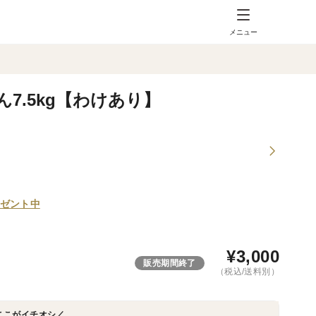
メニュー
7.5kg【わけあり】
ゼント中
¥
3,000
販売期間終了
（税込/送料別）
ここがイチオシ／