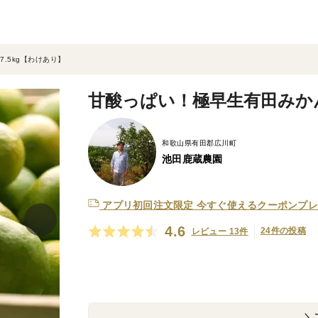
.5kg【わけあり】
甘酸っぱい！極早生有田みかん
和歌山県有田郡広川町
池田鹿蔵農園
アプリ初回注文限定
今すぐ使えるクーポンプレ
4.6
24件の投稿
レビュー 13件
＼