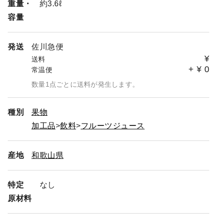
重量・
約3.6ℓ
容量
発送
佐川急便
¥
送料
+
¥
0
常温便
数量1点ごとに送料が発生します。
種別
果物
加工品
飲料
フルーツジュース
産地
和歌山県
特定
なし
原材料