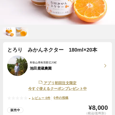
とろり みかんネクター 180ml×20本
和歌山県有田郡広川町
池田鹿蔵農園
アプリ初回注文限定
今すぐ使えるクーポンプレゼント中
-
0件の投稿
レビュー 0件
¥
8,000
販売中
（税込/送料別）