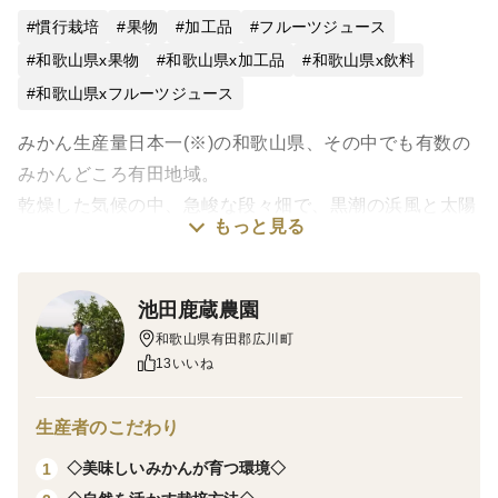
慣行栽培
果物
加工品
フルーツジュース
和歌山県x果物
和歌山県x加工品
和歌山県x飲料
和歌山県xフルーツジュース
みかん生産量日本一(※)の和歌山県、その中でも有数の
みかんどころ有田地域。
乾燥した気候の中、急峻な段々畑で、黒潮の浜風と太陽
もっと見る
をたっぷり受けた有田みかんは、
果汁がギューッと濃縮されて濃厚な味わいです。
そんな有田みかんの外皮を一つ一つ剥き、薄皮ごと、ま
池田鹿蔵農園
るごとすりおろしました。
和歌山県有田郡広川町
外皮の油分・雑味が入らず、みかんの美味しさと繊維が
13いいね
たっぷり。クリアで濃厚でトロトロのみかんジュースで
す。
生産者のこだわり
とろりとした口当たりからネクターと名付けました。🍊
◇美味しいみかんが育つ環境◇
1