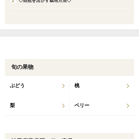
◇自然を活かす栽培方法◇
2
※農林水産省 近畿農政局 令和3年5月20日発表 「作物統
計調査 令和2年産みかんの結果樹面積、収穫量及び出
荷量(近畿)」より
※画像はイメージです
※パッケージは予告なく変更となることがございます
旬の果物
▼数量、分量の目安
180ml
ぶどう
桃
簡易包装での対応となります。
梨
ベリー
賞味期限：製造日より1年
保存方法：高温多湿を避け冷暗所にて保存 開封後は要
冷蔵10℃以下