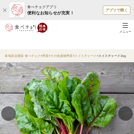
食べチョクアプリ
アプリで開く
便利なお知らせが充実！
メニュー
産地直送通販 食べチョク
野菜
その他葉物野菜
スイスチャード
スイスチャード1kg