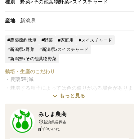
種別
野菜
その他葉物野菜
スイスチャード
産地
新潟県
農薬節約栽培
野菜
家庭用
スイスチャード
新潟県x野菜
新潟県xスイスチャード
新潟県xその他葉物野菜
栽培・生産のこだわり
・農薬5割減
・栽培する種子によっては色の偏りがある場合がありま
もっと見る
す
出荷について
みしま農商
・チルドゆうパック対象商品は注文受付後、商品の準備
新潟県長岡市
39いいね
が出来次第1～7日以内に発送をいたします
※天候によっては収穫の遅れがありますことをご了承い