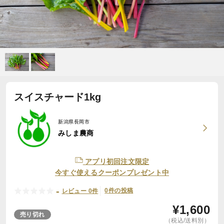
スイスチャード1kg
新潟県長岡市
みしま農商
アプリ初回注文限定
今すぐ使えるクーポンプレゼント中
-
0件の投稿
レビュー 0件
¥
1,600
売り切れ
（税込/送料別）