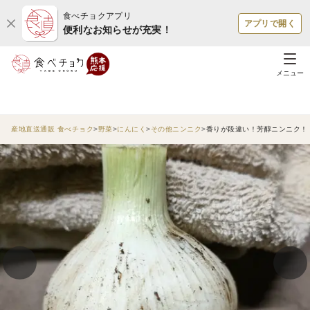
食べチョクアプリ
アプリで開く
便利なお知らせが充実！
メニュー
産地直送通販 食べチョク
野菜
にんにく
その他ニンニク
香りが段違い！芳醇ニンニク！