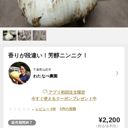
香りが段違い！芳醇ニンニク！
千葉県山武市
わたなべ農園
アプリ初回注文限定
今すぐ使えるクーポンプレゼント中
-
0件の投稿
レビュー 0件
¥
2,200
販売期間終了
（税込/送料別）