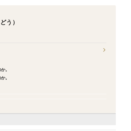
んどう）
。
のか。
のか。