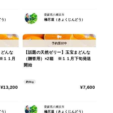
愛媛県八幡浜市
どう）
極尽道（きょくじんどう）
まどんな
【話題の天然ゼリー】玉宝まどんな
※１１月
（贈答用）×2箱 ※１１月下旬発送
開始
約5kg
¥13,200
¥7,600
愛媛県八幡浜市
どう）
極尽道（きょくじんどう）