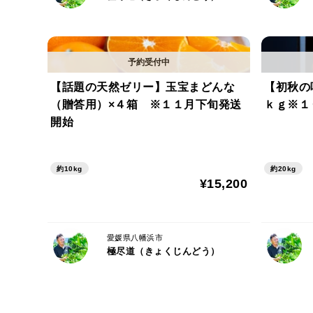
【話題の天然ゼリー】玉宝まどんな
【初秋の
（贈答用）×４箱 ※１１月下旬発送
ｋｇ※１
開始
約10kg
約20kg
¥15,200
愛媛県八幡浜市
極尽道（きょくじんどう）