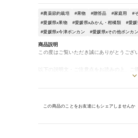
農薬節約栽培
果物
贈答品
家庭用
愛媛県x果物
愛媛県xみかん・柑橘類
愛媛
愛媛県x今津ポンカン
愛媛県xその他ポンカ
商品説明
この度はご覧いただき誠にありがとうござ
以下の説明文・ご注意点をお読みの上、ご
【特徴】
★濃厚な甘い香りに、柔らかい果肉で食べ
この商品のことをお友達にもシェアしませんか
★お子様から大人の方まで幅広い年齢層に
★外皮はむきやすく、果肉を包む内皮は柔
の一つです。