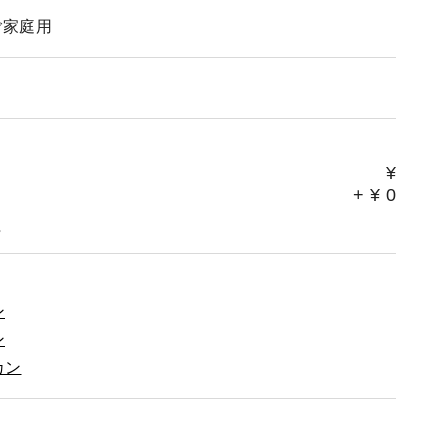
ご家庭用
¥
+
¥
0
。
ン
ン
カン