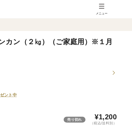
メニュー
ンカン（２㎏）（ご家庭用）※１月
ゼント中
¥
1,200
売り切れ
（税込/送料別）