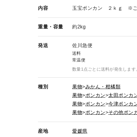
内容
玉宝ポンカン ２ｋｇ ※
重量・
容量
約2kg
発送
佐川急便
送料
常温便
数量1点ごとに送料が発生します
種別
果物
みかん・柑橘類
果物
ポンカン
太田ポンカ
果物
ポンカン
今津ポンカ
果物
ポンカン
その他ポン
産地
愛媛県