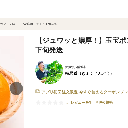
カン（２㎏）（ご家庭用）※１月下旬発送
【ジュワッと濃厚！】玉宝ポ
下旬発送
愛媛県八幡浜市
極尽道（きょくじんどう）
アプリ初回注文限定
今すぐ使えるクーポンプレ
-
0件の投稿
レビュー 0件