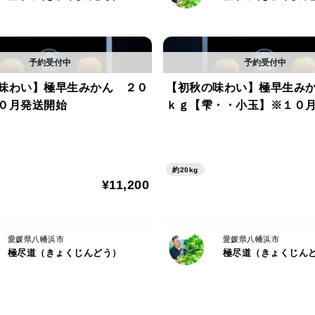
味わい】極早生みかん ２０
【初秋の味わい】極早生み
０月発送開始
ｋｇ【雫・・小玉】※１０
約20kg
¥11,200
愛媛県八幡浜市
愛媛県八幡浜市
極尽道（きょくじんどう）
極尽道（きょくじん