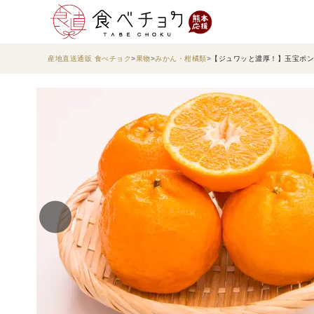
産地直送通販 食べチョク
果物
みかん・柑橘類
【ジュワッと濃厚！】玉宝ポン