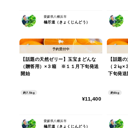
愛媛県八幡浜市
極尽道（きょくじんどう）
【話題の天然ゼリー】玉宝まどんな
【話題の
（贈答用）×３箱 ※１１月下旬発送
（２㎏×
開始
下旬発送
約7.5kg
約6kg
¥11,400
愛媛県八幡浜市
極尽道（きょくじんどう）