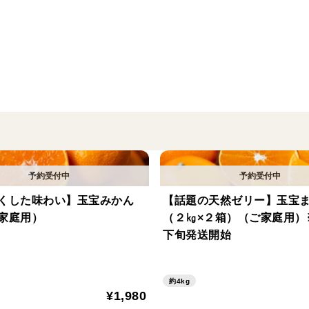
【サイズ】
M～３Ｌ玉
※容量は箱込みの重さとなり目安です。
※「ご家庭用」となります。
見た目に多少キズや着色ムラがある場合が
どうか宜しくお願い致します。
くした味わい】玉宝みかん
【話題の天然ゼリー】玉宝
農薬節約率50％
家庭用）
（２㎏×２箱）（ご家庭用）
下旬発送開始
約4kg
¥1,980