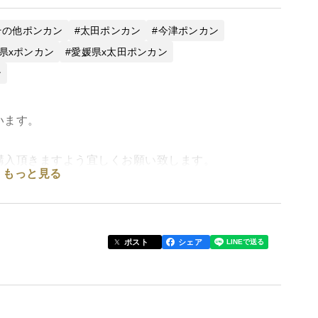
その他ポンカン
太田ポンカン
今津ポンカン
県xポンカン
愛媛県x太田ポンカン
ン
います。
購入頂きますよう宜しくお願い致します。
もっと見る
やすく、みかんより強い味わいがあります。
ポスト
シェア
愛されているポンカン。
らかいので袋のまま食べられるのが子供に人気の理由