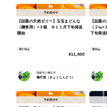
【話題の天然ゼリー】玉宝まどんな
【話題の
（贈答用）×３箱 ※１１月下旬発送
（２㎏×
開始
下旬発送
約7.5kg
約6kg
¥11,400
愛媛県八幡浜市
極尽道（きょくじんどう）