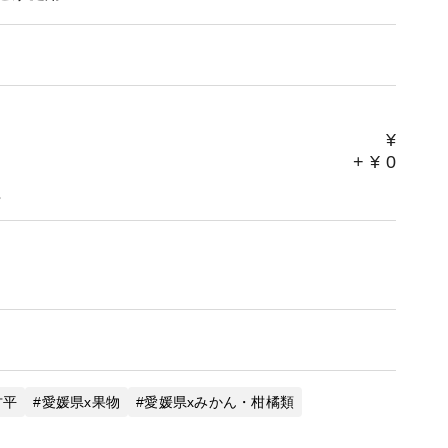
¥
+
¥
0
。
甘平
愛媛県x果物
愛媛県xみかん・柑橘類