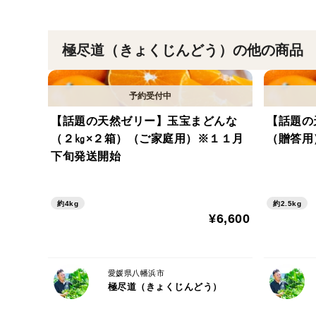
極尽道（きょくじんどう）の他の商品
【話題の天然ゼリー】玉宝まどんな
【話題の
（２㎏×２箱）（ご家庭用）※１１月
（贈答用
下旬発送開始
約4kg
約2.5kg
¥6,600
愛媛県八幡浜市
極尽道（きょくじんどう）