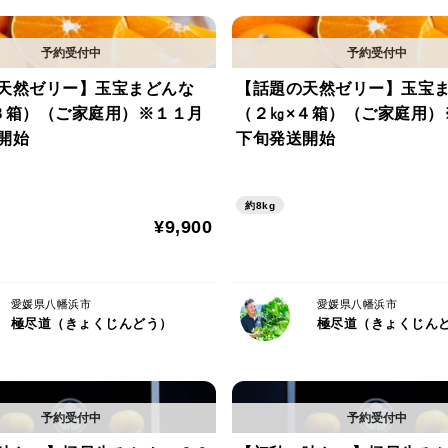
１. 味の極
２. 鮮度の極
３. 安心・安全の極
天然ゼリー】玉宝まどんな
【話題の天然ゼリー】玉宝
上記の「極」を目指し栽培された当農園の
３箱）（ご家庭用）※１１月
（２㎏×４箱）（ご家庭用）
開始
下旬発送開始
【サイズ】
M〜3L 玉混合
約8kg
¥9,900
※個数にすると
約6〜15玉 ※１箱あたり
愛媛県八幡浜市
愛媛県八幡浜市
極尽道（きょくじんどう）
極尽道（きょくじん
およそ10個程になるかと思いますが、大き
個程入りますし、大きめのものが多めです
てしまいます。
平均的には10個〜15個程になるかと思い