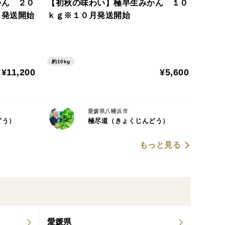
かん ２０
【初秋の味わい】極早生みかん １０
月発送開始
ｋｇ※１０月発送開始
ございます。
約10kg
¥11,200
¥5,600
愛媛県八幡浜市
どう）
極尽道（きょくじんどう）
もっと見る
愛媛県