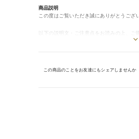
商品説明
この度はご覧いただき誠にありがとうござ
以下の説明文・ご注意点をお読みの上、ご
【三つの太陽に照らされて】
愛媛のみかんは太陽と海、そして、石垣か
な方向から光を浴びたみかんの樹は、糖の
この商品のことをお友達にもシェアしませんか
を含んだ潮風をいっぱいに浴びて育ってい
真面目にそして謙虚に最高のみかんを極め
本当に美味しいみかんを味わっていただき
美味しいみかんを徹底的に追求し、努力を
【職人技】