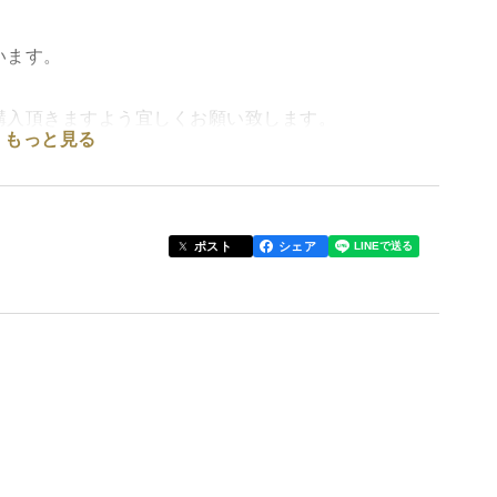
います。
購入頂きますよう宜しくお願い致します。
もっと見る
らの反射熱、これを三つの太陽と呼んでいます。様々
ある美味しいみかんができるのです。また、ミネラル
ポスト
シェア
ます。
尽くす。
たい。
惜しまず極め尽くす。それが「極尽道」の使命です。