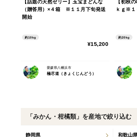
【話題の天然ゼリー】玉宝まどんな
【初秋の
（贈答用）×４箱 ※１１月下旬発送
ｋｇ※１
開始
約10kg
約20kg
¥15,200
愛媛県八幡浜市
極尽道（きょくじんどう）
「みかん・柑橘類」を産地で絞り込む
静岡県
和歌山