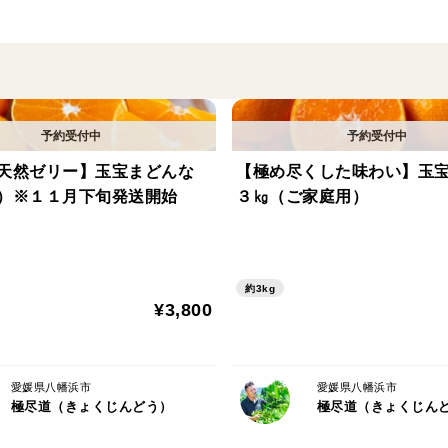
冬場に採れるみかんを育てるためにやるべ
り、良質な木を作り、最高のみかんをつく
一年をかけて様々な気候に左右されながら
極め尽くされた職人技です。
【「温故知新」 ・・・故きを温ねて新しき
天然ゼリー】玉宝まどんな
【極め尽くした味わい】玉
私たちは先代・先々代から受け継がれてき
）※１１月下旬発送開始
３㎏（ご家庭用）
変わりゆく「気候」や「より良い技術」を
・薄皮でジューシーな果肉がたっぷり詰ま
約3kg
¥3,800
・西之香とぽんかんの掛け合わせでできた
かんからそれぞれ引き継いでいます。糖度
愛媛県八幡浜市
愛媛県八幡浜市
極尽道（きょくじんどう）
極尽道（きょくじん
３つの「極」