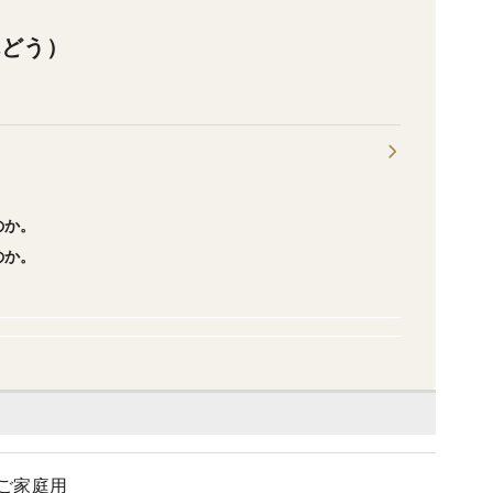
んどう）
。
のか。
のか。
ご家庭用