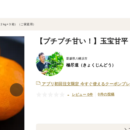
２kg×３箱）（ご家庭用）
【プチプチ甘い！】玉宝甘平（
愛媛県八幡浜市
極尽道（きょくじんどう）
アプリ初回注文限定
今すぐ使えるクーポンプレ
-
0件の投稿
レビュー 0件
＼