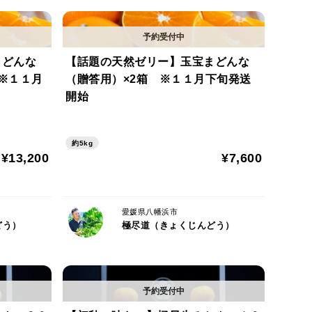
まどんな
【話題の天然ゼリー】玉宝まどんな
オリジナルブランドとなります。
※１１月
（贈答用）×2箱 ※１１月下旬発送
開始
約5kg
¥13,200
¥7,600
愛媛県八幡浜市
どう）
極尽道（きょくじんどう）
さにばらつきがある為、小さめのものが多めですと20
と6個程となり、大きさによって結構個数が変わってき
ます。 ※１箱あたり