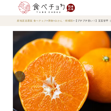
産地直送通販 食べチョク
果物
みかん・柑橘類
【プチプチ甘い！】玉宝甘平（