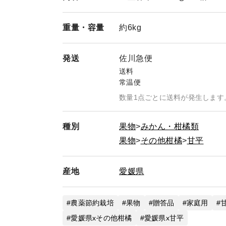
重量・
容量
約6kg
発送
佐川急便
送料
常温便
数量1点ごとに送料が発生します
種別
果物
みかん・柑橘類
果物
その他柑橘
甘平
産地
愛媛県
農薬節約栽培
果物
贈答品
家庭用
愛媛県xその他柑橘
愛媛県x甘平