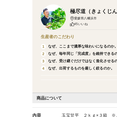
極尽道（きょくじ
愛媛県八幡浜市
45いいね
生産者のこだわり
なぜ、ここまで濃厚な味わいになるのか
1
なぜ、毎年同じ「完成度」を維持できる
2
なぜ、受け継ぐだけではなく進化させる
3
なぜ、出荷するものを厳しく絞るのか。
4
商品について
内容
玉宝甘平 ２ｋｇ×３箱 ※