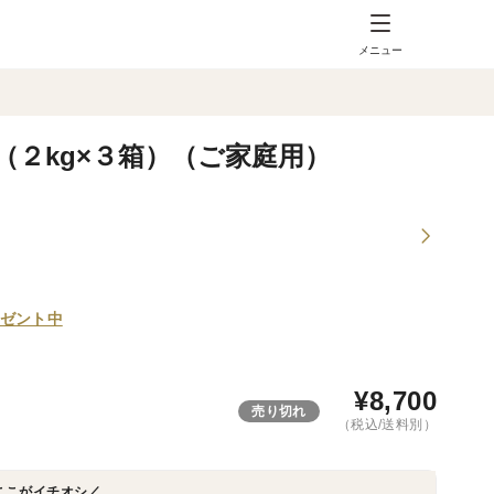
メニュー
２kg×３箱）（ご家庭用）
ゼント中
¥
8,700
売り切れ
（税込/送料別）
ここがイチオシ／