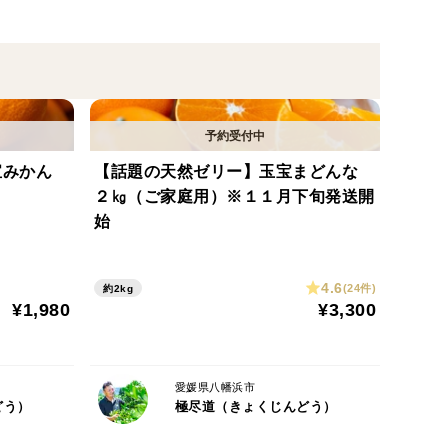
きことは多岐に渡ります。良質な土づくりから始ま
ります。
も、お客さまに「変わらぬ美味しいみかんを届ける」
を知る】
宝みかん
【話題の天然ゼリー】玉宝まどんな
た「技術」「土地」「みかんの木」を大切にし、日々
２㎏（ご家庭用）※１１月下旬発送開
取り入れ、日々進化していきます。
始
っているのが特徴です。
4.6
(24件)
約2kg
¥1,980
¥3,300
品種。ジューシーな果汁は西之香、甘みの強さはぽん
が高く、プチプチとした食感が楽しめます。
愛媛県八幡浜市
どう）
極尽道（きょくじんどう）