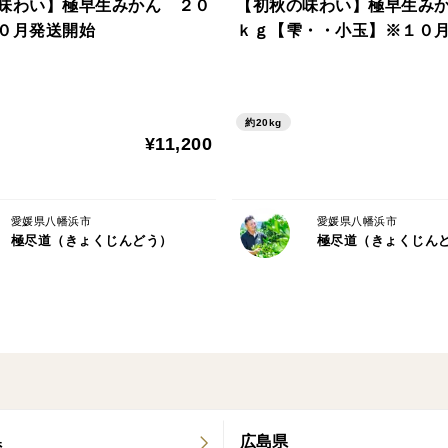
味わい】極早生みかん ２０
【初秋の味わい】極早生み
※容量は箱込みの重さとなり目安です。
０月発送開始
ｋｇ【雫・・小玉】※１０
※「ご家庭用」となります。
見た目に多少キズや着色ムラがある場合が
約20kg
¥11,200
どうか宜しくお願い致します。
農薬節約率50％
愛媛県八幡浜市
愛媛県八幡浜市
極尽道（きょくじんどう）
極尽道（きょくじん
県
広島県