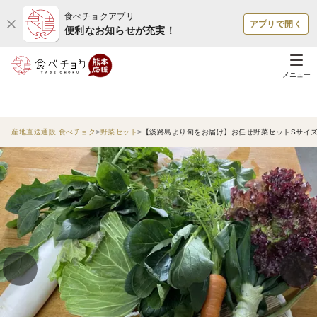
食べチョクアプリ
アプリで開く
便利なお知らせが充実！
メニュー
産地直送通販 食べチョク
野菜セット
【淡路島より旬をお届け】お任せ野菜セットSサイ