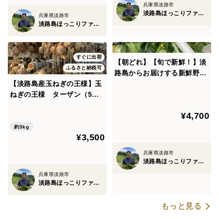
兵庫県淡路市
淡路島ほっこりファーム
兵庫県淡路市
淡路島ほっこりファーム
すぐに出荷
【朝どれ】【旬で新鮮！】淡
ふるさと納税可
路島からお届けする新鮮野菜
【淡路島産玉ねぎの王様】玉
セット Lサイズ（12品入り）
ねぎの王様 ターザン（5キ
ロ）
¥4,700
約5kg
¥3,500
兵庫県淡路市
淡路島ほっこりファーム
兵庫県淡路市
淡路島ほっこりファーム
もっと見る