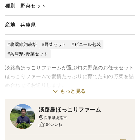
種別
野菜セット
産地
兵庫県
農薬節約栽培
野菜セット
ビニール包装
兵庫県x野菜セット
淡路島ほっこりファームが選ぶ旬の野菜のお任せセット
ほっこりファームで愛情たっぷりに育てた旬の野菜を詰
め合わせてお送りします。
もっと見る
当ファームでは野菜本来の力を見ていただきたいので、
淡路島ほっこりファーム
葉っぱのあるものはできるだけ葉っぱもお届けしていま
兵庫県淡路市
す。
100いいね
お好きな野菜やお嫌いな野菜などあれば特記事項にご記