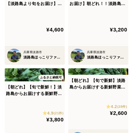
【淡路島より旬をお届け】お
お届け】朝どれ！！淡路島で
任せ野菜セットLサイズ
育ったきゅうり
¥4,600
¥3,200
兵庫県淡路市
兵庫県淡路市
淡路島ほっこりファーム
淡路島ほっこりファーム
ふるさと納税可
【朝どれ】【旬で新鮮】淡路
【朝どれ】【旬で新鮮！】淡
島からお届けする新鮮野菜セ
路島からお届けする新鮮野菜
ット Sサイズ（6〜8品入り）
セット Mサイズ（9〜10品入
4.2
り）
(28件)
¥2,600
4.9
(21件)
¥3,800