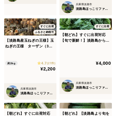
兵庫県淡路市
淡路島ほっこりファーム
すぐに出荷
すぐに出荷
ふるさと納税可
【朝どれ】すぐに出荷対応
【淡路島産玉ねぎの王様】玉
【旬で新鮮！】淡路島からお
ねぎの王様 ターザン（3キ
届けする新鮮野菜セット Mサ
ロ）
イズ（9〜10品入り）
¥4,000
4.7
(27件)
約3kg
¥2,200
兵庫県淡路市
淡路島ほっこりファーム
兵庫県淡路市
淡路島ほっこりファーム
【朝どれ】すぐに出荷対応
【朝どれ】【淡路島より旬を