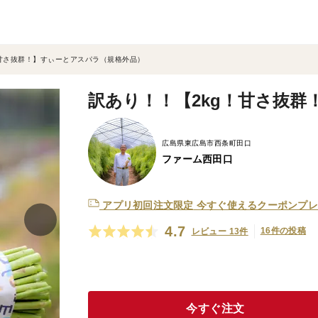
！甘さ抜群！】すぃーとアスパラ（規格外品）
訳あり！！【2kg！甘さ抜
広島県東広島市西条町田口
ファーム西田口
アプリ初回注文限定
今すぐ使えるクーポンプレ
4.7
16件の投稿
レビュー 13件
今すぐ注文