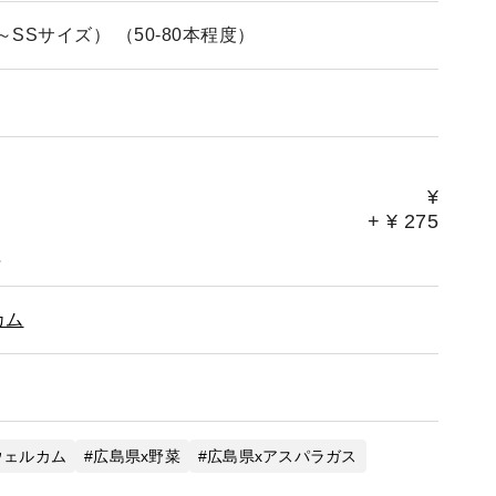
～SSサイズ） （50-80本程度）
¥
+
¥
275
。
カム
ウェルカム
広島県x野菜
広島県xアスパラガス