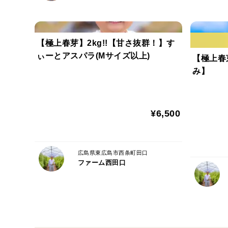
【極上春芽】2kg!!【甘さ抜群！】す
ぃーとアスパラ(Mサイズ以上)
【極上春
み】
¥6,500
広島県東広島市西条町田口
ファーム西田口