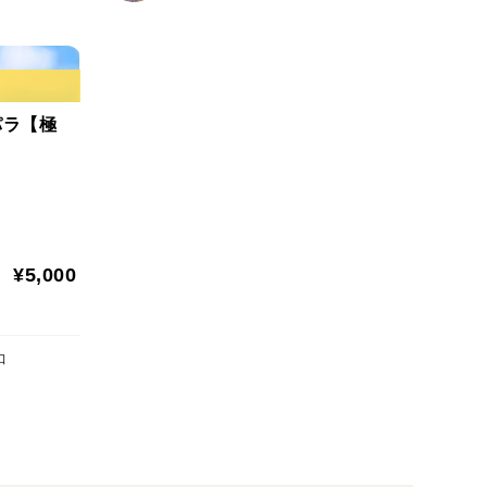
パラ【極
¥5,000
口