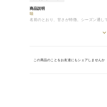
商品説明
味
名前のとおり、甘さが特徴。シーズン通し
栽培・生産のこだわり
質の高い有機たい肥をふんだんに使用。土
パラガスができます。
アスパラは鮮度がいのち。採れたてのもの
この商品のことをお友達にもシェアしませんか
産地の特徴
私達のファーム西田口は、兵庫の灘、京都
にあります。
朝晩の寒暖差が大きな地域で、澄んだ空気
ラ』は、甘くてジューシーと地元の方々か
保存方法など