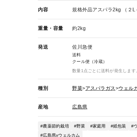
内容
規格外品アスパラ2kg （２Ⅼ
重量・
容量
約2kg
発送
佐川急便
送料
クール便（冷蔵）
数量1点ごとに送料が発生します
種別
野菜
アスパラガス
ウェル
産地
広島県
農薬節約栽培
野菜
家庭用
紙包装
広島県xウェルカム