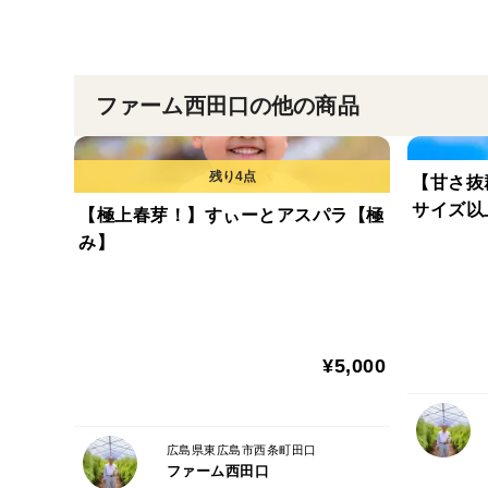
ファーム西田口の他の商品
【甘さ抜
サイズ以
【極上春芽！】すぃーとアスパラ【極
み】
¥5,000
広島県東広島市西条町田口
ファーム西田口