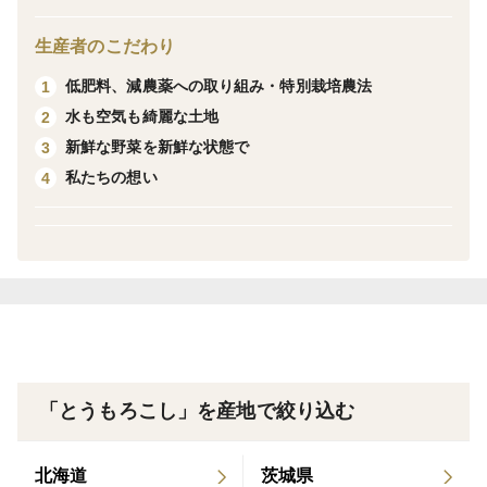
催されており大盛況！！古賀農園はその主催者の一員と
生産者のこだわり
して盛り上げる活動もしています。
低肥料、減農薬への取り組み・特別栽培農法
1
期間限定オープンの無人販売も大人気！一度食べたら、
水も空気も綺麗な土地
2
とうもろこしってこんなに甘かったの？！と感動するは
新鮮な野菜を新鮮な状態で
3
ず！
私たちの想い
4
🌽収穫から発送までの流れ🌽
午前中の日がのぼる前に収穫し、箱詰めします。
発送までの間は、冷蔵庫で保管します。
ヤマト運輸のクール便で発送致します。
※とうもろこしは鮮度が命です！時間と共に糖度が落ち
ていきますので、到着後はなるべく早くお召し上がりく
「とうもろこし」を産地で絞り込む
ださい。
北海道
茨城県