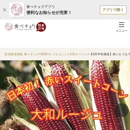
食べチョクアプリ
アプリで開く
便利なお知らせが充実！
メニュー
産地直送通販 食べチョク
野菜
とうもろこし
大和ルージュ
【6月中旬発送】赤いとうもろ