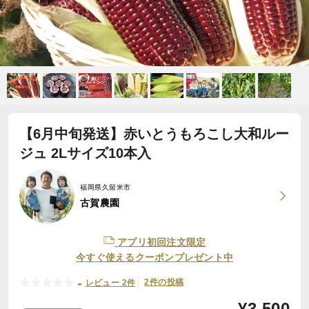
【6月中旬発送】赤いとうもろこし大和ルー
ジュ 2Lサイズ10本入
福岡県久留米市
古賀農園
アプリ初回注文限定
今すぐ使えるクーポンプレゼント中
-
2件の投稿
レビュー 2件
¥
3,500