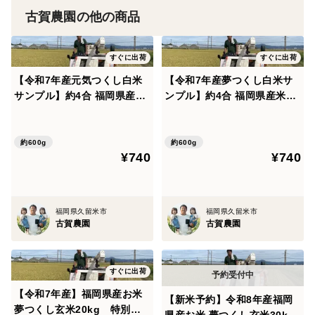
古賀農園の他の商品
すぐに出荷
すぐに出荷
【令和7年産元気つくし白米
【令和7年産夢つくし白米サ
サンプル】約4合 福岡県産
ンプル】約4合 福岡県産米
米 特別栽培農法
特別栽培農法
約600g
約600g
¥740
¥740
福岡県久留米市
福岡県久留米市
古賀農園
古賀農園
すぐに出荷
【令和7年産】福岡県産お米
【新米予約】令和8年産福岡
夢つくし玄米20kg 特別栽
県産お米 夢つくし玄米30kg