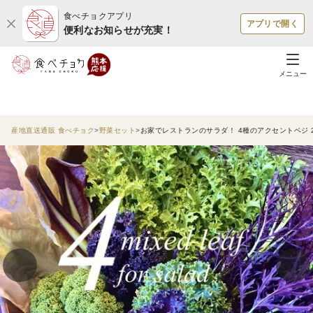
食べチョクアプリ
アプリで開く
便利なお知らせが充実！
メニュー
産地直送通販 食べチョク
野菜セット
お家でレストランのサラダ！ 4種のアクセントベジ 2