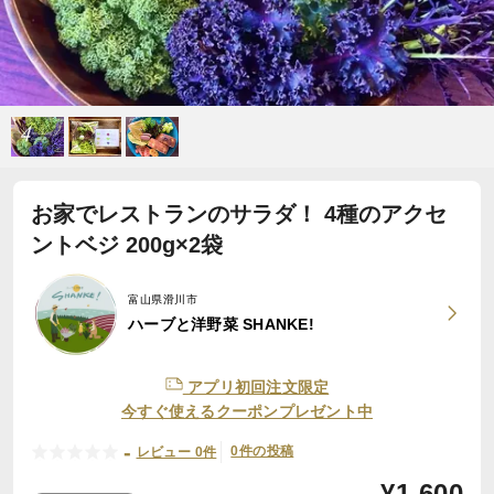
お家でレストランのサラダ！ 4種のアクセ
ントベジ 200g×2袋
富山県滑川市
ハーブと洋野菜 SHANKE!
アプリ初回注文限定
今すぐ使えるクーポンプレゼント中
-
0件の投稿
レビュー 0件
¥
1,600