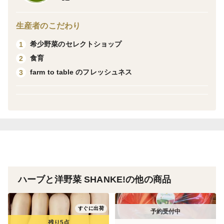
・トレビス
・グリーンケール
生産者のこだわり
・レッドケール
希少野菜のセレクトショップ
1
などより4種類
食育
2
※予告なく内容が一部変更になる場合があります。
farm to table のフレッシュネス
3
❇️衛生対策として、お召し上がりの前に必ず水洗いをし
てください。15~30分ほど冷水に浸すことで食感が良く
なります。
❇️ご注文の後に収穫するのでとっても新鮮ですᵕ̈
栽培：農薬節減率100％
ハーブと洋野菜 SHANKE!の他の商品
梱包：OPP袋
すぐに出荷