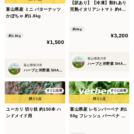
【訳あり】【冷凍】割れあり
富山県産 ミニ バターナッツ
完熟イタリアントマト 約4kg
かぼちゃ 約1.8kg
富山県産
約4kg
¥3,200
約1.8kg
¥1,500
富山県滑川市
ハーブと洋野菜 SHANKE!
富山県滑川市
ハーブと洋野菜 SHANKE!
すぐに出荷
すぐに出荷
ユーカリ 切り枝 約150本 ハ
富山県産 レモンバーベナ 約1
ンドメイド用
50g フレッシュ バーベナ ベ
ルベーヌ