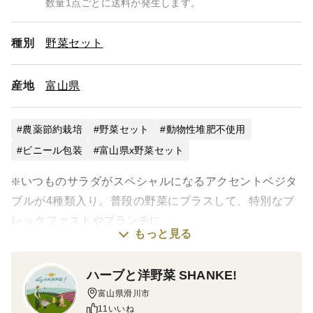
数量1点ごとに送料が発生します。
種別
野菜セット
産地
富山県
農薬節約栽培
野菜セット
動物性堆肥不使用
ビニール包装
富山県x野菜セット
❇️いつものサラダがスペシャルになるアクセントベジタ
ブルが4種類入り。普段の野菜にプラスして、特別なブ
レックファストやブランチに
もっと見る
❇️現在の内容❇️
ハーブと洋野菜 SHANKE!
・ルッコラまたはセルバチコ
富山県滑川市
・フランスほうれん草
11いいね