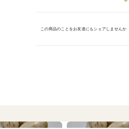
＜野菜の特徴＞おろしそばの聖地、福井県よ
す!
芳醇な味わいと香り、強い辛味が特徴の品
辛さをお求めのお客様にお勧めです。
この商品のことをお友達にもシェアしませんか
他の品種と混ぜてお好みの大根おろしを作
＜栽培のこだわり＞当地の慣行栽培の農薬
アオサギなどの生き物があふれる環境で栽
＜産地の特徴＞福井県の田んぼは重粘土質
徴があります。