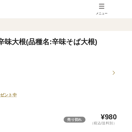
メニュー
辛味大根(品種名:辛味そば大根)
ゼント中
¥
980
売り切れ
（税込/送料別）