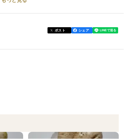
もっと見る
り辛味大根(品種名:辛味そば大根)をお届けいたしま
種です。
ポスト
シェア
るお蕎麦屋さんもいらっしゃいます。
使用基準量を半分に抑えています。カエルやバッタ、
培されています。
のため、肥料持ちがよく味が濃い野菜が生産される特