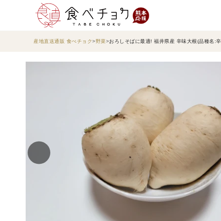
産地直送通販 食べチョク
野菜
おろしそばに最適! 福井県産 辛味大根(品種名:辛味