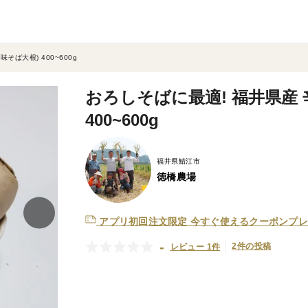
そば大根) 400~600g
おろしそばに最適! 福井県産 
400~600g
福井県鯖江市
徳橋農場
アプリ初回注文限定
今すぐ使えるクーポンプレ
-
2件の投稿
レビュー 1件