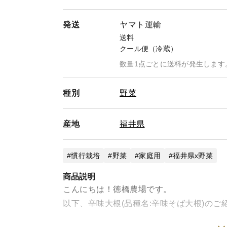
発送
ヤマト運輸
送料
クール便（冷蔵）
数量1点ごとに送料が発生します
種別
野菜
産地
福井県
慣行栽培
野菜
家庭用
福井県x野菜
商品説明
こんにちは！徳橋農場です。
以下、辛味大根(品種名:辛味そば大根)のご