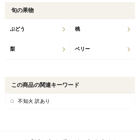
【不知火とは？】
旬の果物
不知火は「清見（きよみ）」と「ポンカン」の掛け合わ
せてできた品種です。上部がこぶのようにぽっこりと盛
ぶどう
桃
り上がっているのが特徴です。
※ デコポン®という名称は、JA熊本果実連が所有する
梨
ベリー
登録商標で、不知火と同じ品種です。
―――――――――――――――――――
●静岡県沼津市西浦にある「仲屋 海瀬農園」は、創業か
この商品の関連キーワード
ら200年以上続く伝統ある柑橘農園です。
不知火 訳あり
当園では現在、21代目の若き女性当主が農園を継承し、
先代と共に日々美味しい柑橘作りに励んでおります。
お届けする商品は全て手作業で選果し、皆様の喜ぶ顔を
思い浮かべながらひとつひとつ丁寧に箱詰めをしており