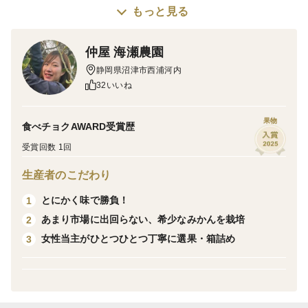
もっと見る
《 意外!? 簡単に食べられるんです！》
ふつうのみかんよりふた周りほど大きく、ごつごつして
仲屋 海瀬農園
一見食べにくそうに見えますが…
静岡県沼津市西浦河内
・外皮は手で簡単に剥けます。
32いいね
・種もほとんどありません。
・内袋の皮が薄いため内袋ごと食べられます。
果物
食べチョクAWARD受賞歴
簡単に食べられる不知火は、お子様のおやつにぴった
受賞回数 1回
り！忙しい朝のエネルギーチャージにもおすすめです！
生産者のこだわり
【商品が届いたら】
とにかく味で勝負！
1
完熟の状態でお届けいたしますので、お手元に届きまし
あまり市場に出回らない、希少なみかんを栽培
2
たらお早めにお召し上がりください。
女性当主がひとつひとつ丁寧に選果・箱詰め
3
保管される場合は、風通しの良い涼しい場所で保管くだ
さい。