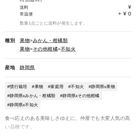
¥
送料
+
¥
0
常温便
数量1点ごとに送料が発生します。
種別
果物
みかん・柑橘類
果物
その他柑橘
不知火
産地
静岡県
慣行栽培
果物
家庭用
不知火
静岡県x果物
静岡県xみかん・柑橘類
静岡県xその他柑橘
静岡県x不知火
食べ応えのある美味しさゆえに、仲屋でも大変人気の高
い品種です。