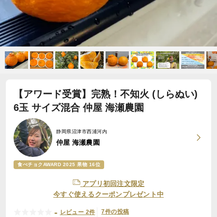
【アワード受賞】完熟！不知火 (しらぬい)
6玉 サイズ混合 仲屋 海瀬農園
静岡県沼津市西浦河内
仲屋 海瀬農園
食べチョクAWARD 2025 果物 16位
アプリ初回注文限定
今すぐ使えるクーポンプレゼント中
-
7件の投稿
レビュー 2件