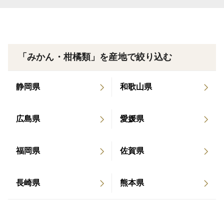
【お買い求めの前にご確認ください】
●内容量は1箱約1.7kg、サイズ混合でお届けします。
上部のデコが小さいものや、外皮に風による傷や黒ずみ
「みかん・柑橘類」を産地で絞り込む
のあるものが含まれることがありますが、お味に影響は
ございません。
静岡県
和歌山県
●配送不可地域について
広島県
愛媛県
大変申し訳ございませんが、沖縄および離島への発送は
行っておりません。
福岡県
佐賀県
【お詫び】
今年は品薄のためおまけの黄金柑をお入れすることがで
長崎県
熊本県
きませんでした…。ごめんなさい！！
―――――――――――――――――――