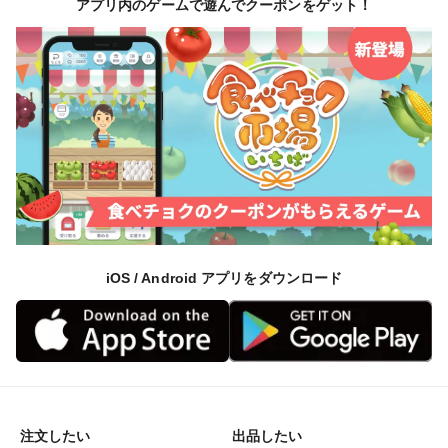
アプリ内のゲームで遊んでクーポンをゲット！
ます。
一生懸命育てた仲屋の不知火を、笑顔で美味しく食べて
いただけたら嬉しいです！
＼ ありがとうございます！／
このたび「食べチョクアワード2025」において、仲屋
海瀬農園が《果物部門 第16位》に選出されました！
iOS / Android アプリをダウンロード
注文したい
出品したい