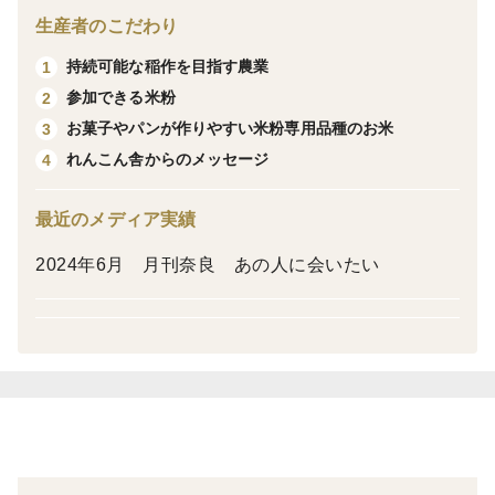
【産地のこと】
生産者のこだわり
柿と梅の産地で有名な奈良県五條市にて栽培していま
持続可能な稲作を目指す農業
1
す。
参加できる米粉
2
お菓子やパンが作りやすい米粉専用品種のお米
3
節減対象農薬 (当地比50%減)
れんこん舎からのメッセージ
4
節減対象化学肥料(当地比50%減)
特別栽培米の米粉。
最近のメディア実績
2024年6月 月刊奈良 あの人に会いたい
【品種の特徴】
米粉用品種だから、扱いやすい！
ふんわりとした食感と自然な甘みが特徴、お米から出来
ているので、パンにしても和・洋どちらのおかずにも合
う！
【使用例】
シフォンケーキ、
パンケーキ、