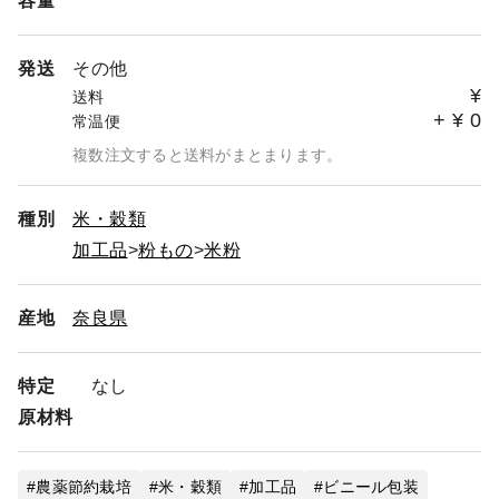
容量
発送
その他
¥
送料
+
¥
0
常温便
複数注文すると送料がまとまります。
種別
米・穀類
加工品
粉もの
米粉
産地
奈良県
特定
なし
原材料
農薬節約栽培
米・穀類
加工品
ビニール包装