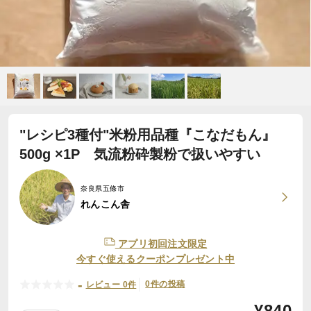
"レシピ3種付"米粉用品種『こなだもん』
500g ×1P 気流粉砕製粉で扱いやすい
奈良県五條市
れんこん舎
アプリ初回注文限定
今すぐ使えるクーポンプレゼント中
-
0件の投稿
レビュー 0件
¥
840