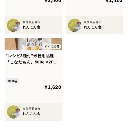
¥2,400
¥1,420
奈良県五條市
奈良県五條市
れんこん舎
れんこん舎
すぐに出荷
"レシピ3種付"米粉用品種
『こなだもん』500g ×2P
気流粉砕製粉で扱いやすい
約1kg
¥1,620
奈良県五條市
れんこん舎