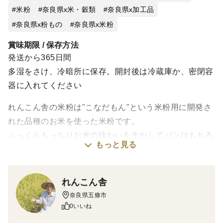
米粉
奈良県x米・穀類
奈良県x加工品
奈良県x粉もの
奈良県x米粉
賞味期限 / 保存方法
発送から365日間
多湿をさけ、冷暗所に保存。開封後は冷蔵庫か、密閉容
器に入れてください
れんこん舎の米粉は"こなだもん"という米粉用に開発さ
れた品種のお米を使った米粉です。
ふっくらもっちりお米の味わいを生かしてパンはもちろ
もっと見る
ん、お菓子や料理に気軽に使えます。
【製粉詳細】
れんこん舎
グルテンフリー、HACCP対応工場にて製粉された湿式
奈良県五條市
気流粉砕法で製粉された細かく扱いやすい米粉です。
0いいね