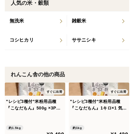
人気の米・穀類
カステラなどお菓子。
無洗米
雑穀米
ホワイトソースやカスタードクリーム
たこ焼き、お好み焼きにも使えます。
コシヒカリ
ササニシキ
アレルギー特定原材料 無し
米粉専用工場での製粉。
【名称】米粉
れんこん舎の他の商品
【原材料名】2025年度産 うるち米(奈良県五條市産)
【内容量】500g
すぐに出荷
すぐに出荷
【賞味期限】製粉日より1年
"レシピ3種付"米粉用品種
"レシピ3種付"米粉用品種
【製造所】南都食糧株式会社 奈良県大淀町下渕760-1
『こなだもん』500g ×3P
『こなだもん』1キロ×1 気流
気流粉砕製粉で扱いやすい
粉砕製粉で扱いやすい
約1.5kg
約1kg