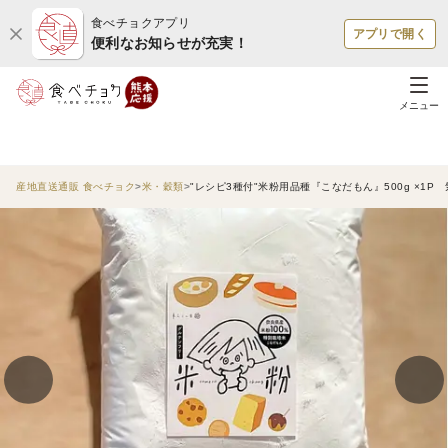
食べチョクアプリ
アプリで開く
便利なお知らせが充実！
メニュー
産地直送通販 食べチョク
米・穀類
"レシピ3種付"米粉用品種『こなだもん』500g ×1