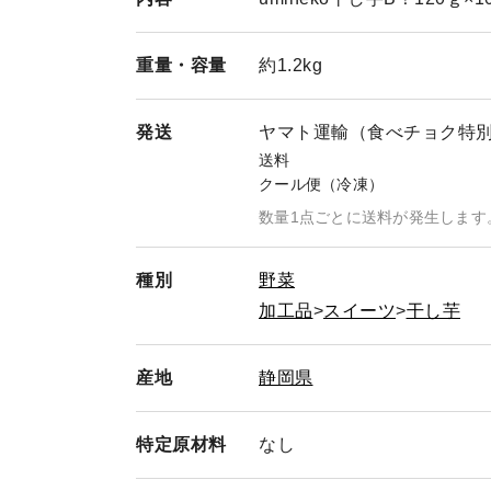
重量・
容量
約1.2kg
発送
ヤマト運輸（食べチョク特
送料
クール便（冷凍）
数量1点ごとに送料が発生します
種別
野菜
加工品
スイーツ
干し芋
産地
静岡県
特定
原材料
なし