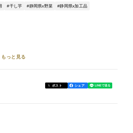
用
干し芋
静岡県x野菜
静岡県x加工品
もっと見る
ポスト
シェア
ので、
ているのですが、
高なんです。