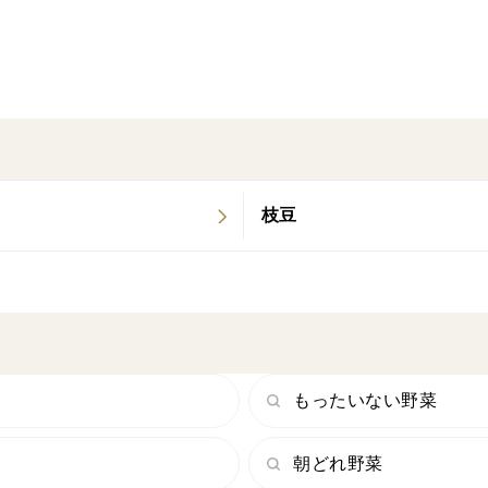
添加物などが一切ないおやつ♪
農園の直売所には、ワンコ連れのお客様が
いらっしゃるのですが、みなさんワンコが
言って下さいます。(*^^*)
人間もワンコも、腸内環境が整うので、
とってもおすすめです。
干し芋は水分が少ないので、
枝豆
解凍も簡単！常温に置いておけば、
30分～1時間で簡単に食べごろになります
是非お試し下さいね！
初売り10箱限定商品です。
お得にゲットしてくださいね。
もったいない野菜
朝どれ野菜