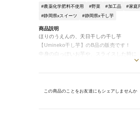
農薬化学肥料不使用
野菜
加工品
家庭
静岡県xスイーツ
静岡県x干し芋
商品説明
ほりのうえんの、天日干しの干し芋
【Umineko干し芋】のB品の販売です！
中身の白っぽいお芋や、スライスした時に
出来る端っこのお芋など、B品だけを
ササッとジプロックに入れました！
真空をかけないので、袋詰めしたら
すぐに急速冷凍をして保管しています。
この商品のことをお友達にもシェアしませんか
白い部分はねっとり感がないのですが、
2か月以上熟成させた完熟した紅はるかです
と～っても甘いです！！
ほりのうえんには、2匹のワンコが暮らし
この干し芋が大好物！！毎日のおやつに最