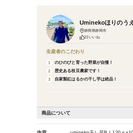
Uminekoほりのう
静岡県静岡市
22いいね
生産者のこだわり
のひのびと育った野菜が自慢！
1
歴史ある枝豆農家です！
2
自家製紅はるかの干し芋は絶品！
3
商品について
内容
umineko干し芋B！120ｇ×