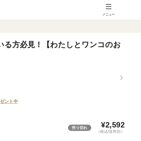
メニュー
いる方必見！【わたしとワンコのお
ゼント中
¥
2,592
売り切れ
（税込/送料別）