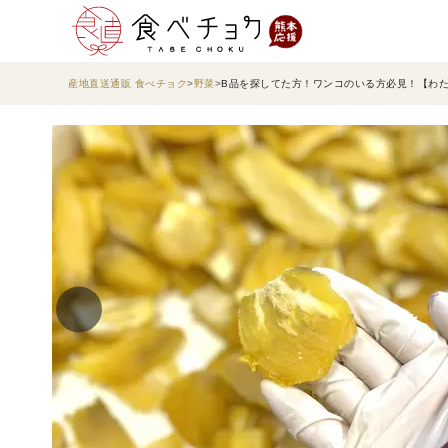
産地直送通販 食べチョク
野菜
B品を探してた方！ワンコのいる方必見！【わ