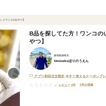
たしとワンコのおやつ】
B品を探してた方！ワンコの
やつ】
静岡県静岡市
Uminekoほりのうえん
アプリ初回注文限定
今すぐ使えるクーポンプレ
-
0件の投稿
レビュー 0件