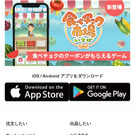
康的に育った稲は病気を寄せ付けないので農薬もいら
ず、手作業で雑草を抑えました。
もちろん自分1人では歯が立たず、田植えや稲刈りでは
50名近い方からご協力いただきました。
人の力、微生物の力、自然環境の力を借りることで肥料
も農薬もいらない健康なお米が育ちまました。
さらに、稲は天日干しを行い、陽と風にあててゆっくり
iOS / Android アプリをダウンロード
乾かすことで旨味を穂に凝縮させました。
人と、微生物と、自然環境によって育まれたお米です。
ぜひご賞味くださいませ🤲
注文したい
出品したい
〜内容について〜