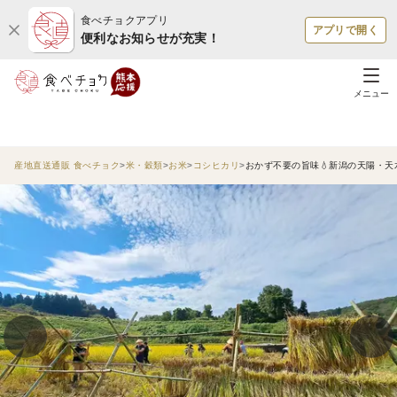
食べチョクアプリ
アプリで開く
便利なお知らせが充実！
メニュー
産地直送通販 食べチョク
米・穀類
お米
コシヒカリ
おかず不要の旨味💧新潟の天陽・天水