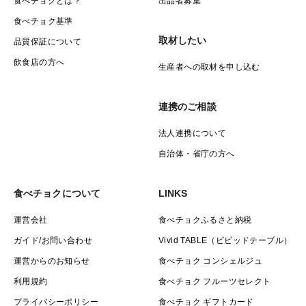
1ヶ月分に最適な10升(15kg)パックです♪
食べチョクとは？
出品者募集
食べチョク基準
取材したい
品質保証について
飲食店の方へ
生産者への取材を申し込む
連携のご相談
法人連携について
自治体・省庁の方へ
食べチョクについて
LINKS
運営会社
食べチョクふるさと納税
ガイド/お問い合わせ
Vivid TABLE（ビビッドテーブル）
運営からのお知らせ
食べチョク コンシェルジュ
利用規約
食べチョク フルーツセレクト
プライバシーポリシー
食べチョク ギフトカード