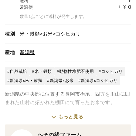
¥
送料
+
¥
0
常温便
数量1点ごとに送料が発生します。
種別
米・穀類
お米
コシヒカリ
産地
新潟県
自然栽培
米・穀類
動物性堆肥不使用
コシヒカリ
新潟県x米・穀類
新潟県xお米
新潟県xコシヒカリ
新潟県の中央部に位置する長岡市栃尾、四方を里山に囲
まれた山村に拓かれた棚田にて育ったお米です。
もっと見る
〜「とちおてらす」について〜
南西向きにつくられた棚田は山間部と思えないほど陽当
へその緒ファーム