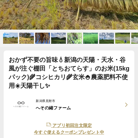
おかず不要の旨味💧新潟の天陽・天水・谷
風が注ぐ棚田「とちおてらす」のお米(15kg
パック)🌾コシヒカリ🌾玄米🍚農薬肥料不使
用☀️天陽干し✨
新潟県見附市
へその緒ファーム
アプリ初回注文限定
今すぐ使えるクーポンプレゼント中