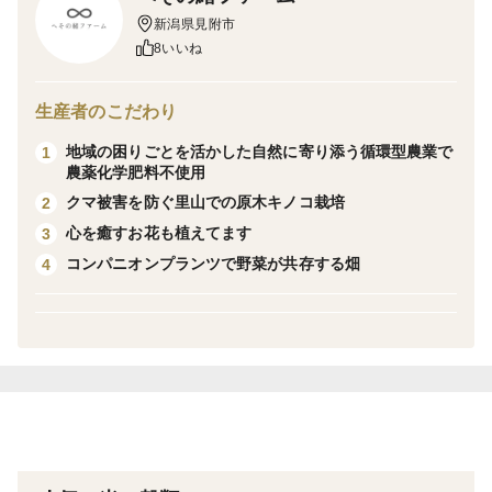
たりが良く、雪や雨が自然に濾過された驚くほど口当た
新潟県見附市
りの良い冷えたお水が注がれ、両側を里山に囲まれた地
8いいね
形は絶えず心地よい風が吹き抜けていきます。
また、標高200mほどの小高い里山に拓かれた棚田は、
生産者のこだわり
日中は陽を集め、朝晩は冷んやりと山の空気を湛えます
地域の困りごとを活かした自然に寄り添う循環型農業で
1
ので酷暑でも稲はしっかり光合成と適度な休息を得るた
農薬化学肥料不使用
め栄養を蓄えます。
クマ被害を防ぐ里山での原木キノコ栽培
2
心を癒すお花も植えてます
3
天の恵みに満たされた"とちおてらす"ーー。
コンパニオンプランツで野菜が共存する畑
4
自然の恵みをふんだんに浴びて育つことのできる、国内
でも大変貴重な環境で育ったお米です。
〜味わいについて〜
味はぷっくらとして甘味と粘りの調和が最高です♫
炊き立ては特に米の甘味が乗った香りがふわっと上が
り、噛めば噛むほど旨味が出るのでおかずがいらないほ