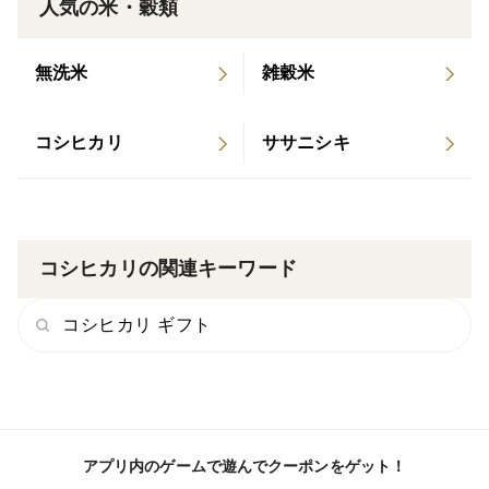
ど味わい深い出来栄えです。
人気の米・穀類
〜お米が出来るまでの経緯〜
無洗米
雑穀米
このお米は、棚田の地主さんが農業機械が壊れたことを
機に手放すことになった棚田で、私は棚田の美味しいお
コシヒカリ
ササニシキ
水と環境に惚れ込み借り受けることとなりました。
本来田んぼの水というのは溜池や河川からの農業用水を
使いますがこの田んぼだけ山からの湧水を引き込んであ
ります。大変贅沢なお水で育てることができました。
コシヒカリの関連キーワード
〜栽培について〜
コシヒカリ ギフト
地主さんも機械が壊れたことと、山奥のため機械を持ち
込まず、全て手作業で行いました。
肥料も、農薬も、除草剤も使っていません。
稲の栄養はイトミミズなど多くの微生物に力を借り、健
アプリ内のゲームで遊んでクーポンをゲット！