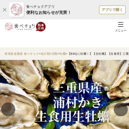
食べチョクアプリ
アプリで開く
便利なお知らせが充実！
メニュー
産地直送通販 食べチョク
魚介類
貝類
牡蠣
【BBQに牡蠣！】【生牡蠣】【生食用】三重県