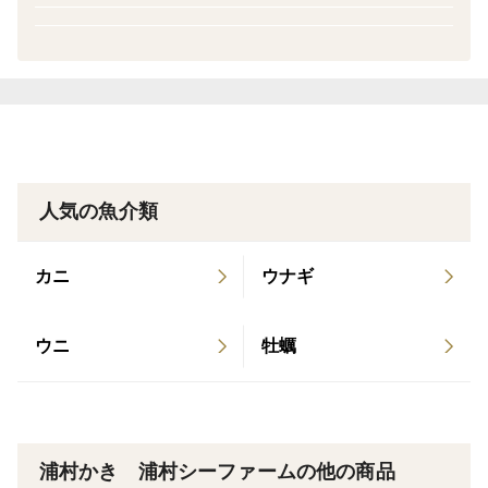
といった感じです。
▼賞味期限
商品に記載していますが出荷日を含め5日間は生で食べ
ていただけます。
それ以降は加熱してお召し上がりください。
人気の魚介類
▼発送方法
クロネコヤマト、保冷剤を入れてクール便での発送とな
カニ
ウナギ
ります。
ウニ
牡蠣
▼注文に際しての注意点（お届希望日指定など）
商品のお届け希望日時がある場合は
到着希望日、
時間帯（午前中、14～16時、16～18時、18～20時、19
浦村かき 浦村シーファームの他の商品
～21時）