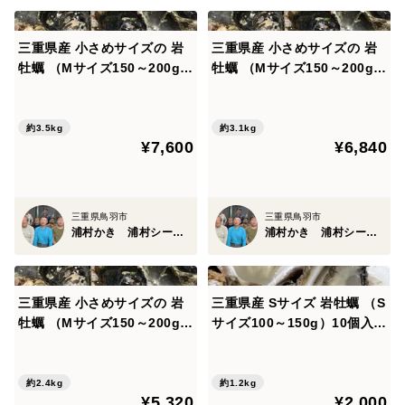
牡蠣をお届けすることができます。
三重県産 小さめサイズの 岩
三重県産 小さめサイズの 岩
これからが「浦村牡蠣」の旬を迎える時期です。
牡蠣 （Mサイズ150～200g）
牡蠣 （Mサイズ150～200g）
時間とともに旨味が増し、程よい塩味と貝柱の甘味、口
20個入り 期間限定販売 牡蠣
18個入り 期間限定販売 牡蠣
貝類 海鮮バーベキューに BB
貝類 海鮮バーベキューに BB
いっぱいに広がる磯の風味を味わえます。
Q
Q
約3.5kg
約3.1kg
ご自宅でも、鳥羽市浦村の自然の恵みを凝縮したこの逸
¥7,600
¥6,840
品を存分に味わっていただきたいと考えております。
美味しい浦村牡蠣をぜひご賞味ください。
三重県鳥羽市
三重県鳥羽市
浦村かき 浦村シーファーム
浦村かき 浦村シーファーム
▼購入前に
複数商品のまとめて発送や、商品に関する質問等ごいま
したら注文前にお気軽にお問い合わせください。
三重県産 小さめサイズの 岩
三重県産 Sサイズ 岩牡蠣 （S
牡蠣 （Mサイズ150～200g）
サイズ100～150g）10個入り
▼カキナイフについて
14個入り 期間限定販売 牡蠣
期間限定販売 牡蠣 貝類 海鮮
貝類 海鮮バーベキューに BB
バーベキューに BBQ
SDGsの目標に基づき、2030年までにごみの削減を目指
Q
約2.4kg
約1.2kg
す当店では、リピーター様や牡蠣が好きなお客様がすで
¥5,320
¥2,000