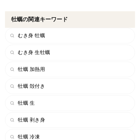
ンロードが可能です。
また、郵送や紙での発行は行なっておりません。
牡蠣の関連キーワード
▼熨斗をご希望の方
むき身 牡蠣
熨斗をご希望の方は特記事項欄に【熨斗希望、お歳暮、
またはお中元など記載下さい】
むき身 生牡蠣
商品内に熨斗紙を同梱させていただきます。
牡蠣 加熱用
■■ご連絡■■
平素よりご愛顧いただき誠にありがとうございます。
牡蠣 殻付き
この度、牡蠣の種代や筏用の材木、発泡スチロールや保
冷剤などの資材価格高騰に伴い、商品販売価格を改定さ
牡蠣 生
せていただく運びとなりました。
お客様にはご負担をおかけし誠に心苦しい限りではござ
牡蠣 剥き身
いますが、何卒ご理解賜りますようお願い申し上げま
す。
牡蠣 冷凍