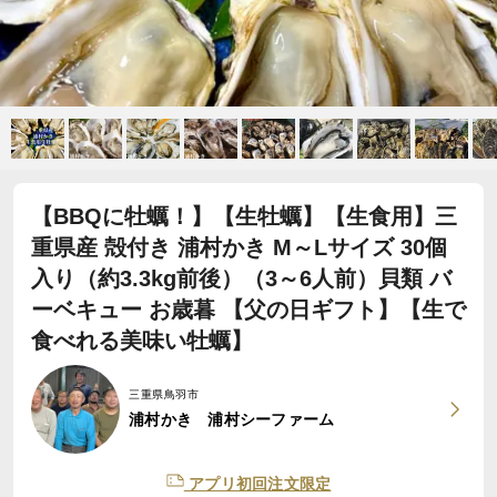
【BBQに牡蠣！】【生牡蠣】【生食用】三
重県産 殻付き 浦村かき M～Lサイズ 30個
入り（約3.3kg前後）（3～6人前）貝類 バ
ーベキュー お歳暮 【父の日ギフト】【生で
食べれる美味い牡蠣】
三重県鳥羽市
浦村かき 浦村シーファーム
アプリ初回注文限定