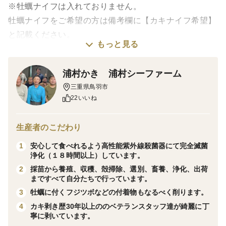
※牡蠣ナイフは入れておりません。
牡蠣ナイフをご希望の方は備考欄に【カキナイフ希望】
と記載ください。
もっと見る
※土曜日は受注・出荷はできますが受注・出荷完了のお
知らせメールが出来ませんので予めご了承下さい。
浦村かき 浦村シーファーム
翌日に出荷完了のご連絡をさせていただきます。
三重県鳥羽市
22いいね
▼商品名
【生牡蠣】【生食用】三重県産 浦村かき 殻付きかき M
生産者のこだわり
～Lサイズ３０個入り（3～6人前）になります。
安心して食べれるよう高性能紫外線殺菌器にて完全滅菌
1
浄化（１８時間以上）しています。
▼内容量の目安（殻付き）
採苗から養殖、収穫、殻掃除、選別、畜養、浄化、出荷
2
総重量は約3.3Kg前後になります。
まですべて自分たちで行っています。
牡蠣に付くフジツボなどの付着物もなるべく削ります。
3
牡蠣のサイズはM～Lサイズになります。
カキ剥き歴30年以上ののベテランスタッフ達が綺麗に丁
4
寧に剥いています。
サイズの基準は目安ですがM～Lサイズ100～130g前後