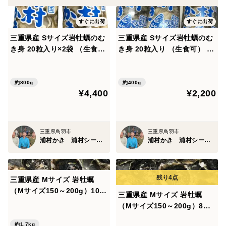
をご記入の上ご注文くださいませ。
到着希望指定がない場合は準備ができ次第、最短で発送
すぐに出荷
すぐに出荷
させていただきます。
三重県産 Sサイズ岩牡蠣のむ
三重県産 Sサイズ岩牡蠣のむ
き身 20粒入り×2袋 （生食
き身 20粒入り （生食可） 濃
可） 濃厚クリーミーな夏の味
厚クリーミーな夏の味覚
▼食べ方
覚
生牡蠣、焼き牡蠣、蒸し牡蠣、カキフライに酢カキやカ
約800g
約400g
キのアヒージョなどなど、アイディア次第で様々な料理
¥4,400
¥2,200
に使えますよ。
ご家族、友人、職場仲間や恋人と一緒に食べていただけ
三重県鳥羽市
三重県鳥羽市
れば
浦村かき 浦村シーファーム
浦村かき 浦村シーファーム
みんなテンション上がること間違いなし！
BBQに牡蠣をプラスしてみても良いですよね。
もちろん贈り物としても喜んでいただけると思います。
三重県産 Mサイズ 岩牡蠣
（Mサイズ150～200g）10個
三重県産 Mサイズ 岩牡蠣
入り 期間限定販売 牡蠣 貝類
▼商品説明
（Mサイズ150～200g）8個
海鮮バーベキューに BBQ
入り 期間限定販売 牡蠣 貝類
三重県鳥羽市浦村からお届けする「浦村牡蠣」は、極上
約1.7kg