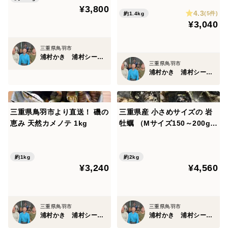
海鮮バーベキューに BBQ
の旨味と贅沢な味わいが自慢です。
¥3,800
4.3
(5件)
約1.4kg
豊かな自然に囲まれた浦湾で育まれた牡蠣は、プリプリ
¥3,040
の食感と濃厚な風味が特徴。
「浦村牡蠣」は栄養価が非常に高く、「海のミルク」と
三重県鳥羽市
浦村かき 浦村シーファーム
しても知られており、健康を意識される方や美食家の間
三重県鳥羽市
浦村かき 浦村シーファーム
で大変人気です。
特に、この牡蠣に含まれる豊富な栄養素は、免疫力の向
上や疲労回復、美肌効果など、
三重県鳥羽市より直送！ 磯の
三重県産 小さめサイズの 岩
体にさまざまな健康効果をもたらします。
恵み 天然カメノテ 1kg
牡蠣 （Mサイズ150～200g）
12個入り 期間限定販売 牡蠣
貝類 海鮮バーベキューに BB
「浦村牡蠣」は、志摩半島の清らかな深海で丁寧に垂下
Q
約1kg
約2kg
式で養殖されており、
¥3,240
¥4,560
その品質は一級品です。
高性能紫外線殺菌器を使用し、18時間以上かけて完全に
滅菌浄化しています。
三重県鳥羽市
三重県鳥羽市
浦村かき 浦村シーファーム
浦村かき 浦村シーファーム
これにより、安心してお召し上がりいただける衛生的な