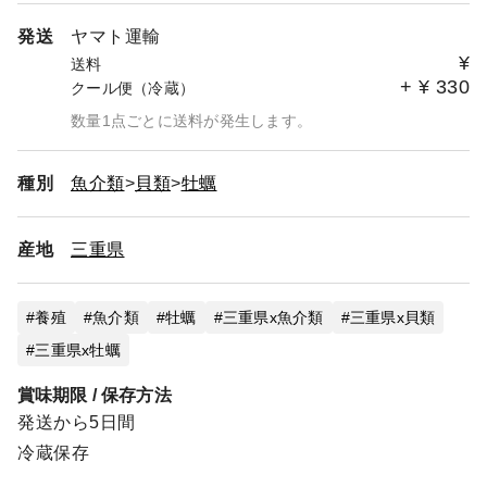
発送
ヤマト運輸
¥
送料
+
¥
330
クール便（冷蔵）
数量1点ごとに送料が発生します。
種別
魚介類
貝類
牡蠣
産地
三重県
養殖
魚介類
牡蠣
三重県x魚介類
三重県x貝類
三重県x牡蠣
賞味期限 / 保存方法
発送から5日間
冷蔵保存