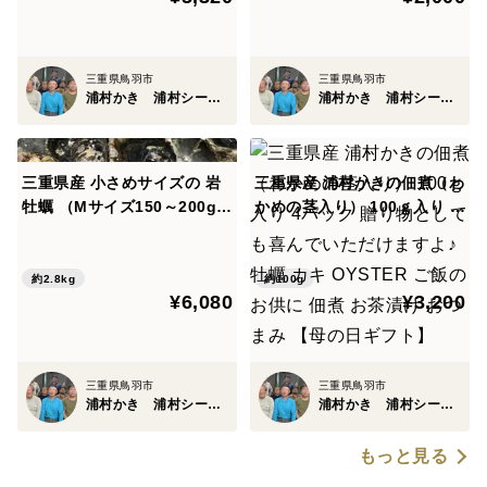
にカキナイフをお持ちの場合が多いため、商品には簡易
カキナイフを同梱しておりません。
これにより、不要な廃棄物の発生を防ぎ、資源の有効活
三重県鳥羽市
三重県鳥羽市
浦村かき 浦村シーファーム
浦村かき 浦村シーファーム
用に貢献しています。
お客様一人ひとりのご協力が、持続可能な未来を築く一
歩となります。
三重県産 小さめサイズの 岩
三重県産 浦村かきの佃煮（わ
牡蠣 （Mサイズ150～200g）
かめの茎入り） 100ｇ入り 4
お持ちでない方で簡易カキナイフをご希望の方は備考欄
16個入り 期間限定販売 牡蠣
パック 贈り物としても喜んで
貝類 海鮮バーベキューに BB
いただけますよ♪ 牡蠣 カキ O
に
Q
YSTER ご飯のお供に 佃煮 お
約2.8kg
約100g
【カキナイフ希望】と記載ください。
¥6,080
¥3,200
茶漬け おつまみ 【母の日ギ
無料にて1本までお付けいたします。
フト】
▼領収書をご希望の方
三重県鳥羽市
三重県鳥羽市
浦村かき 浦村シーファーム
浦村かき 浦村シーファーム
領収書をご希望の方はお客様ご自身で発行いただくよう
お願いいたします。
もっと見る
商品が発送完了になったタイミングから、領収書のダウ