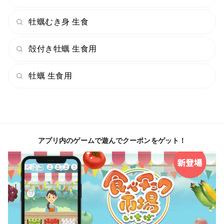
◆商品詳細を最後までお読み頂きまして誠にありがとう
牡蠣むき身 生食
ございます。
購入にあたり分からないことや不安、疑問等ございまし
殻付き牡蠣 生食用
たら、お問い合わせかお電話にてお気軽にお尋ねくださ
牡蠣 生食用
い。
(株)浦村SeaFarm ECサイト電話問い合わせ：080-
2065-3383（平日9時～15時）
お問い合わせメール：24時間受付（3営業日以内を目途
に返答させていただきます。）
アプリ内のゲームで遊んでクーポンをゲット！