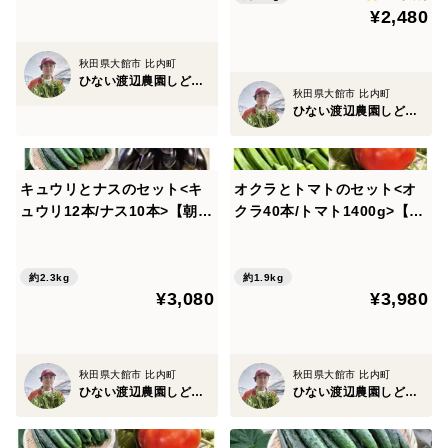
¥2,480
秋田県大館市 比内町
ひない渡辺農園しどけ村
秋田県大館市 比内町
ひない渡辺農園しどけ村
キュウリとナスのセット<キ
オクラとトマトのセット<オ
ュウリ12本/ナス10本>【朝ど
クラ40本/トマト1400g>【朝
れ】【夏ギフト】
どれ】【夏ギフト】
約2.3kg
約1.9kg
¥3,080
¥3,980
秋田県大館市 比内町
秋田県大館市 比内町
ひない渡辺農園しどけ村
ひない渡辺農園しどけ村