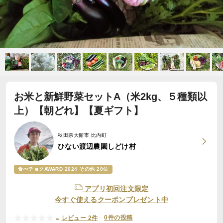
お米と新鮮野菜セットA（米2kg、５種類以
上）【朝どれ】【夏ギフト】
秋田県大館市 比内町
ひない渡辺農園しどけ村
食べチョクAWARD 2024 その他 20位
アプリ初回注文限定
今すぐ使えるクーポンプレゼント中
-
0件の投稿
レビュー 2件