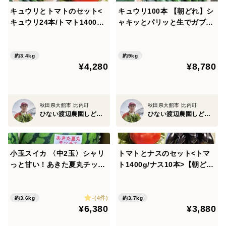
キュウリとトマトのセット<
キュウリ100本 【朝どれ】シ
キュウリ24本/トマト1400g>
ャキッとパリッと生でガブッ
【朝どれ】【夏ギフト】
と丸かじり！キュウリ本来の
旨み
約3.4kg
約9kg
¥4,280
¥8,780
秋田県大館市 比内町
秋田県大館市 比内町
ひない渡辺農園しどけ村
ひない渡辺農園しどけ村
小玉スイカ 〈中2玉〉シャリ
トマトとナスのセット<トマ
っと甘い！あきた夏丸チッチ
ト1400g/ナス10本>【朝ど
ェ！【夏ギフト】
れ】【夏ギフト】
-
(4件)
約3.6kg
約3.7kg
¥6,380
¥3,880