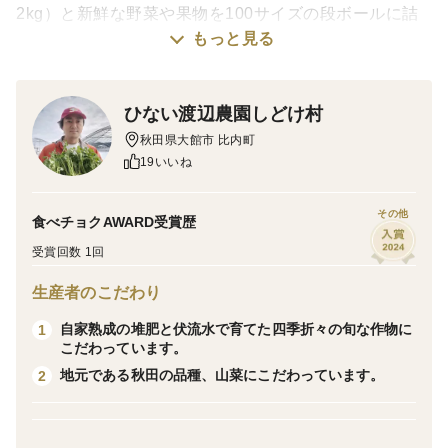
2kg）と新鮮な野菜や果物を100サイズの段ボールに詰
もっと見る
めたお買い得な野菜セットです。お客様への感謝と農産
物への愛情を込めてお届け致します。
・春：山菜（うど、あさつき、しどけ、あいこ、みず、
ひない渡辺農園しどけ村
など）、ホウレンソウ、春菊、レタス類、スナップエン
秋田県大館市 比内町
ドウ、ブロッコリー、カリフラワー、イチゴなど。
19いいね
・夏：キュウリ、オクラ、トマト、ナス、ジャンボイン
ゲン、小玉スイカなど。
その他
食べチョクAWARD受賞歴
・秋：ブロッコリー、カボチャ、ホウレンソウ、秋キュ
受賞回数 1回
ウリ、秋ナス、セリ、イチゴなど。
生産者のこだわり
・冬：カボチャ、セリ、アサツキ、春菊、ホウレンソ
ウ、チンゲン菜、小松菜、ラデッシュ、水菜、ブロッコ
自家熟成の堆肥と伏流水で育てた四季折々の旬な作物に
1
こだわっています。
リーいちごなど。
地元である秋田の品種、山菜にこだわっています。
2
栽培：ハウス栽培で大切に管理して育てているので、風
や雨による傷や痛みは少ないです。農薬の使用は最小限
に留めて育てています。