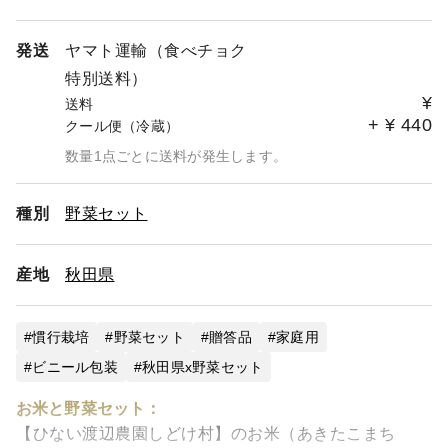
発送
ヤマト運輸（食べチョク
特別送料）
¥
送料
+
¥
440
クール便（冷蔵）
数量1点ごとに送料が発生します。
種別
野菜セット
産地
秋田県
慣行栽培
野菜セット
贈答品
家庭用
ビニール包装
秋田県x野菜セット
お米と野菜セット：
【ひない渡辺農園しどけ村】のお米（あきたこまち