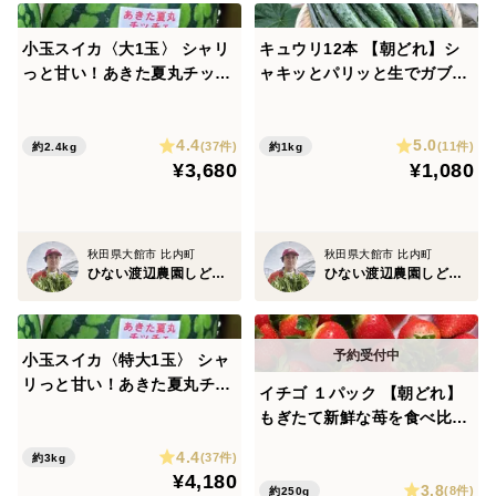
小玉スイカ〈大1玉〉 シャリ
キュウリ12本 【朝どれ】シ
っと甘い！あきた夏丸チッチ
ャキッとパリッと生でガブッ
ェ【夏ギフト】
と丸かじり！キュウリ本来の
旨み【夏ギフト】
4.4
5.0
(37件)
(11件)
約2.4kg
約1kg
¥3,680
¥1,080
秋田県大館市 比内町
秋田県大館市 比内町
ひない渡辺農園しどけ村
ひない渡辺農園しどけ村
小玉スイカ〈特大1玉〉 シャ
リっと甘い！あきた夏丸チッ
イチゴ １パック 【朝どれ】
チェ【夏ギフト】
もぎたて新鮮な苺を食べ比
べ！豊かな味と香り【夏ギフ
4.4
(37件)
約3kg
ト】
¥4,180
3.8
(8件)
約250g