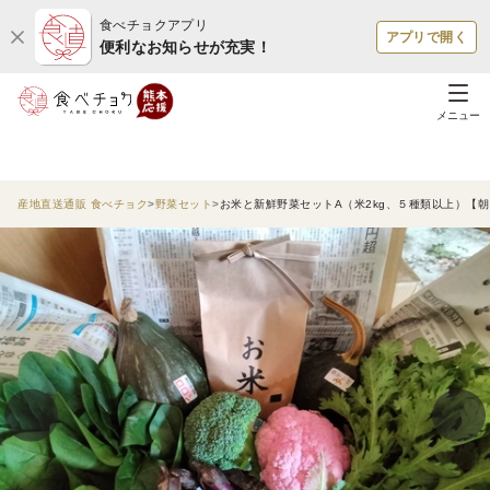
食べチョクアプリ
アプリで開く
便利なお知らせが充実！
メニュー
産地直送通販 食べチョク
野菜セット
お米と新鮮野菜セットA（米2kg、５種類以上）【