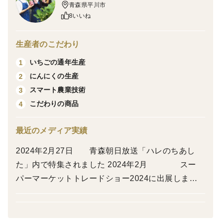
青森県平川市
性です！
8いいね
品種について
生産者のこだわり
より多くのご注文にお応えするため、収穫状況に応じて
「夏のしずく」か「すずあかね」のいずれかの品種にな
いちごの通年生産
1
ります。ご指定はいただけませんので何卒ご了承くださ
にんにくの生産
2
い。
スマート農業技術
3
こだわりの商品
4
当園のいちごはここが違う！
青森県の冷涼な気候と自社のスマート農業技術を活用
最近のメディア実績
し、かん水・施肥・ハウス内環境をコントロールするこ
2024年2月27日 青森朝日放送「ハレのちあし
とで、いちごにとって最適な生育環境で栽培していま
た」内で特集されました 2024年2月 スー
す。食味についても定期的に糖酸度をチェックし、いつ
パーマーケットトレードショー2024に出展しまし
でも美味しいと言ってもえらえるイチゴをお届けできる
た 2024年1月21日 青森放送「大好き、青森
よう徹底管理しています。
県」内で紹介されました 2023年3月 FOOD
EX JAPAN2023に出展しました 2022年3月