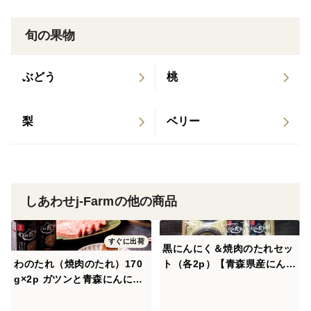
旬の果物
ぶどう
桃
梨
ベリー
しあわせj-Farmの他の商品
すぐに出荷
黒にんにく＆焼肉のたれセッ
わのたれ（焼肉のたれ）170
ト（各2p）【青森県産にんに
g×2p ガツンと青森にんにく
く使用】
約一玉分！