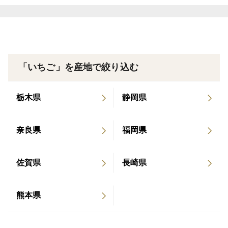
ご注意
FOODEX JAPAN2022に出展しました 2021年12
■天候や生育状況によって発送まで数日かかる場合がご
月1日 青森県発行の「青森県のSDGs」に掲載 20
ざいます。出来る限り早めにお届けしますので何卒ご了
21年6月28日 日本農業新聞「農Bizカンパニー」
承ください。
に掲載
「いちご」を産地で絞り込む
■イチゴは繊細で傷みやすく、なるべく傷みにくい輸送
用シート梱包でお届けいたしますが、配送中の振動など
栃木県
静岡県
による果皮表面の傷みはご了承ください。商品が到着し
ましたら冷蔵庫などの冷暗所で保管していただき、お早
めにお召し上がりください。
奈良県
福岡県
佐賀県
長崎県
熊本県