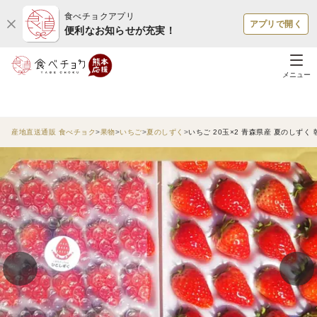
食べチョクアプリ
アプリで開く
便利なお知らせが充実！
メニュー
産地直送通販 食べチョク
果物
いちご
夏のしずく
いちご 20玉×2 青森県産 夏のしずく 