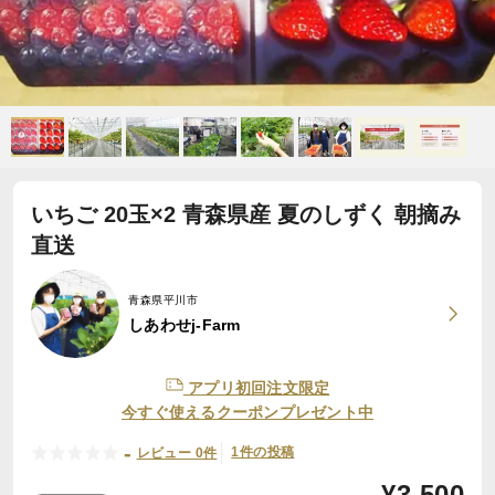
いちご 20玉×2 青森県産 夏のしずく 朝摘み
直送
青森県平川市
しあわせj-Farm
アプリ初回注文限定
今すぐ使えるクーポンプレゼント中
-
1件の投稿
レビュー 0件
¥
3,500