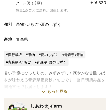
+
¥
330
クール便（冷蔵）
数量1点ごとに送料が発生します。
種別
果物
いちご
夏のしずく
産地
青森県
慣行栽培
果物
夏のしずく
青森県x果物
青森県xいちご
青森県x夏のしずく
暑い季節にぴったりの、みずみずしく爽やかな甘酸っぱ
さが味わえる青森県産夏秋いちごです！当日朝摘み品を
園地直送でお届けします！
もっと見る
いちごらしく爽やかな食味はヨーグルト、アイス、ケー
しあわせj-Farm
キなどへのトッピング、フルーツサンドなどに抜群の相