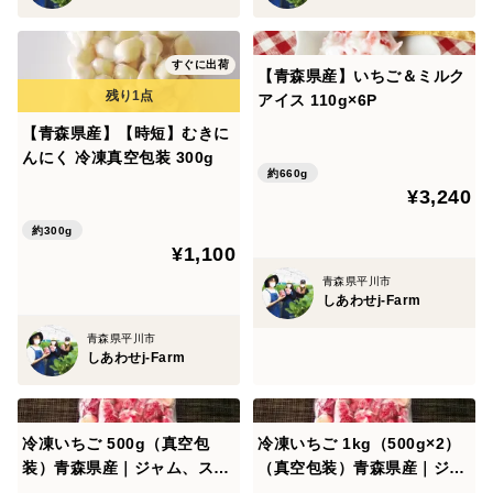
すぐに出荷
【青森県産】いちご＆ミルク
アイス 110g×6P
【青森県産】【時短】むきに
んにく 冷凍真空包装 300g
約660g
¥3,240
約300g
¥1,100
青森県平川市
しあわせj-Farm
青森県平川市
しあわせj-Farm
冷凍いちご 500g（真空包
冷凍いちご 1kg（500g×2）
装）青森県産｜ジャム、スム
（真空包装）青森県産｜ジャ
ージー、削りいちご、いちご
ム、スムージー、削りいち