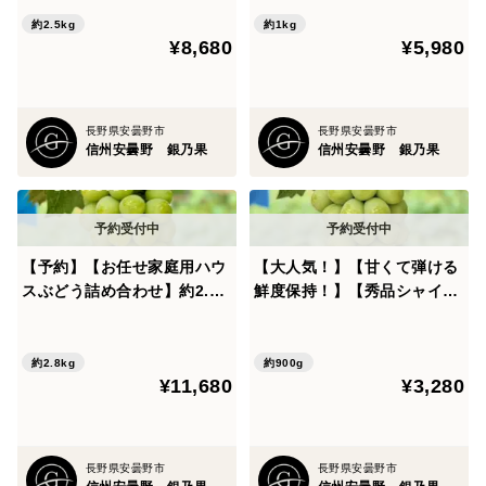
ト【贈答品】
約2.5kg
約1kg
¥8,680
¥5,980
長野県安曇野市
長野県安曇野市
信州安曇野 銀乃果
信州安曇野 銀乃果
【予約】【お任せ家庭用ハウ
【大人気！】【甘くて弾ける
スぶどう詰め合わせ】約2.8k
鮮度保持！】【秀品シャイン
g(約5〜11房) 全11品種から3
マスカット】 約900g ２房
品種以上セット！
約2.8kg
約900g
¥11,680
¥3,280
長野県安曇野市
長野県安曇野市