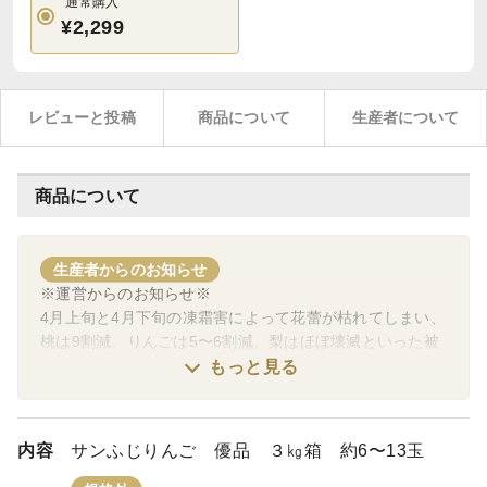
通常購入
¥2,299
レビューと投稿
商品について
生産者について
商品について
生産者からのお知らせ
※運営からのお知らせ※
4月上旬と4月下旬の凍霜害によって花蕾が枯れてしまい、
桃は9割減、りんごは5〜6割減、梨はほぼ壊滅といった被
害を受けました(ぶどうはハウス栽培のため、凍霜の対策
もっと見る
がなんとか出来ました)。
それにより、今年の全生産量は大きく落ち込み、特に桃の
出荷は出来ないのではないかと思われるほどです。つきま
内容
サンふじりんご 優品 ３㎏箱 約6〜13玉
しては、皆様にこの事をご周知頂き、お気持ちだけでも構
いませんので、ご理解ご協力の程お願いしたいと考えてお