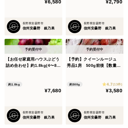
¥6,580
¥2,790
長野県安曇野市
長野県安曇野市
信州安曇野 銀乃果
信州安曇野 銀乃果
【お任せ家庭用ハウスぶどう
【予約】クイーンルージュ
詰め合わせ】約1.8kg(4〜8
秀品1房 500g前後【数量限
房) 全13品種から2〜5品種セ
定】
ット！
4.7
(13件)
約1.8kg
約500g
¥7,680
¥3,580
長野県安曇野市
長野県安曇野市
信州安曇野 銀乃果
信州安曇野 銀乃果