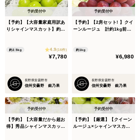
【予約】【大容量家庭用訳あ
【予約】【2房セット! 】クイ
りシャインマスカット】約2.
ーンルージュ 計約1kg前後
5㎏ 約5〜9房
【先行予約はより厳選房！】
4.9
(16件)
約2.5kg
約1kg
¥7,780
¥6,980
長野県安曇野市
長野県安曇野市
信州安曇野 銀乃果
信州安曇野 銀乃果
【予約】【大容量だから超お
【予約】【厳選】【クイーン
得】秀品シャインマスカッ
ルージュ×シャインマスカッ
ト 約2.5kg前後 約5〜8房
ト】各500g前後、計2房セッ