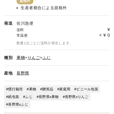
規格外
りますとのことです。
生産者都合による規格外
信州安曇野 銀乃果さんを食べて応援！よろしくお願いい
たします。
発送
佐川急便
¥
送料
+
¥
0
常温便
数量1点ごとに送料が発生します。
種別
果物
りんご
ふじ
産地
長野県
慣行栽培
果物
贈答品
家庭用
ビニール包装
紙包装
ふじ
長野県x果物
長野県xりんご
長野県xふじ