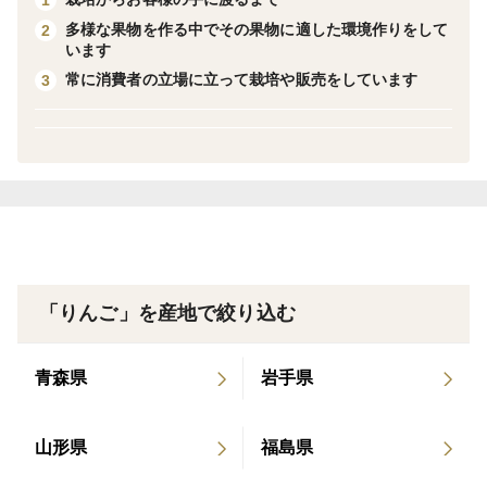
ります。
多様な果物を作る中でその果物に適した環境作りをして
2
います
【重要】
常に消費者の立場に立って栽培や販売をしています
3
※11月中下旬より順次発送予定！
※写真はイメージです。蜜入りを保証するものではござ
いません。ご了承下さい。
※沖縄やその他離島への発送は出来かねます。予めご了
承ください。
※銀乃果では、優品の位置付けを、
プレミアム＞特秀品＞秀品＞優品＞家庭用＞加工用
としています。
「りんご」を産地で絞り込む
秀品より劣り、多少の傷やサビ等は見受けられることが
ありますが、訳ありよりは比較的良好な状態のりんごに
青森県
岩手県
なります。
果物ですので、全く完璧なりんごを保証することは出来
山形県
福島県
ませんので、予めご了承の程よろしくお願い致します。