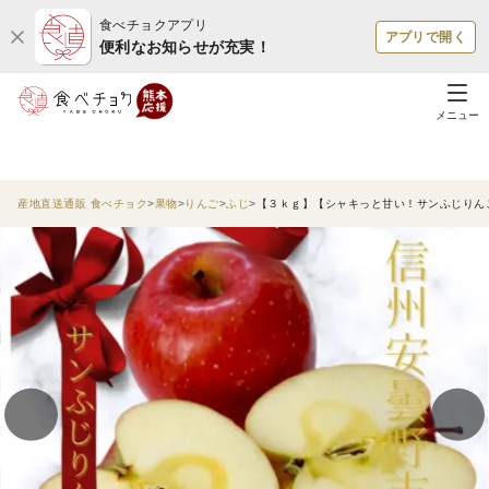
食べチョクアプリ
アプリで開く
便利なお知らせが充実！
メニュー
産地直送通販 食べチョク
果物
りんご
ふじ
【３ｋｇ】【シャキっと甘い！サンふじりん