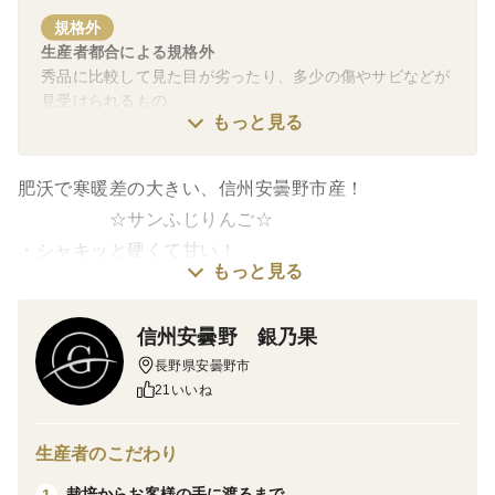
規格外
生産者都合による規格外
秀品に比較して見た目が劣ったり、多少の傷やサビなどが
見受けられるもの。
もっと見る
肥沃で寒暖差の大きい、信州安曇野市産！
☆サンふじりんご☆
・シャキッと硬くて甘い！
もっと見る
そんな王道のおいしさを誇る「サンふじりんご」をぜ
ひ沢山の方に味わってもらうべく、お求めやすい価格で
信州安曇野 銀乃果
ご用意いたします！
長野県安曇野市
日持ちも大変良好な品種ですので、ご家庭でゆっくり食
21いいね
べて頂いてもよし、ご親族に贈られてもこれまた喜ばれ
ると思います！
生産者のこだわり
数量限定になりますので、お早めのご注文お待ちしてお
栽培からお客様の手に渡るまで
1