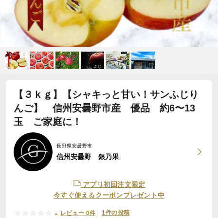
【３ｋｇ】【シャキっと甘い！サンふじり
んご】 信州安曇野市産 優品 約6〜13
玉 ご家庭に！
長野県安曇野市
信州安曇野 銀乃果
アプリ初回注文限定
今すぐ使えるクーポンプレゼント中
-
1件の投稿
レビュー 0件