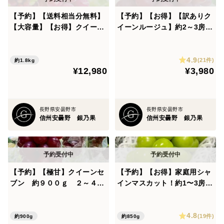
【予約】【送料相当分無料】
【予約】【お得】【訳ありク
【大容量】【お得】クイーン
イーンルージュ】約2～3房
ルージュ 約1.8㎏ 3〜6房
８００ｇ以上
秀品
4.9
(21件)
約1.8kg
¥12,980
¥3,980
長野県安曇野市
長野県安曇野市
信州安曇野 銀乃果
信州安曇野 銀乃果
【予約】【極甘】クイーンセ
【予約】【お得】家庭用シャ
ブン 約９００ｇ ２～４房
インマスカット！約1〜3房
【数量限定】
約８５０g前後！
4.8
(19件)
約900g
約850g