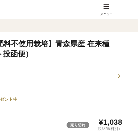
メニュー
肥料不使用栽培】青森県産 在来種
ト投函便）
ゼント中
¥
1,038
売り切れ
（税込/送料別）