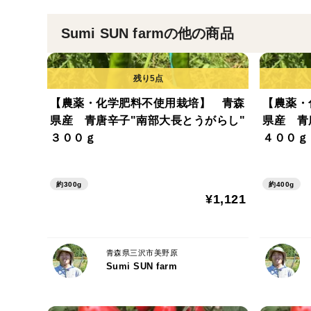
Sumi SUN farmの他の商品
【農薬・化学肥料不使用栽培】 青森
【農薬・
県産 青唐辛子"南部大長とうがらし"
県産 青
３００ｇ
４００ｇ
約300g
約400g
¥1,121
青森県三沢市美野原
Sumi SUN farm