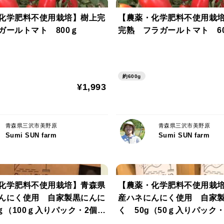
化学肥料不使用栽培】樹上完
【農薬・化学肥料不使用栽培
ガールトマト 800ｇ
完熟 フラガールトマト 6
約600g
¥1,993
青森県三沢市美野原
青森県三沢市美野原
Sumi SUN farm
Sumi SUN farm
化学肥料不使用栽培】青森県
【農薬・化学肥料不使用栽
んにく使用 自家製黒にんに
産ハネにんにく使用 自家
0ｇ（100ｇ入りパック・2個）
く 50g（50ｇ入りパック
投函便）
（ポスト投函便）