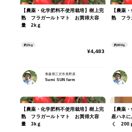
【農薬・化学肥料不使用栽培】樹上完
【農薬・
熟 フラガールトマト お買得大容
熟 フラ
量 2kｇ
約2kg
約800g
¥4,483
青森県三沢市美野原
Sumi SUN farm
【農薬・化学肥料不使用栽培】樹上完
【農薬・
熟 フラガールトマト お買得大容
産ハネに
量 3kｇ
く 20
(ポスト