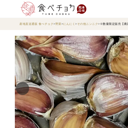
産地直送通販 食べチョク
野菜
にんにく
その他ニンニク
※数量限定販売【農