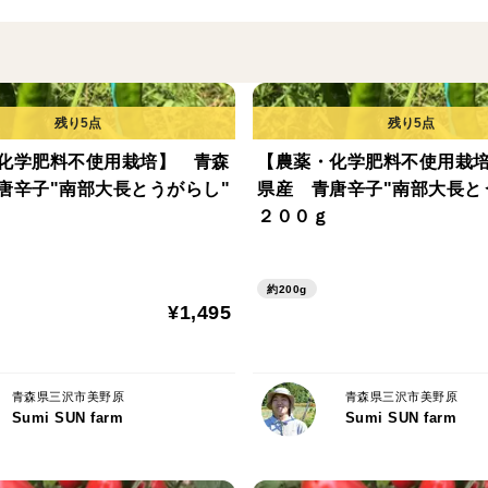
※サイズ無選別です。
常温便にて発送いたします。
化学肥料不使用栽培】 青森
【農薬・化学肥料不使用栽
唐辛子"南部大長とうがらし"
県産 青唐辛子"南部大長と
２００ｇ
約200g
¥1,495
青森県三沢市美野原
青森県三沢市美野原
Sumi SUN farm
Sumi SUN farm