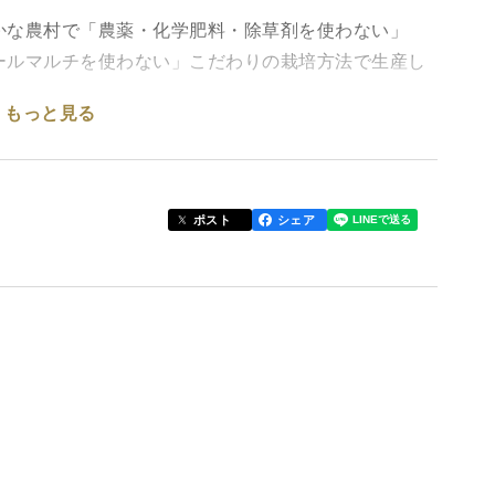
かな農村で「農薬・化学肥料・除草剤を使わない」
ールマルチを使わない」こだわりの栽培方法で生産し
もっと見る
てます。
答中の新米農家です。
育ったため小ぶりですが、にんにくの風味はしっかり
ポスト
シェア
い食べやすいにんにくです。
！
にんにく」
特徴です。にんにく好きはぜひ一度お試しあれ！
３６０円）