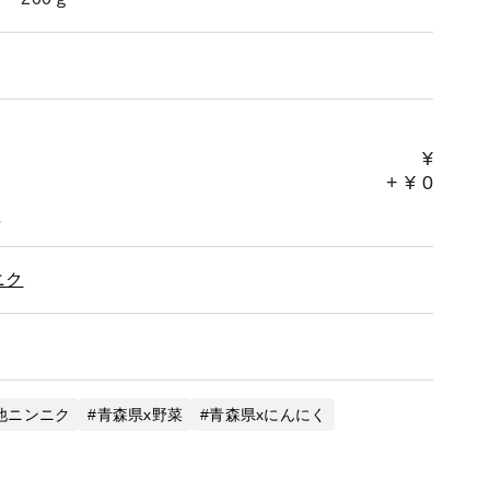
¥
+
¥
0
。
ニク
他ニンニク
青森県x野菜
青森県xにんにく