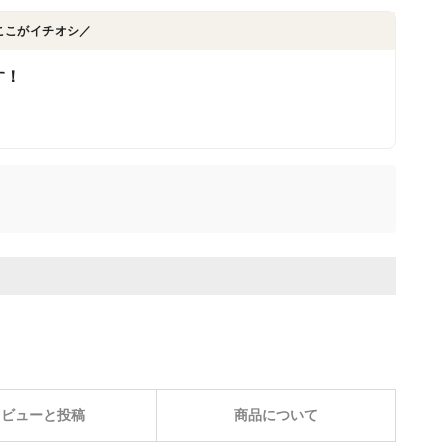
ここがイチオシ／
す！
レビューと投稿
商品について