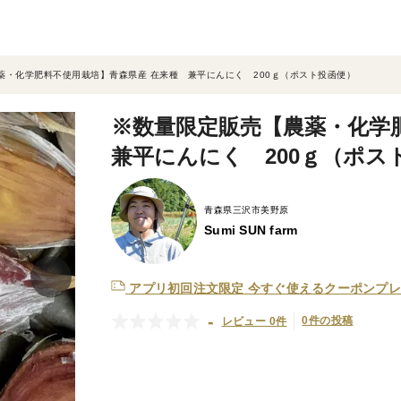
薬・化学肥料不使用栽培】青森県産 在来種 兼平にんにく 200ｇ（ポスト投函便）
※数量限定販売【農薬・化学
兼平にんにく 200ｇ（ポス
青森県三沢市美野原
Sumi SUN farm
アプリ初回注文限定
今すぐ使えるクーポンプレ
-
0件の投稿
レビュー 0件