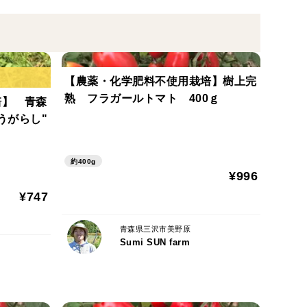
【農薬・化学肥料不使用栽培】樹上完
熟 フラガールトマト 400ｇ
培】 青森
うがらし"
約400g
¥996
¥747
青森県三沢市美野原
Sumi SUN farm