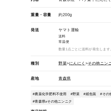
重量・
容量
約200g
発送
ヤマト運輸
送料
常温便
数量1点ごとに送料が発生します
種別
野菜
にんにく
その他ニン
産地
青森県
農薬化学肥料不使用
野菜
紙包装
その
青森県xその他ニンニク