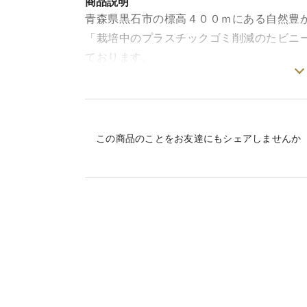
商品説明
青森県黒石市の標高４００ｍにある自然豊
「栽培中のプラスチックゴミ削減のたビニ
ております。
手間をたくさんかけて、日々自然と格闘し
まだまだ思ったような栽培ができず自問自
当園のにんにくは準高冷地の涼しい環境で
この商品のことをお友達にもシェアしませんか
ありつつも、しつこくにんにく臭が残らな
すりおろして、きざんで、焼いて、揚げて
何でも来いな美味しさです！
現地でも栽培農家が少ない希少種！「兼平
皮はきれいな紫色ですが中は白いです。
辛味と香りが強くパンチのきいた味わいが
品種：兼平種
200ｇ（バラ：ポスト投函便全国一律送料