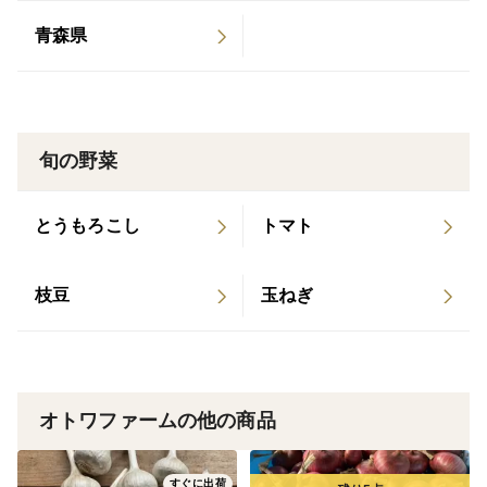
くの
青森県
栽培にぴったりです。
※10月頃になるとにんにく内部より緑の芽が出てきま
旬の野菜
す。
食べると苦みがあるので、取り除いてお使いください
とうもろこし
トマト
にんにく自体の食味には問題ありません。
枝豆
玉ねぎ
長期保存する場合は、にんにくを皮つきのままバラして
いただき、
適当な量をラップに包んで保存袋に入れ冷凍保存すると
半年ほど
長持ちします。
オトワファームの他の商品
すぐに出荷