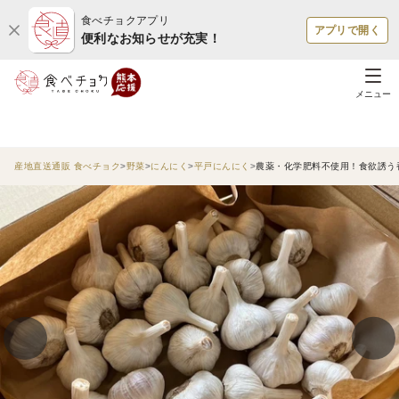
食べチョクアプリ
アプリで開く
便利なお知らせが充実！
メニュー
産地直送通販 食べチョク
野菜
にんにく
平戸にんにく
農薬・化学肥料不使用！食欲誘う香