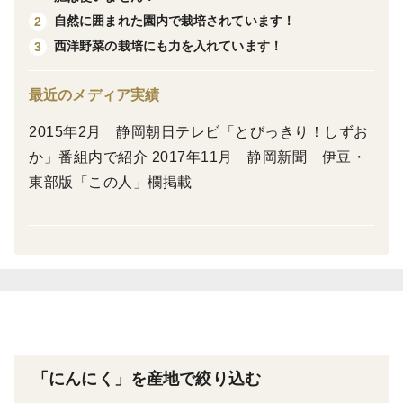
そんな貴重な国産の「平戸にんにく」、
自然に囲まれた園内で栽培されています！
2
試していただくとその美味しさにびっくりされると思い
西洋野菜の栽培にも力を入れています！
3
ます。
最近のメディア実績
加熱すると、ほくほくした食感と甘みが引き出されま
2015年2月 静岡朝日テレビ「とびっきり！しずお
す。
か」番組内で紹介 2017年11月 静岡新聞 伊豆・
また香りとは反対に非常に食べやすく、口ににんにく臭
東部版「この人」欄掲載
さが残りづらく、さっぱりとした後味です。
栽培期間中は、農薬、化学肥料不使用、家畜ふん肥料や
たい肥も
使用しておりません。
平戸にんにくは温暖地で栽培される
にんにくです。
「にんにく」を産地で絞り込む
ここオトワファームは海にほど近い農園で、平戸にんに