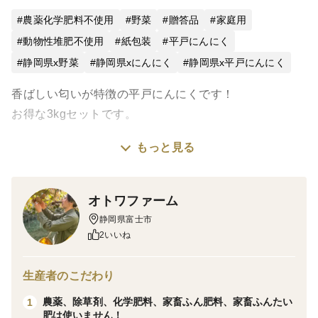
農薬化学肥料不使用
野菜
贈答品
家庭用
動物性堆肥不使用
紙包装
平戸にんにく
静岡県x野菜
静岡県xにんにく
静岡県x平戸にんにく
香ばしい匂いが特徴の平戸にんにくです！
お得な3kgセットです。
もっと見る
特徴は何と言っても、その香り高さにあり
にんにく好きにはたまらない抜群の存在感があります。
オトワファーム
「平戸」という名前が示す通り、長崎県など西日本の温
静岡県富士市
暖地で主に栽培されています。
2いいね
市場で流通しているにんにくの9割以上は、海外からの
輸入に頼っていて国産にんにくの流通量はごく僅か数％
生産者のこだわり
です。
農薬、除草剤、化学肥料、家畜ふん肥料、家畜ふんたい
1
肥は使いません！