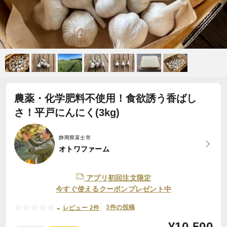
農薬・化学肥料不使用！食欲誘う香ばし
さ！平戸にんにく(3kg)
静岡県富士市
オトワファーム
アプリ初回注文限定
今すぐ使えるクーポンプレゼント中
-
3件の投稿
レビュー 2件
¥
10,500