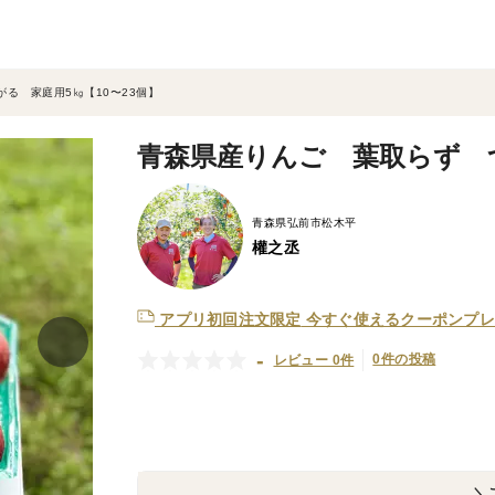
る 家庭用5㎏【10〜23個】
青森県産りんご 葉取らず つ
青森県弘前市松木平
權之丞
アプリ初回注文限定
今すぐ使えるクーポンプレ
-
0件の投稿
レビュー 0件
＼