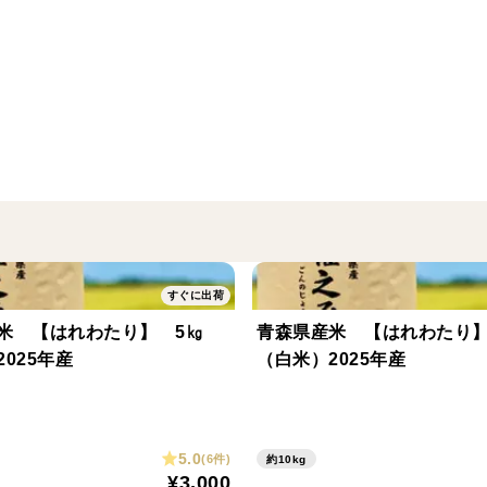
すぐに出荷
米 【はれわたり】 5㎏
青森県産米 【はれわたり】
025年産
（白米）2025年産
5.0
(6件)
約10kg
¥3,000