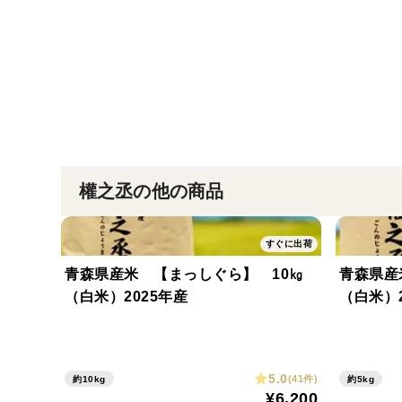
權之丞の他の商品
すぐに出荷
青森県産米 【まっしぐら】 10㎏
青森県産
（白米）2025年産
（白米）2
5.0
(41件)
約10kg
約5kg
¥6,200