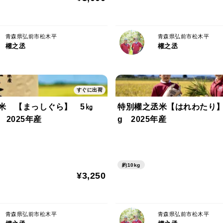
青森県弘前市松木平
青森県弘前市松木平
權之丞
權之丞
すぐに出荷
米 【まっしぐら】 5㎏
特別權之丞米【はれわたり】
2025年産
g 2025年産
約10kg
¥3,250
青森県弘前市松木平
青森県弘前市松木平