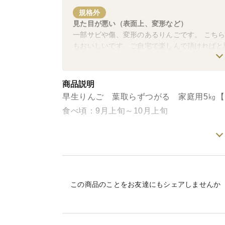
規格外
見た目が悪い（表面上、変形など）
一部サビや傷、変形のあるりんごです。 こち
もおいしいです。ご自宅で楽しんで頂ければと
商品説明
早生りんご 葉取らずつがる 家庭用5㎏【1
食べ頃：9月上旬～10月上旬
つがるは早いところでは、8月に収穫でき
キシャキした歯ごたえが楽しめます。味わ
スが取れていて風味も良好です。爽やかな
この商品のことをお友達にもシェアしませんか
※こちらの商品は家庭用です。多少の傷な
いしいです。ご自宅で楽しんで頂ければと