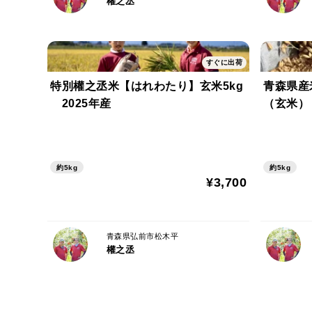
權之丞
すぐに出荷
特別權之丞米【はれわたり】玄米5kg
青森県産
2025年産
（玄米） 
約5kg
約5kg
¥3,700
青森県弘前市松木平
權之丞