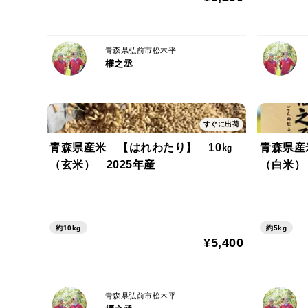
青森県弘前市松木平
權之丞
すぐに出荷
青森県産米 【はれわたり】 10㎏
青森県産
（玄米） 2025年産
（白米） 
約10kg
約5kg
¥5,400
青森県弘前市松木平