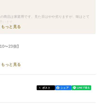
らの商品は家庭用です。見た目はやや劣りますが、味はとて
思います。
もっと見る
0〜23個】
もっと見る
る早生品種で、果肉はやや固めで果汁を多く含み、シャ
いとしては、酸味はあまり強くなく、甘味とのバラン
味わいが人気！
ポスト
シェア
どあります。見た目はやや劣りますが、味はとてもお
思います。