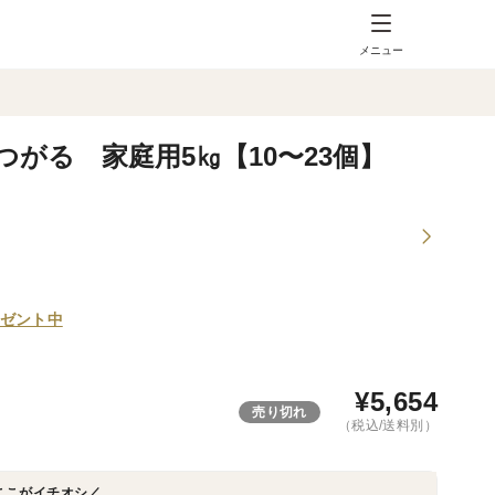
メニュー
がる 家庭用5㎏【10〜23個】
ゼント中
¥
5,654
売り切れ
（税込/送料別）
ここがイチオシ／