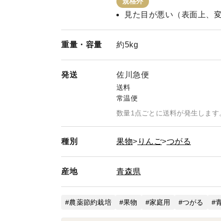
規格外
見た目が悪い（表面上、
重量・
容量
約5kg
発送
佐川急便
送料
常温便
数量1点ごとに送料が発生します
種別
果物
りんご
つがる
産地
青森県
農薬節約栽培
果物
家庭用
つがる