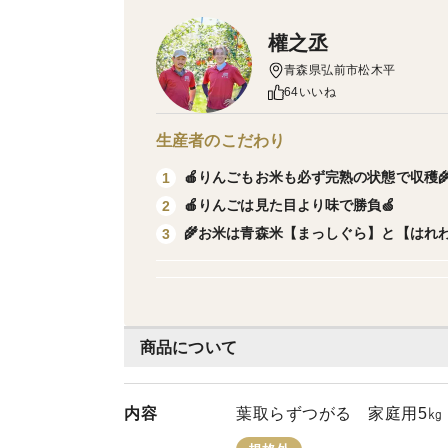
權之丞
青森県弘前市松木平
64いいね
生産者のこだわり
🍎りんごもお米も必ず完熟の状態で収穫
1
🍎りんごは見た目より味で勝負🍏
2
🌾お米は青森米【まっしぐら】と【はれわ
3
商品について
内容
葉取らずつがる 家庭用5㎏【