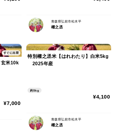
青森県弘前市松木平
權之丞
すぐに出荷
特別權之丞米【はれわたり】白米5kg
玄米10k
2025年産
約5kg
¥4,100
¥7,000
青森県弘前市松木平
權之丞