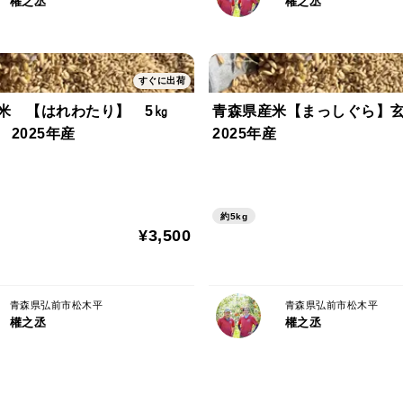
權之丞
權之丞
すぐに出荷
米 【はれわたり】 5㎏
青森県産米【まっしぐら】玄
2025年産
2025年産
約5kg
¥3,500
青森県弘前市松木平
青森県弘前市松木平
權之丞
權之丞