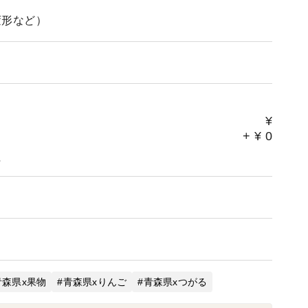
変形など）
¥
+
¥
0
。
青森県x果物
青森県xりんご
青森県xつがる