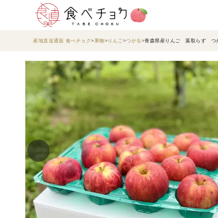
産地直送通販 食べチョク
果物
りんご
つがる
青森県産りんご 葉取らず つが