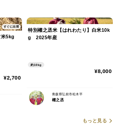
すぐに出荷
特別權之丞米【はれわたり】白米10k
米5kg
g 2025年産
約10kg
¥8,000
¥2,700
青森県弘前市松木平
權之丞
もっと見る