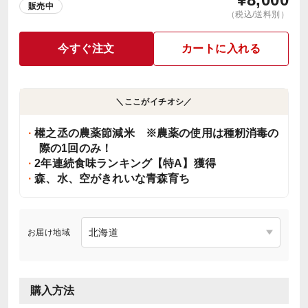
販売中
（税込/送料別）
今すぐ注文
カートに入れる
＼ここがイチオシ／
權之丞の農薬節減米 ※農薬の使用は種籾消毒の
際の1回のみ！
2年連続食味ランキング【特A】獲得
森、水、空がきれいな青森育ち
お届け地域
購入方法