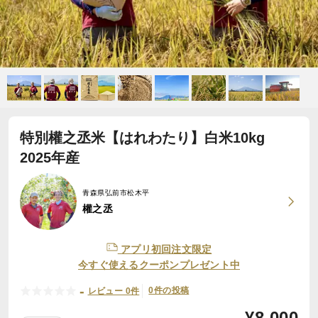
特別權之丞米【はれわたり】白米10kg
2025年産
青森県弘前市松木平
權之丞
アプリ初回注文限定
今すぐ使えるクーポンプレゼント中
-
0件の投稿
レビュー 0件
¥
8,000