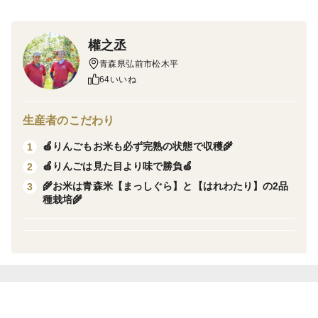
回のみ！その他の農薬、除草剤不使用）
・窯の蒸気をしっかり抱えてなめらかで、のどごしのよ
權之丞
い食感
青森県弘前市松木平
・おいしさ成分のバランスが良い
64いいね
・森、水、空がきれいな青森育ち
生産者のこだわり
「コシヒカリ」と「ひとめぼれ」を先祖にもち、透明感
🍎りんごもお米も必ず完熟の状態で収穫🌾
1
のある白さが美しいお米です。一粒一粒に水分をたっぷ
🍎りんごは見た目より味で勝負🍏
2
りと抱えこめるため、あおもり米としては新しい、なめ
🌾お米は青森米【まっしぐら】と【はれわたり】の2品
3
らかで、のどごしのよい食感が実現しました。
種栽培🌾
お米の弾力や甘みには、お米に含まれるタンパク質とア
ミロースといった成分の量が関係しています。なめらか
な舌ざわりの実現もそのバランスからできています。
世界遺産の白神山地をはじめ、八甲田連峰、岩木山など
の深い森、栄養を田んぼへと運ぶ雪どけ水、澄みきった
おいしい空気。はれわたりの一粒一粒には、そんな青森