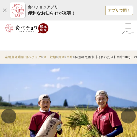
食べチョクアプリ
アプリで開く
便利なお知らせが充実！
メニュー
産地直送通販 食べチョク
米・穀類
お米
白米
特別權之丞米【はれわたり】白米10kg 2