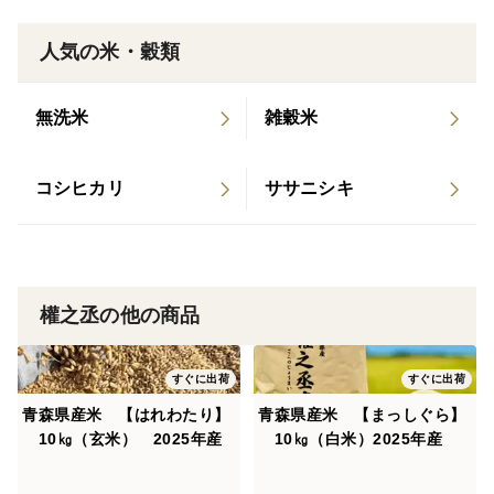
の自然が凝縮されています。
人気の米・穀類
※權之丞のお米は低温、低湿にて保管し鮮度を保ってお
無洗米
雑穀米
ります。
コシヒカリ
ササニシキ
權之丞の他の商品
すぐに出荷
すぐに出荷
青森県産米 【はれわたり】
青森県産米 【まっしぐら】
10㎏（玄米） 2025年産
10㎏（白米）2025年産