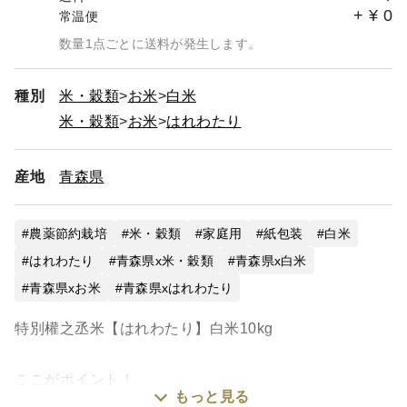
+
¥
0
常温便
数量1点ごとに送料が発生します。
種別
米・穀類
お米
白米
米・穀類
お米
はれわたり
産地
青森県
農薬節約栽培
米・穀類
家庭用
紙包装
白米
はれわたり
青森県x米・穀類
青森県x白米
青森県xお米
青森県xはれわたり
特別權之丞米【はれわたり】白米10kg
ここがポイント！
もっと見る
・權之丞の農薬節減米（農薬の使用は種籾消毒の際の1