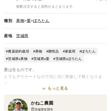
複数注文すると送料がまとまります。
種別
果物
栗
ぽろたん
産地
茨城県
農薬節約栽培
果物
贈答品
家庭用
ぽろたん
茨城県x果物
茨城県x栗
茨城県xぽろたん
栗は生ものです。
とてもデリケートなので日に日に乾燥して軽くなりま
す。
もっと見る
お手元に届きましたらポリエチレン袋に入れ、口を折り
たたみ要冷蔵で保管の上、お早めにお召し上がり下さ
かねこ農園
い。
茨城県笠間市