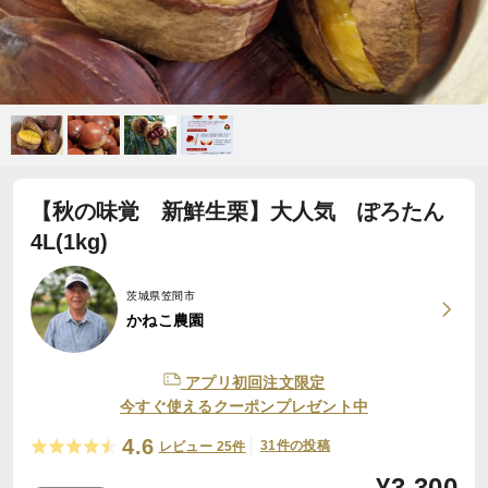
【秋の味覚 新鮮生栗】大人気 ぽろたん
4L(1kg)
茨城県笠間市
かねこ農園
アプリ初回注文限定
今すぐ使えるクーポンプレゼント中
4.6
31件の投稿
レビュー 25件
¥
3,300