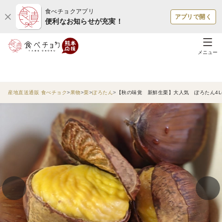
食べチョクアプリ
アプリで開く
便利なお知らせが充実！
メニュー
産地直送通販 食べチョク
果物
栗
ぽろたん
【秋の味覚 新鮮生栗】大人気 ぽろたん4L(1