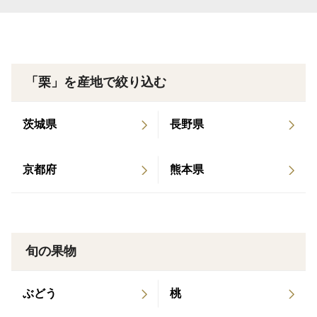
うちに剥くときれいにできます。
青空レストラン JR東日本 吊り広告
※ 剥けていてもそのまま食べることはできません。加
掲載 2015年 9月 キッチン戦隊クックルン 過去そ
熱が必要です
の他多数 紹介履歴あり
※ 農作物なので100％きれいに剥けるとは限りません
「栗」を産地で絞り込む
果肉は淡黄色で風味もよくほくほくした食感。
栗のきれいな形を活かしたお料理にいかがでしょう。
茨城県
長野県
京都府
熊本県
節減対象農薬：当地比５割減
旬の果物
ぶどう
桃