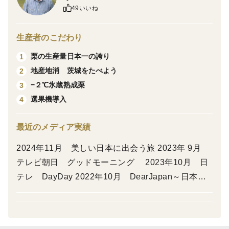
49いいね
※ 機械を使わず人の目で選別しているため、不良果が
混じることがあります
生産者のこだわり
ことをご了承ください。
栗の生産量日本一の誇り
1
※ 選果機にかけてサイズ選別しています。
地産地消 茨城をたべよう
2
4Lサイズ以上の栗を入れてますが若干ばらつきがご
−２℃氷蔵熟成栗
3
ざいます。
選果機導入
4
※ 無殺虫処理です。
最近のメディア実績
【ぽろたん】
2024年11月 美しい日本に出会う旅 2023年 9月
鬼皮と渋皮が一緒にぽろっとむけることから命名されま
テレビ朝日 グッドモーニング 2023年10月 日
した。
テレ DayDay 2022年10月 DearJapan～日本が
愛おしくなる瞬間～ FMラジオドラ
しっかりと切り込みを入れたぽろたんを数個ずつ熱湯で
マ 2022年10月 THE TIME 目覚めのいい音 2021
３分間茹でるとぽろっときれいにむけちゃいます。熱い
年12月 秘密のケンミンショー 2020年10月 満点