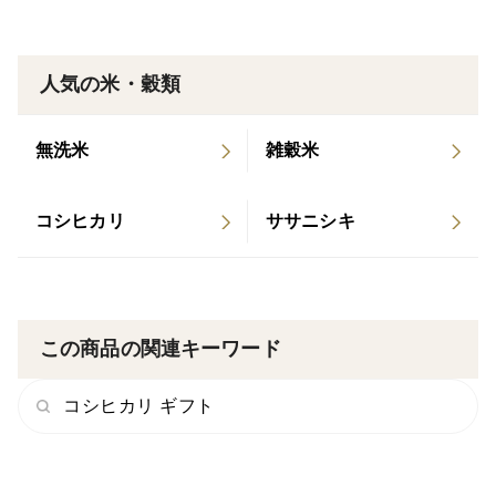
「毎日のごはんを、もっとやさしく、もっとおいし
く。」
毎日の食卓にほっとひと息。里山生まれの自然栽培米
人気の米・穀類
毎日食べるごはんだからこそ、安心して選びたい——。
「穂のあかり」は、里山の豊かな自然の中でのびのびと
無洗米
雑穀米
育ったお米です。農薬や肥料に頼らず、環境にも人にも
やさしい方法で丁寧に栽培しました。ふっくらと炊きあ
コシヒカリ
ササニシキ
がるやわらかな食感と、毎日食べても飽きのこないほっ
こりとした味わいが魅力。
家族みんなが笑顔になる、そんなごはんをあなたの食卓
へお届けします。
この商品の関連キーワード
＜精米方法＞
コシヒカリ ギフト
こちらの「胚芽米」は、食べやすいように栄養が豊富な
胚芽だけを残した精米方法で行っております。お好みで
「５分つき」でもお届けできますので、ご希望の方は特