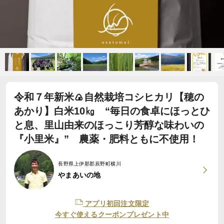
令和７年新米🍙自然栽培コシヒカリ【穂の
あかり】白米10㎏ “毎日の食卓にほっとひ
と息、里山由来のほっこり芳醇な味わいの
『小里米』” 農薬・肥料ともに不使用！
長野県上伊那郡辰野町横川
やまあいの地
アプリ初回注文限定
今すぐ使えるクーポンプレゼント中