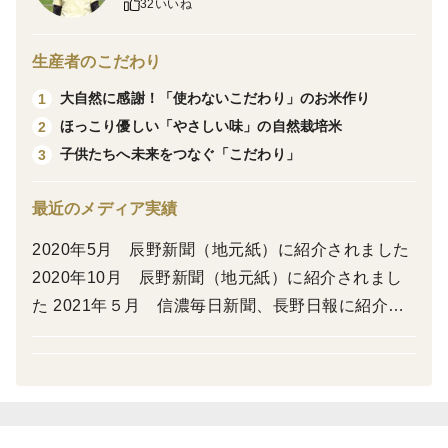
32いいね
農薬・肥料ともに不使用！
生産者のこだわり
発売日：10月1日（水）
※到着指定日、時間がある場合は「申し送り事項」へ
大自然に感謝！「使わないこだわり」のお米作り
1
記載ください
ほっこり優しい「やさしい味」の自然栽培米
2
喜んで対応させて頂きます。
子供たちへ未来をつなぐ「こだわり」
3
☆自然の恵み、ふんわりごはん。心を込めて作った自然
最近のメディア実績
栽培米コシヒカリ
2020年5月 辰野新聞（地元紙）に紹介されました
毎日、安心して食べていただきたいから——私たちは国
2020年10月 辰野新聞（地元紙）に紹介されまし
有林に隣接する里山の自然の中でお米を育てています。
た 2021年５月 信濃毎日新聞、長野日報に紹介さ
今年も「穂のあかり」「夢あかり」「雅米」の3種類を
れました 2022年10月 NHKに紹介されました
ご用意しました。どのお米も一粒一粒に、私たちの想い
が詰まっています。
🍙こちらの商品は、コシヒカリ～『穂のあかり』です