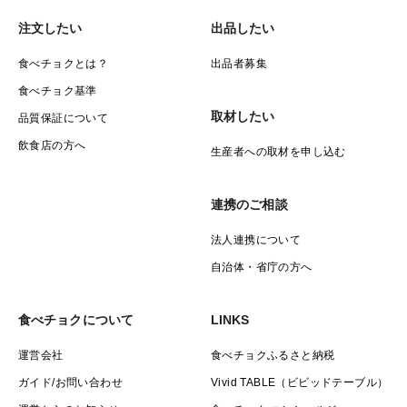
＜栽培のこだわり＞
注文したい
出品したい
◇大自然に感謝！「使わないこだわり」のお米づくり
ここ、江戸時代を思わせる小さな里山で、私たちのお
食べチョクとは？
出品者募集
米づくりは始まります。農薬や肥料を使わず、自然の力
食べチョク基準
を信じて育てる。そんな“使わないことへのこだわ
取材したい
品質保証について
り”が、美味しさの秘密です。
飲食店の方へ
生産者への取材を申し込む
◇ほっこり優しい「やさしい味」の自然栽培米
口に入れた瞬間、ふんわりと広がる懐かしい味わい。
連携のご相談
まるで昔ながらの田舎の土間で過ごすような、ほっと心
が温まるやさしいお米です。毎日の食卓に、笑顔と安心
法人連携について
をお届けします。
自治体・省庁の方へ
◇子どもたちへ未来をつなぐ「こだわり」
私たちは、自然とともに歩みながら、この地域の未来
食べチョクについて
LINKS
を育てていきたい。江戸時代から伝わる知恵を大切にし
運営会社
食べチョクふるさと納税
ながら、未来の子どもたちへ自然の恵みと食の大切さを
ガイド/お問い合わせ
Vivid TABLE（ビビッドテーブル）
しっかりとつないでいきます。