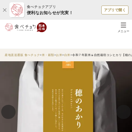
食べチョクアプリ
アプリで開く
便利なお知らせが充実！
メニュー
産地直送通販 食べチョク
米・穀類
お米
白米
令和７年新米🍙自然栽培コシヒカリ【穂の