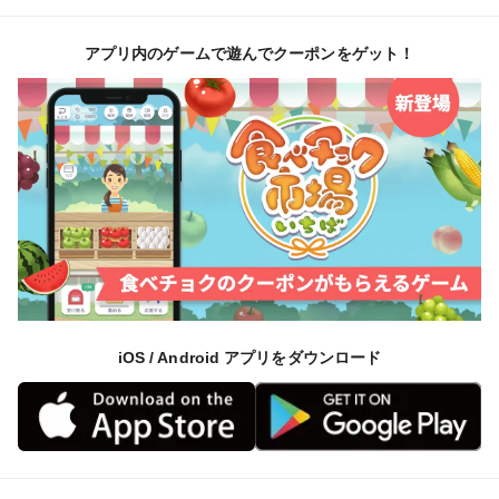
記事項へご記入願います。
アプリ内のゲームで遊んでクーポンをゲット！
＜味＞
お届けする商品は、令和７年に収穫した、農薬、化学肥
料を使用しない自然栽培でのお米になります。ここで収
穫されたお米は、米・食味分析鑑定コンクールの国際大
会で認定を受けるなど、品質にも自信があります。
https://www.syokumikanteisi.gr.jp/p_k_nagano.htm
また、毎年専門機関で残留農薬の検査を行い、過去連続
残留農薬検査、放射能検査ともに「検出せず」と、皆様
に安心して貰えるお米です。
iOS / Android アプリをダウンロード
このお米は、農薬にも肥料にも頼らない自然豊かな大地
が育てたので、炊きあがりの香り、冷めたときにも甘味
があり、もちもち感が心地よいお米です。