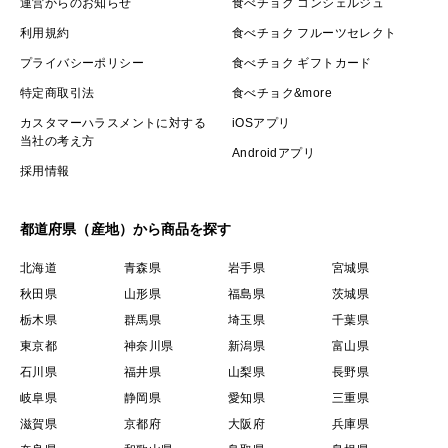
運営からのお知らせ
食べチョク コンシェルジュ
利用規約
食べチョク フルーツセレクト
＜生産者の想い＞
プライバシーポリシー
食べチョク ギフトカード
江戸時代から学び、百姓として地域創生に挑戦！
特定商取引法
食べチョク&more
私たちは南信州辰野町横川でお米作りをしています。中
央アルプスの豊かな自然環境の中、農薬や化学肥料を使
カスタマーハラスメントに対する
iOSアプリ
当社の考え方
わない「自然栽培」による米作りに取り組み、地域の資
Androidアプリ
採用情報
源を最大限に活かしながら、次世代へ豊かな自然を伝え
ていきたいと考えています。
都道府県（産地）から商品を探す
江戸時代の農法や自然栽培の知恵を学び、地域プラン
ナーとしての役割も担っています。また、里山の魅力を
北海道
青森県
岩手県
宮城県
体感できる農業体験も実施し、多くの人に自然の恵みを
秋田県
山形県
福島県
茨城県
感じていただきたいという想いを込めて活動していま
栃木県
群馬県
埼玉県
千葉県
東京都
神奈川県
新潟県
富山県
す。
石川県
福井県
山梨県
長野県
岐阜県
静岡県
愛知県
三重県
＜ブランド小里米の由来＞
滋賀県
京都府
大阪府
兵庫県
「小里米（おさとまい）」はお米の屋号です。