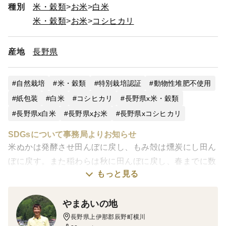
種別
米・穀類
お米
白米
米・穀類
お米
コシヒカリ
産地
長野県
自然栽培
米・穀類
特別栽培認証
動物性堆肥不使用
紙包装
白米
コシヒカリ
長野県x米・穀類
長野県x白米
長野県xお米
長野県xコシヒカリ
SDGsについて事務局よりお知らせ
米ぬかは発酵させ田んぼに戻し、もみ殻は燻炭にし田ん
ぼに戻す。また稲わらは秋に田んぼに戻し、春までに数
もっと見る
回土と撹拌して発酵を促すなど次の稲作の循環の手助け
となる循環型農業を実践されています。
やまあいの地
----------------------------
長野県上伊那郡辰野町横川
令和７年産新米 自然栽培コシヒカリ【穂のあかり】