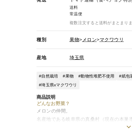
送料
常温便
複数注文すると送料がまとまり
種別
果物
メロン
マクワウリ
産地
埼玉県
自然栽培
果物
動物性堆肥不使用
紙包
埼玉県xマクワウリ
商品説明
どんなお野菜？
メロンの仲間。
名産地である岐阜県の真桑村（現在の本巣
まくわ瓜はずっと昔から栽培されており、