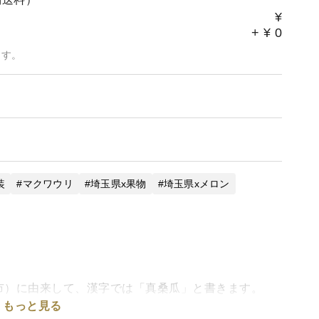
¥
+
¥
0
ます。
装
マクワウリ
埼玉県x果物
埼玉県xメロン
市）に由来して、漢字では「真桑瓜」と書きます。
もっと見る
日本に伝来したのは3世紀より前です。