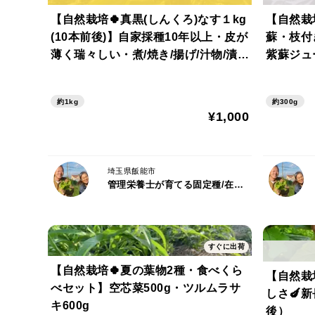
【自然栽培🍀真黒(しんくろ)なす１kg
【自然栽
(10本前後)】自家採種10年以上・皮が
蘇・枝付
薄く瑞々しい・煮/焼き/揚げ/汁物/漬
紫蘇ジュ
物、何でも美味しい！
約1kg
約300g
¥1,000
埼玉県飯能市
管理栄養士が育てる固定種/在来種のお野菜・自然栽培ナチュベジ＊ウィル
すぐに出荷
【自然栽培🍀夏の葉物2種・食べくら
【自然栽
べセット】空芯菜500g・ツルムラサ
しさ🍆新
キ600g
後）