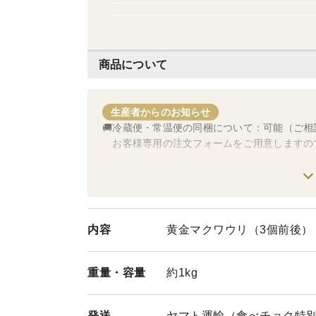
商品について
生産者からのお知らせ
🚚冷蔵便・常温便の同梱について：可能（ご相
お客様専用の注文フォームをご用意しますの
🚚 『すぐに出荷』について：都合により当日
お昼の１２時までのご注文で翌日発送しま
（例：１月１日午前受注→１月２日発送→
⚠️ただし、関西以西・北海道の方は翌々日お
内容
黄金マクワウリ（3個前後）
１日に発送できる数には上限があります
出荷可能の場合、その限りではありません
上限に達した場合は次の発送可能日に対応
重量・
容量
約1kg
発送
ヤマト運輸（食べチョク特