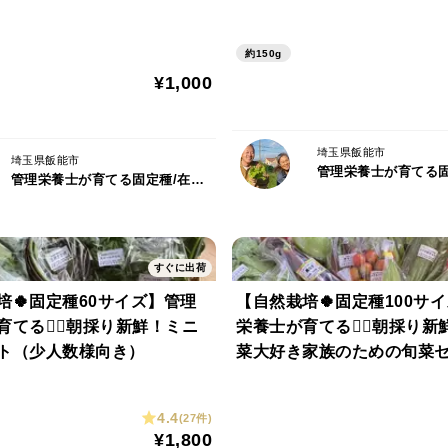
約150g
¥1,000
埼玉県飯能市
埼玉県飯能市
管理栄養士が育てる固定種/在来種のお野菜・自然栽培ナチュベジ＊ウィル
すぐに出荷
培🍀固定種60サイズ】管理
【自然栽培🍀固定種100サ
てる🧑‍⚕️朝採り新鮮！ミニ
栄養士が育てる🧑‍⚕️朝採り
ト（少人数様向き）
菜大好き家族のための旬菜セ
4.4
(27件)
¥1,800