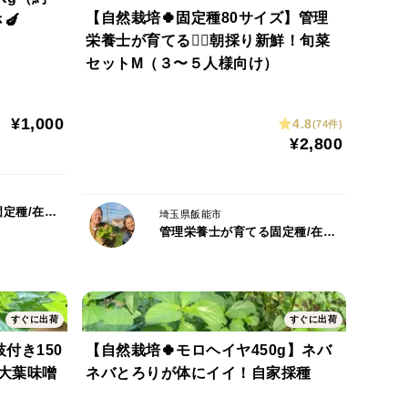
【自然栽培🍀固定種80サイズ】管理
🍆
栄養士が育てる🧑‍⚕️朝採り新鮮！旬菜
セットM（３〜５人様向け）
¥1,000
4.8
(74件)
¥2,800
管理栄養士が育てる固定種/在来種のお野菜・自然栽培ナチュベジ＊ウィル
埼玉県飯能市
管理栄養士が育てる固定種/在来種のお野菜・自然栽培ナチュベジ＊ウィル
すぐに出荷
すぐに出荷
付き150
【自然栽培🍀モロヘイヤ450g】ネバ
・大葉味噌
ネバとろりが体にイイ！自家採種