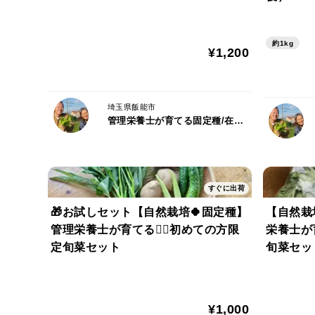
約1kg
¥1,200
埼玉県飯能市
管理栄養士が育てる固定種/在来種のお野菜・自然栽培ナチュベジ＊ウィル
すぐに出荷
🎁お試しセット【自然栽培🍀固定種】
【自然栽
管理栄養士が育てる🧑‍⚕️初めての方限
栄養士が育
定旬菜セット
旬菜セッ
¥1,000