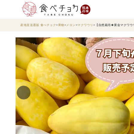
産地直送通販 食べチョク
果物
メロン
マクワウリ
【自然栽培🍀黄金マクワウ