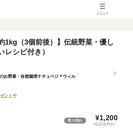
メニュー
約1kg（3個前後）】伝統野菜・優し
いレシピ付き）
種のお野菜・自然栽培ナチュベジ＊ウィル
ゼント中
¥
1,200
売り切れ
（税込/送料別）