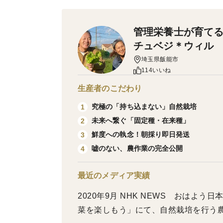
管理栄養士が育てる
チュベジ＊ウィル
埼玉県飯能市
114いいね
生産者のこだわり
究極の「持ち込まない」自然栽培
1
未来へ繋ぐ「固定種・在来種」
2
鮮度への執念！朝採り即日発送
3
嘘のない、農作業の完全公開
4
最近のメディア実績
2020年9月 NHK NEWS おはよ
菜を楽しもう」にて、自然栽培を行う農業