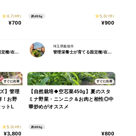
4.7
5.0
(8件)
(7件)
約450g
¥700
¥900
埼玉県飯能市
管理栄養士が育てる固定種/在来種のお野菜・自然栽培ナチュベジ＊ウィル
管理栄養士が育てる固定種/在来種のお野菜・自然栽培ナチュベジ＊ウィル
すぐに出荷
すぐに出荷
イズ】管理
【自然栽培🍀空芯菜450g】夏のスタ
新鮮！お野
ミナ野菜・ニンニク＆お肉と相性◎中
ットL
華炒めがオススメ
5.0
(4件)
約450g
¥3,800
¥800