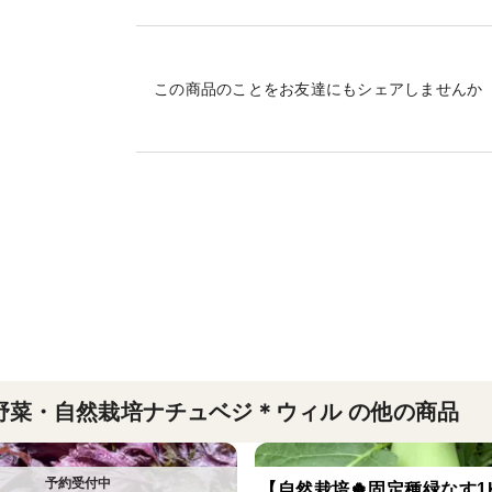
メロンのような芳香とさわやかな甘みが特
メロンよりも栽培史は古いため「元祖メロ
昔懐かしい、優しい自然な甘さをお楽しみ
この商品のことをお友達にもシェアしませんか
完熟の状態でお届けしますので、すぐに召
おすすめレシピ
完熟前：サンドイッチ・サラダ・炒め物
完熟後：カットしてそのまま・シャーベッ
＊購入をお考えの皆様へ（重要事項）
割ってみないと分からない事象がある可能
万が一その様なマクワウリが届きましたら
ご連絡ください（画像を見て個別対応とな
す対応が遅くなります）
野菜・自然栽培ナチュベジ＊ウィル の他の商品
＊重量は収穫直後の重さです
＊梱包には、新聞紙・リユースダンボール
【自然栽培🍀固定種緑なす1