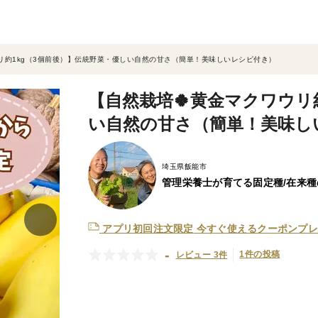
リ約1kg（3個前後）】伝統野菜・優しい自然の甘さ（簡単！美味しいレシピ付き）
【自然栽培🍀黄金マクワウリ
い自然の甘さ（簡単！美味し
埼玉県飯能市
管理栄養士が育てる固定種/在来
アプリ初回注文限定
今すぐ使えるクーポンプレ
-
1件の投稿
レビュー 3件