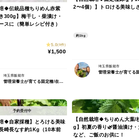
2〜4個）】トロける美味しさ
培🍀伝統品種ちりめん赤紫
き300g】梅干し・柴漬け・
ースに（簡単レシピ付き）
約1kg
5.0
(9件)
¥1,500
埼玉県飯能市
埼玉県飯能市
管理栄養士が育てる固定種/在来種のお野菜・自然栽培ナチュベジ＊ウィル
【自然栽培🍀ちりめん大葉/枝
培🍀自家採種】とろける美味
g】初夏の香り🌿醤油漬け
長崎長なす約1Kg（10本前
など、ご飯のお供に！