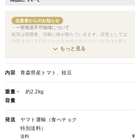
生産者からのお知らせ
・一部発送不可地域について
枝豆は収穫後、日毎に味が落ちていきます。目安としては
到着までに３日以上かかる地域の方からのご注文はお断り
させていただいております。大変申し訳ございません。
もっと見る
・お受け取り不可日がある場合
配達日の指定はお受け出来ませんが、お受け取り出来ない
内容
青森県産トマト、枝豆
お日にちがある場合は特記事項にその旨をご記入下さい。
・発送時期について
重量・
約2.2kg
枝豆の発育状況は天候その他の条件で毎年違います。目安
容量
として発送時期は掲載しておりますが、前後することがほ
とんどですのでご了承下さい。
発送
ヤマト運輸（食べチョク
特別送料）
¥
送料