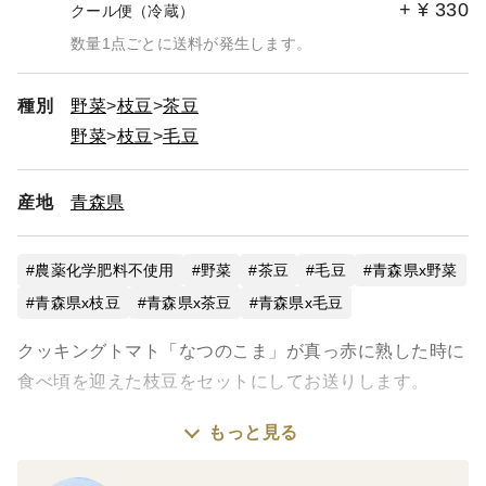
+
¥
330
クール便（冷蔵）
数量1点ごとに送料が発生します。
種別
野菜
枝豆
茶豆
野菜
枝豆
毛豆
産地
青森県
農薬化学肥料不使用
野菜
茶豆
毛豆
青森県x野菜
青森県x枝豆
青森県x茶豆
青森県x毛豆
クッキングトマト「なつのこま」が真っ赤に熟した時に
食べ頃を迎えた枝豆をセットにしてお送りします。
もっと見る
・枝豆（つがるの茶豆3号、つがるの茶豆5号、毛豆）の
うちの1品種を300g×4袋