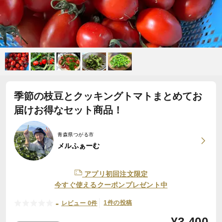
季節の枝豆とクッキングトマトまとめてお
届けお得なセット商品！
青森県つがる市
メルふぁーむ
アプリ初回注文限定
今すぐ使えるクーポンプレゼント中
-
1件の投稿
レビュー 0件
¥
3,400