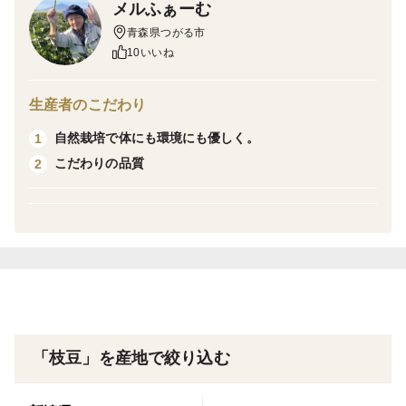
メルふぁーむ
・クッキングトマトなつのこま500g×2袋
青森県つがる市
10いいね
※枝豆の品種の指定は出来ません。
生産者のこだわり
自然栽培で体にも環境にも優しく。
1
こだわりの品質
2
「枝豆」を産地で絞り込む