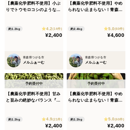
【農薬化学肥料不使用】小ぶ
【農薬化学肥料不使用】やめ
りでトウモロコシのような甘
られない止まらない！青森の
み『つがるの茶豆３号』300
『毛豆』300g×8p令和8年
g×4p 令和8年産！
産！
4.2
5.0
(14件)
(60件)
約1.2kg
約2.4kg
¥2,400
¥4,600
青森県つがる市
青森県つがる市
メルふぁーむ
メルふぁーむ
【農薬化学肥料不使用】甘み
【農薬化学肥料不使用】やめ
と旨みの絶妙なバランス『つ
られない止まらない！青森の
がるの茶豆5号』300g×4p令
『毛豆』300g×4p令和8年
和8年産！
産！
4.9
5.0
(21件)
(60件)
約1.2kg
約1.2kg
¥2,400
¥2,400