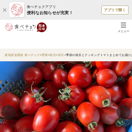
食べチョクアプリ
アプリで開く
便利なお知らせが充実！
メニュー
産地直送通販 食べチョク
野菜
枝豆
茶豆
季節の枝豆とクッキングトマトまとめてお届け