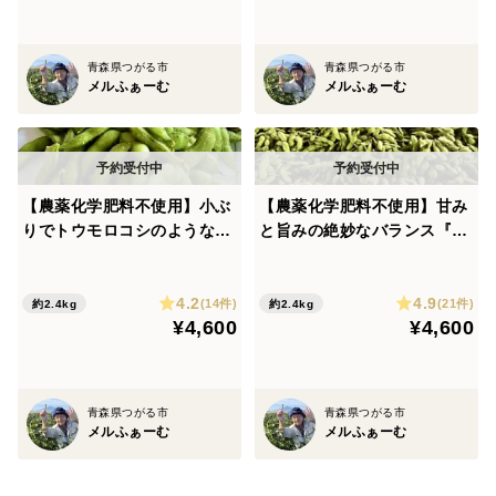
青森県つがる市
青森県つがる市
メルふぁーむ
メルふぁーむ
【農薬化学肥料不使用】小ぶ
【農薬化学肥料不使用】甘み
りでトウモロコシのような甘
と旨みの絶妙なバランス『つ
み『つがるの茶豆3号』300g
がるの茶豆5号』300g×8p令
×8p 令和8年産！
和8年産！
4.2
4.9
(14件)
(21件)
約2.4kg
約2.4kg
¥4,600
¥4,600
青森県つがる市
青森県つがる市
メルふぁーむ
メルふぁーむ