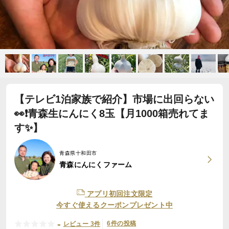
【テレビ1泊家族で紹介】市場に出回らない
👀❗️青森生にんにく8玉【月1000箱売れてま
す✨】
青森県十和田市
青森にんにくファーム
アプリ初回注文限定
今すぐ使えるクーポンプレゼント中
-
6件の投稿
レビュー 3件