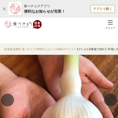
食べチョクアプリ
アプリで開く
便利なお知らせが充実！
メニュー
産地直送通販 食べチョク
野菜
にんにく
福地ホワイト
【テレビ1泊家族で紹介】市場に出回