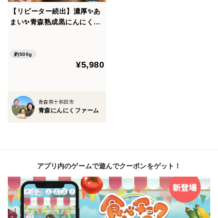
【リピーター続出】濃厚✨あ
にんにくの大きさによって個数に変動がございますが、
まい✨青森熟成黒にんにく50
Mサイズ〜2Lサイズまでの大玉をセレクトしてお送りい
0g（高級品種白玉王使用）
たします。
約500g
¥5,980
◼️ご注意
掘りたての土や根っこがついた状態の生にんにくをお送
りしております。どんどん乾燥していきますので、食べ
青森県十和田市
る時に皮をむいて綺麗に洗ってお召し上がりください。
青森にんにくファーム
なお、皮の部分が赤色や緑色になっているものもありま
すが、にんにく成分が日光にあたって反応しているもの
で傷んでいるわけではありませんのでご安心ください
👨‍🌾
アプリ内のゲームで遊んでクーポンをゲット！