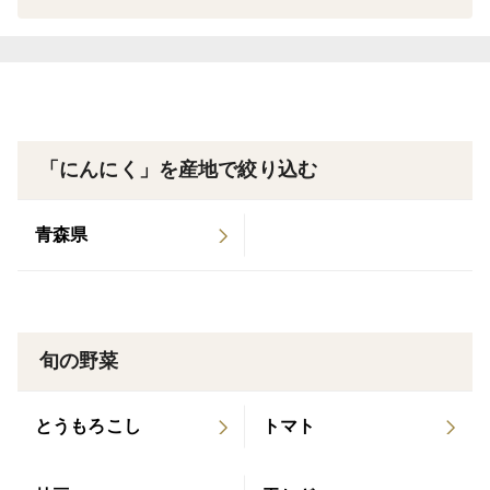
■お客様の感動の声続出！
『うわぁ〜！真っ白つやつや～！』
『こんな大きいにんにく見たことない！」
『みずみずしすぎる！』
『生のすりおろしがうますぎる！」
「にんにく」を産地で絞り込む
■生にんにくとは❓
青森県
みなさんがスーパーでよく目にするにんにくは、「乾燥
にんにく」になります。
今回、期間限定・数量限定でご提供する「生にんにく」
は、乾燥していない、土の中から掘り出したホヤホヤの
旬の野菜
水分たっぷりのみずみずしいにんにくです。
年に１度、収穫時期の２週間しか味わないため、市場に
とうもろこし
トマト
は出回りません。「幻」のにんにくと言われています。
■生にんにくの魅力