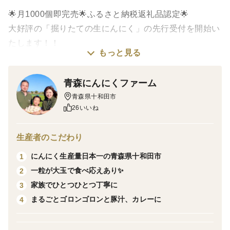
🌟月1000個即完売🌟ふるさと納税返礼品認定🌟
大好評の「掘りたての生にんにく」の先行受付を開始い
たします！！
もっと見る
お届けは、6月下旬から順次行います‼️
青森にんにくファーム
にんにく生産量日本一の青森県十和田市✨
青森県十和田市
高級品種白玉王とミネラル豊富な土壌、こだわりと愛情
26いいね
をこめて育てた自慢のとわだミネラルにんにく✨
生産者のこだわり
掘りたてのみずみずしい風味豊かな生にんにく
にんにく生産量日本一の青森県十和田市
1
この機会にぜひご賞味ください👩‍🌾👨‍🌾✨
一粒が大玉で食べ応えあり✨
2
家族でひとつひとつ丁寧に
3
■特典
まるごとゴロンゴロンと豚汁、カレーに
4
にんにく農家お手製のおいしいにんにくレシピをプレゼ
ント🎁