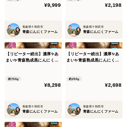
¥9,999
¥2,198
■おいしい保存方法
乾燥にんにくに比べ、水分がたっぷり入っているため日
青森県十和田市
青森県十和田市
持ちがしません。
青森にんにくファーム
青森にんにくファーム
🧄醤油漬け、はちみつ漬け、オリーブオイル漬け
🧄みじん切りして薄くのばして、ジップロックにいれて
【リピーター続出】濃厚✨あ
【リピーター続出】濃厚✨あ
冷凍保存をすると、チョコレートみたいにパキっと割っ
まい✨青森熟成黒にんにく75
まい✨青森熟成黒にんにく25
て使うと便利です。
0g（高級品種白玉王使用）
0g（高級品種白玉王使用）
🧄皮をむいて丸ごとジップロックで冷凍保存すると、半
解凍の状態でスライスしたり、みじん切りできます。
約750g
約250g
¥8,298
¥2,698
凍ったままお鍋にドボンと入れて、にんにく豚汁やにん
にくカレーも絶品です。
保存方法乾燥にんにくに比べ、水分がたっぷり入ってい
青森県十和田市
青森県十和田市
るため日持ちがしません。冷凍保存がおすすめです。
青森にんにくファーム
青森にんにくファーム
■分量の目安