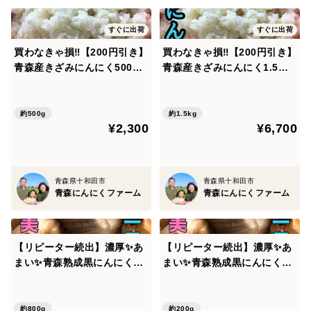
い体作りのお役に立ちたい
すぐに出荷
すぐに出荷
🌟より新鮮でみずみずしい状態を保った状態でお客様へ
買わなきゃ損‼️【200円引き】
買わなきゃ損‼️【200円引き】
お届けしたいため、土や根は最小限のみ取り除き、乾燥
青森産きざみにんにく500g
青森産きざみにんにく1.5キ
させないよう掘りたての状態でお送りいたします。
（高級品種白玉王）10個限定
ロ（高級品種白玉王）10個限
🌟皮を剥いてツヤツヤな生にんにくとのご対面！ワクワ
定
約500g
約1.5kg
ク感もぜひお楽しみいただきたいです。
¥2,300
¥6,700
■おいしい生にんにくの食べ方
🧄スライスまたはすりおろしてお刺身や馬刺しと一緒に
青森県十和田市
青森県十和田市
生のままお召しあがりください。
青森にんにくファーム
青森にんにくファーム
🧄ホイルに包みトースターなどで丸ごと焼いたり、皮つ
きのまま丸ごと素揚げもホクホク🌟トロトロ🌟で最高で
【リピーター続出】濃厚✨あ
【リピーター続出】濃厚✨あ
す。
まい✨青森熟成黒にんにく80
まい✨青森熟成黒にんにく20
🧄ゴロゴロンっと、まるごと豚汁、キムチ鍋、カレーに
0g（高級品種白玉王使用）
0g（高級品種白玉王使用）
入れて煮込むと、とろっととろけるにんにくを楽しめま
す。
約800g
約200g