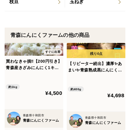
枝豆
玉ねぎ
🌟玉ねぎのように大きく透き通る白さ
🌟カットしたときのにんにくの糖分や水分が滴り落ちる
様
🌟生にんにくのすりおろしはガツンと力みなぎる衝撃の
青森にんにくファームの他の商品
おいしさ
🌟生にんにくは、にんにく特有の臭いが少なく、にんに
すぐに出荷
くが苦手な方でも美味しく召し上がれます
買わなきゃ損‼️【200円引き】
【リピーター続出】濃厚✨あ
青森産きざみにんにく1キロ
まい✨青森熟成黒にんにく40
■私たちの思い
（高級品種白玉王）10個限定
0g（高級品種白玉王使用）
🌟にんにく生産量日本一の青森県十和田市の「とわだミ
約1kg
ネラルにんにく」のうまさを伝えたい
約400g
¥4,500
¥4,698
🌟雪国育ちの生命力の強い青森にんにくの生の魅力を
知っていただきたい
🌟にんにく農家だからご提供できる感動のおいしさを全
青森県十和田市
青森県十和田市
青森にんにくファーム
国の皆様に体感してほしい
青森にんにくファーム
🌟栄養たっぷりのにんにくを食べて、病気に負けない強