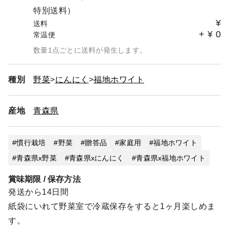
特別送料）
¥
送料
+
¥
0
常温便
数量1点ごとに送料が発生します。
種別
野菜
にんにく
福地ホワイト
産地
青森県
慣行栽培
野菜
贈答品
家庭用
福地ホワイト
青森県x野菜
青森県xにんにく
青森県x福地ホワイト
賞味期限 / 保存方法
発送から14日間
紙袋にいれて野菜室で冷蔵保存をすると1ヶ月楽しめま
す。