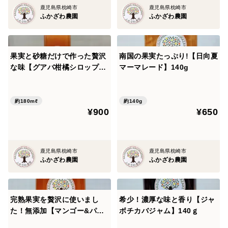
鹿児島県枕崎市
鹿児島県枕崎市
ふかざわ農園
ふかざわ農園
果実と砂糖だけで作った贅沢
南国の果実たっぷり!【日向夏
な味【グアバ柑橘シロップ】
マーマレード】140g
180ml
約180mℓ
約140g
¥900
¥650
鹿児島県枕崎市
鹿児島県枕崎市
ふかざわ農園
ふかざわ農園
完熟果実を贅沢に使いまし
希少！濃厚な味と香り【ジャ
た！無添加【マンゴー&パッ
ボチカバジャム】140ｇ
ションフルーツジャム】140