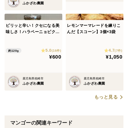
ふかざわ農園
ピリッと辛い！クセになる美
レモンマーマレードを練りこ
味しさ！ハラペーニョピクル
んだ【スコーン】3個×3袋
ス
5.0
4.7
(16件)
(7件)
約120g
¥600
¥1,050
鹿児島県枕崎市
鹿児島県枕崎市
ふかざわ農園
ふかざわ農園
もっと見る
マンゴーの関連キーワード