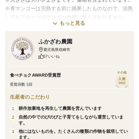
※青マンゴーは完熟する前に摘果したものなので、追熟
してもフルーツのマンゴーの様に甘くはなりません。
もっと見る
＜味・食べ方＞
ふかざわ農園
青マンゴーは、完熟マンゴーを育てる際に摘果したもの
鹿児島県枕崎市
です。ポリポリ食感でほのかなマンゴーの甘みと強い
57いいね
酸っぱさが特徴です。皮を剥いてそのまま食べる方法も
ありますが、野菜としてソムタム（タイ料理のサラ
その他
食べチョクAWARD受賞歴
ダ）、スムージー、青マンゴージャム、ピクルスにお勧
受賞回数 1回
めです。
生産者のこだわり
＜栽培のこだわり＞
耕作放棄地を再生して農園を営んでいます
1
暖房や電気を使わずに枕崎の温暖な気候を利用してじっ
自然の中でのびのびと子育てをしながら運営していま
2
くりゆっくりと育てているマンゴーです。ハウス内の生
す。
態系に配慮するため、農薬の使用は最低限に留めていま
他にはないものを。たくさんの種類の作物を栽培してい
3
ます。
す（農薬節減率80％）。