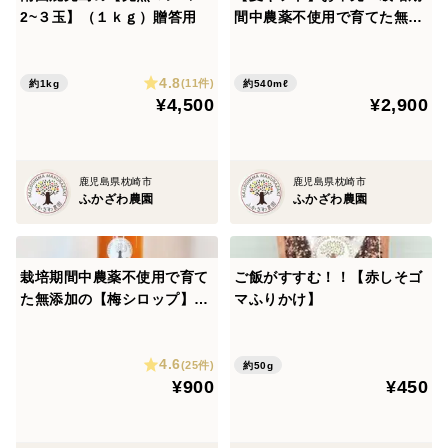
2~３玉】（１ｋｇ）贈答用
間中農薬不使用で育てた無添
加の【梅シロップ】180ｍｌ×
3瓶 熨斗対応します！
4.8
(11件)
約1kg
約540mℓ
¥4,500
¥2,900
鹿児島県枕崎市
鹿児島県枕崎市
ふかざわ農園
ふかざわ農園
栽培期間中農薬不使用で育て
ご飯がすすむ！！【赤しそゴ
た無添加の【梅シロップ】18
マふりかけ】
0ｍｌ
4.6
(25件)
約50g
¥900
¥450