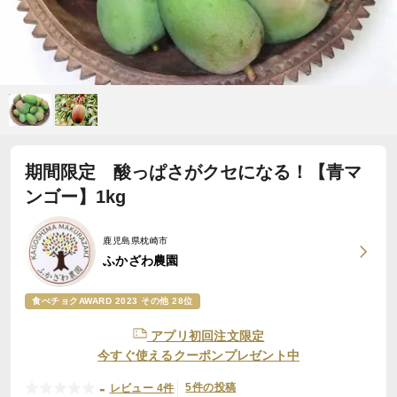
期間限定 酸っぱさがクセになる！【青マ
ンゴー】1kg
鹿児島県枕崎市
ふかざわ農園
食べチョクAWARD 2023 その他 28位
アプリ初回注文限定
今すぐ使えるクーポンプレゼント中
-
5件の投稿
レビュー 4件