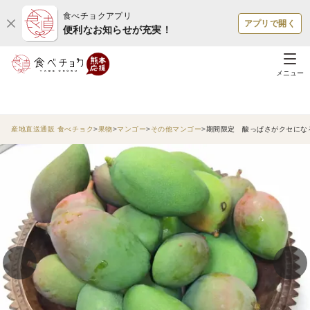
食べチョクアプリ
アプリで開く
便利なお知らせが充実！
メニュー
産地直送通販 食べチョク
果物
マンゴー
その他マンゴー
期間限定 酸っぱさがクセになる