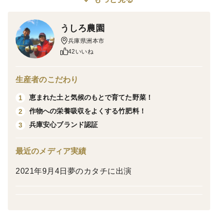
加熱すると、より甘みが増します。
うしろ農園
▼栽培/生産方法,こだわり
兵庫県洲本市
うしろ農園は、竹肥料、海藻肥料、ボカシ肥料などの有
42いいね
機肥料を時期により使用量を調整することで辛みを抑
え、たまねぎの美味しさを引き出しました。
生産者のこだわり
竹肥料が栄養吸収を促すため、化学肥料と農薬を県の基
恵まれた土と気候のもとで育てた野菜！
1
準の半分以下に減らすことが可能に！
作物への栄養吸収をよくする竹肥料！
2
カルシウム資材で食味が良くなり、玉締まりも良くなり
兵庫安心ブランド認証
3
ました。
最近のメディア実績
▼味の特徴・食べ方
新たまねぎとはまた違う【甘さ！！】です。
2021年9月4日夢のカタチに出演
生で食べられますが、加熱向きのたまねぎです。
▼数量、分量の目安