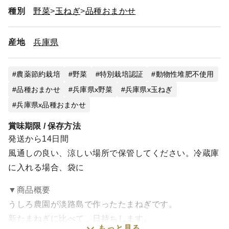
種別
野菜
玉ねぎ
品種おまかせ
産地
兵庫県
農薬節約栽培
野菜
特別栽培認証
動物性堆肥不使用
品種おまかせ
兵庫県x野菜
兵庫県x玉ねぎ
兵庫県x品種おまかせ
賞味期限 / 保存方法
発送から14日間
風通しの良い、涼しい場所で保管してください。冷蔵庫
に入れる場合、袋に
▼商品概要
うしろ農園が淡路島で作ったたまねぎです。
新たまねぎに比べて、日持ちします。
もっと見る