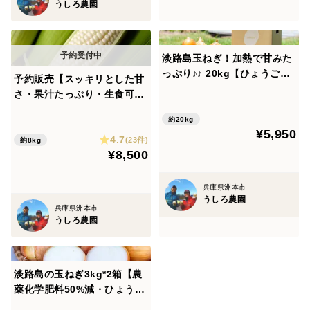
うしろ農園
淡路島玉ねぎ！加熱で甘みた
っぷり♪♪ 20kg【ひょうご安
予約販売【スッキリとした甘
心ブランド認証】
さ・果汁たっぷり・生食可】
ホワイトコーン（20本・保存
約20kg
袋入り）生食可 スイートコ
¥5,950
4.7
ーン トウモロコシ 白い
(23件)
約8kg
¥8,500
とうもろこし
兵庫県洲本市
うしろ農園
兵庫県洲本市
うしろ農園
淡路島の玉ねぎ3kg*2箱【農
薬化学肥料50%減・ひょうご
安心ブランド認証・特別栽