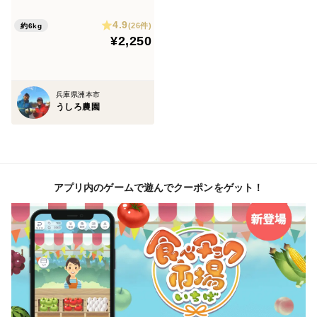
培】中生・晩生 加熱で甘みた
4.9
っぷり
(26件)
約6kg
¥2,250
兵庫県洲本市
うしろ農園
アプリ内のゲームで遊んでクーポンをゲット！