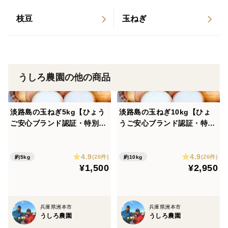
※見落としなどがある場合は ご容赦ください。
枝豆
玉ねぎ
▼品種
アンサー・ターザン
▼注文に際しての注意点（配送方法や納期指定など）
うしろ農園の他の商品
①作物の生育状況により発送が遅くなる場合がありま
す。
淡路島の玉ねぎ5kg【ひょう
淡路島の玉ねぎ10kg【ひょ
②大きさによって個数に変動があります。
ご安心ブランド認証・特別栽
うご安心ブランド認証・特別
③掲載重量は箱込みの重さです。
培・農薬化学肥料50%減】中
栽培・農薬化学肥料50%減】
生・晩生 加熱で甘みたっぷり
中生・晩生 加熱で甘みたっぷ
④たまねぎネットをつけています。
4.9
4.9
り
(26件)
(26件)
約5kg
約10kg
¥1,500
¥2,950
兵庫県洲本市
兵庫県洲本市
うしろ農園
うしろ農園