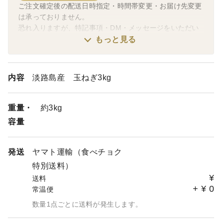
ご注文確定後の配送日時指定・時間帯変更・お届け先変更
は承っておりません。
恐れ入りますが、特記事項・DM・メッセージをいただい
ても個別変更対応は行っておりませんので、ご理解くださ
もっと見る
いますようお願いいたします。
配送に関する変更・ご要望は、ヤマト運輸へご相談いただ
内容
淡路島産 玉ねぎ3kg
けますようお願いいたします。
重量・
約3kg
容量
発送
ヤマト運輸（食べチョク
特別送料）
¥
送料
+
¥
0
常温便
数量1点ごとに送料が発生します。