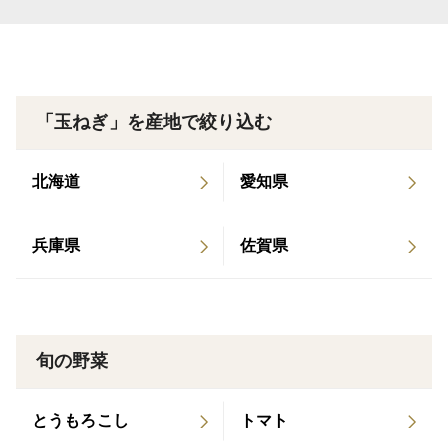
サイズを 2Lサイズ以上 の混合
にさせてもらっています。
◎中玉に比べて、調理する手間が減ります。
「玉ねぎ」を産地で絞り込む
◎食べれる部分が多いです。
◎作り置きしたい方にオススメ★★
北海道
愛知県
重さ→2ｋｇ（約4個）
兵庫県
佐賀県
3ｋｇ(約7個）
5ｋｇ（約12個）
10ｋｇ（約24個）
※個体差がありますので箱に入る数が変わる場合があり
旬の野菜
ます。
とうもろこし
トマト
1つずつ丁寧に検品して、箱に入れています。