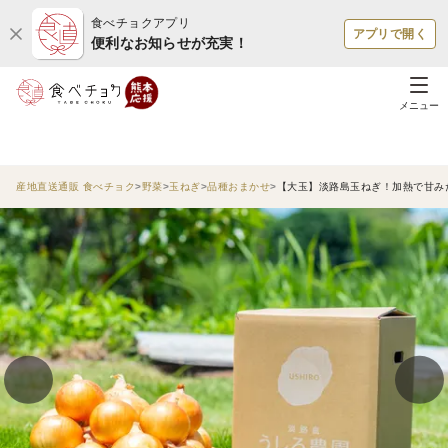
食べチョクアプリ
アプリで開く
便利なお知らせが充実！
メニュー
産地直送通販 食べチョク
野菜
玉ねぎ
品種おまかせ
【大玉】淡路島玉ねぎ！加熱で甘みた