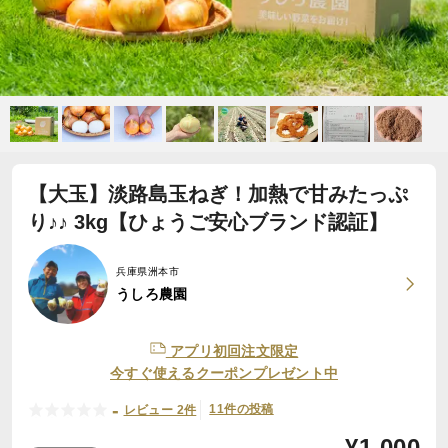
【大玉】淡路島玉ねぎ！加熱で甘みたっぷ
り♪♪ 3kg【ひょうご安心ブランド認証】
兵庫県洲本市
うしろ農園
アプリ初回注文限定
今すぐ使えるクーポンプレゼント中
-
11件の投稿
レビュー 2件
¥
1,000