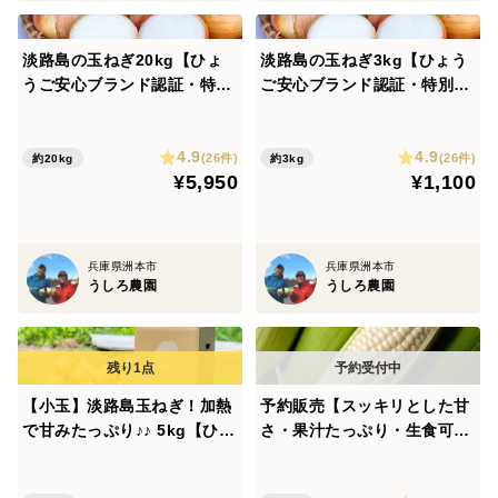
淡路島の玉ねぎ20kg【ひょ
淡路島の玉ねぎ3kg【ひょう
うご安心ブランド認証・特別
ご安心ブランド認証・特別栽
栽培・農薬化学肥料50%減】
培・農薬化学肥料50%減】中
中生・晩生 加熱で甘みたっぷ
生・晩生 加熱で甘みたっぷり
4.9
4.9
り
(26件)
(26件)
約20kg
約3kg
¥5,950
¥1,100
兵庫県洲本市
兵庫県洲本市
うしろ農園
うしろ農園
【小玉】淡路島玉ねぎ！加熱
予約販売【スッキリとした甘
で甘みたっぷり♪♪ 5kg【ひょ
さ・果汁たっぷり・生食可】
うご安心ブランド認証】
ホワイトコーン（4～5本・保
存袋入り）生食可 スイート