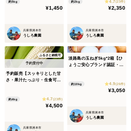
4.7
コーン トウモロコシ 白
(23件)
約5kg
約2kg
¥1,450
¥2,350
いとうもろこし
兵庫県洲本市
兵庫県洲本市
うしろ農園
うしろ農園
ふるさと納税可
淡路島の玉ねぎ5kg*2箱【ひ
ょうご安心ブランド認証・特
別栽培・農薬化学肥料50%
予約販売【スッキリとした甘
減】中生・晩生 加熱で甘みた
さ・果汁たっぷり・生食可】
4.9
っぷり
(26件)
約10kg
ホワイトコーン（10本・保存
¥3,050
袋入り）生食可 スイートコ
4.7
ーン トウモロコシ 白い
(23件)
約4kg
¥4,500
とうもろこし
兵庫県洲本市
うしろ農園
兵庫県洲本市