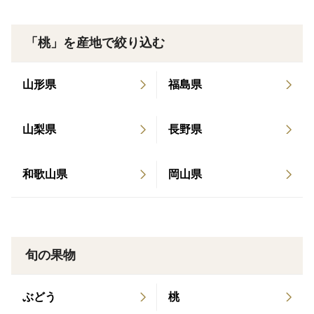
＜産地の特徴＞
ここ岡山県北の雄大な自然と那岐山麓に広がる広大な美
「桃」を産地で絞り込む
作台地で、桃専業農家として桃を栽培しています。
春先の低温や広戸風など県北ならではのリスクはありま
山形県
福島県
すが、温暖ながらも冬はしっかり冷え、夏でも昼と晩の
寒暖差が大きいこの地は、美味しい桃づくりに適した環
山梨県
長野県
境です。ぜひ一度岡山県北の桃を食べてみてください。
和歌山県
岡山県
＜品種など＞
この「白鳳」は柔らかい果肉と甘味が特徴の品種で、桃
の王道です。
旬の果物
＜ご注意＞
ぶどう
桃
※よくご確認の上、ご検討くだされば幸いです。