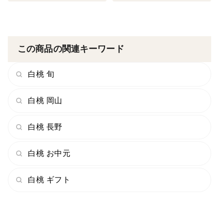
＜発送について＞
自然の物ですので、日付指定は基本不可となります。時
間指定は可能です。
この商品の関連キーワード
収穫次第、発送となります。
早朝に収穫したものをその日の夕方には発送しておりま
白桃 旬
す。
白桃 岡山
※写真はイメージです。
白桃 長野
白桃 お中元
白桃 ギフト