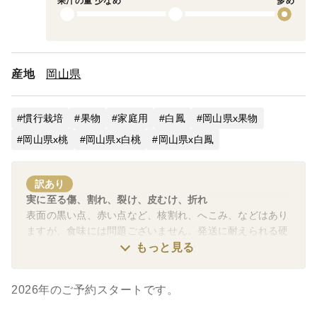
果汁の量 少なめ
多め
産地
岡山県
慣行栽培
果物
家庭用
白鳳
岡山県x果物
岡山県x桃
岡山県x白桃
岡山県x白鳳
訳あり
実に至る傷、割れ、裂け、皮むけ、折れ
表面の黒い点、赤い点など、核割れ、へこみ、などはあり
ますが、食味には問題ございません。発送に耐えられる硬
さで発送しておりますので、到着時に傷みが出ている事は
もっと見る
通常ありません。
2026年のご予約スタートです。