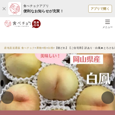
食べチョクアプリ
アプリで開く
便利なお知らせが充実！
メニュー
産地直送通販 食べチョク
果物
桃
白桃
【朝どれ】【ご自宅用】訳あり・白鳳★とろける