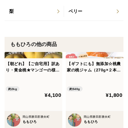
ご自宅用ですので、多少の傷・当たり・黒い点・へこみ
梨
ベリー
など表面上の問題有りの『訳あり品』です。
サイズも不揃いです。
玉数は約6～9玉ほどになります。
玉数はご指定いただけません。
ももひろの他の商品
緩衝材等も簡易になりますが、なるべくたくさん玉が入
るように箱詰めしております。配送時に桃が動いて桃同
士があたって傷む可能性がないよう細心の注意を払って
【朝どれ】【ご自宅用】訳あ
【ギフトにも】無添加☆桃農
お詰め致しますが、配送時期によっては運送会社も繁忙
り・黄金桃★マンゴーの様な
家の桃ジャム（270g×２本）
とろける果肉の黄色い桃です
セット
期の為、小さめの箱故に上から荷物が載せられて押しつ
（2㎏箱）
ぶされたようになっいる事があります。
約2kg
約540g
その際は、配送業者もしくは事務局へご連絡をお願いし
¥4,100
¥1,800
ております。
ご理解とご了承いただき、ご注文をお願いします。
岡山県勝田郡勝央町
岡山県勝田郡勝央町
ももひろ
ももひろ