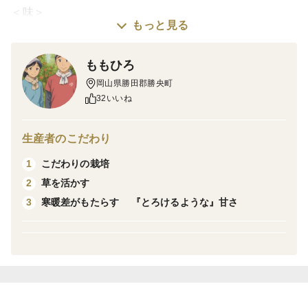
＜味＞
もっと見る
白く美しい容姿と、みずみずく甘い果汁に、とろけるよ
うに滑らかな果肉で甘い香りが特徴です。
ももひろ
岡山県勝田郡勝央町
32いいね
＜栽培のこだわり＞
当園では従来の慣行栽培ではなく岡山自然流という栽培
生産者のこだわり
手法を採用しています。
こだわりの栽培
1
樹の本来持っている「実をつける力」を最大限に引き出
草を活かす
2
し、樹の特性を尊重し、なるべく自然にのびのびと育て
寒暖差がもたらす 『とろけるような』甘さ
3
る手法です。
様々な技術により一年を通して管理された樹は、太陽の
光が内部にまできっちり差し込み、実はたくさんの陽の
光を浴びることができるようになります。